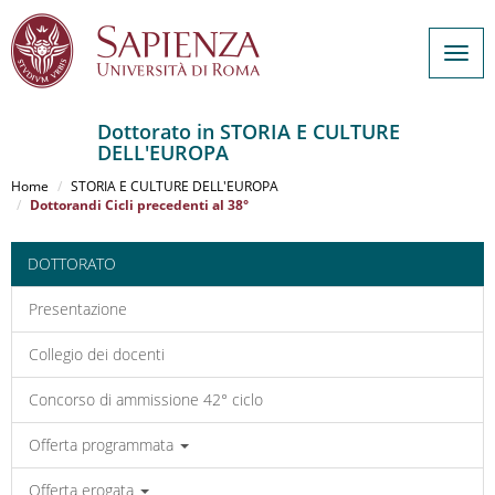
Togg
navig
Dottorato in STORIA E CULTURE
DELL'EUROPA
Salta
al
Home
STORIA E CULTURE DELL'EUROPA
contenuto
Dottorandi Cicli precedenti al 38°
principale
DOTTORATO
Presentazione
Collegio dei docenti
Concorso di ammissione 42° ciclo
Offerta programmata
Offerta erogata