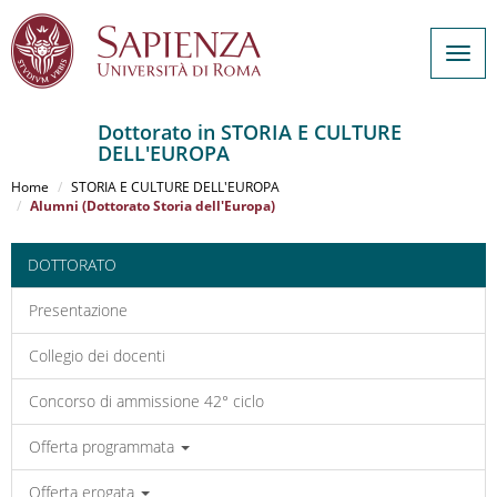
Togg
navig
Dottorato in STORIA E CULTURE
DELL'EUROPA
Salta
al
Home
STORIA E CULTURE DELL'EUROPA
contenuto
Alumni (Dottorato Storia dell'Europa)
principale
DOTTORATO
Presentazione
Collegio dei docenti
Concorso di ammissione 42° ciclo
Offerta programmata
Offerta erogata