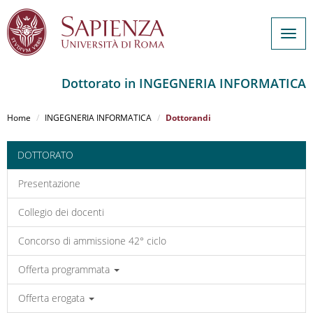
Togg
navig
Dottorato in INGEGNERIA INFORMATICA
Salta
al
Home
INGEGNERIA INFORMATICA
Dottorandi
contenuto
principale
DOTTORATO
Presentazione
Collegio dei docenti
Concorso di ammissione 42° ciclo
Offerta programmata
Offerta erogata