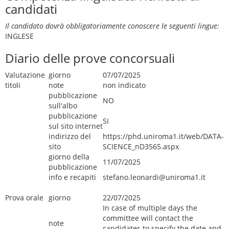
candidati
Il candidato dovrà obbligatoriamente conoscere le seguenti lingue:
INGLESE
Diario delle prove concorsuali
Valutazione
giorno
07/07/2025
titoli
note
non indicato
pubblicazione
NO
sull'albo
pubblicazione
SI
sul sito internet
indirizzo del
https://phd.uniroma1.it/web/DATA-
sito
SCIENCE_nD3565.aspx
giorno della
11/07/2025
pubblicazione
info e recapiti
stefano.leonardi@uniroma1.it
Prova orale
giorno
22/07/2025
In case of multiple days the
committee will contact the
note
candidates to specify the date and