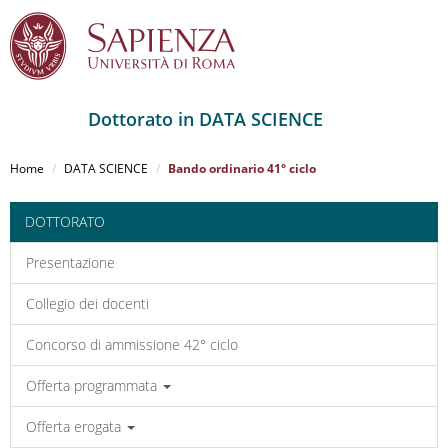
Dottorato in DATA SCIENCE
Salta
al
Home
DATA SCIENCE
Bando ordinario 41° ciclo
contenuto
principale
DOTTORATO
Presentazione
Collegio dei docenti
Concorso di ammissione 42° ciclo
Offerta programmata
Offerta erogata