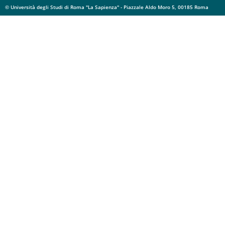
© Università degli Studi di Roma "La Sapienza" - Piazzale Aldo Moro 5, 00185 Roma