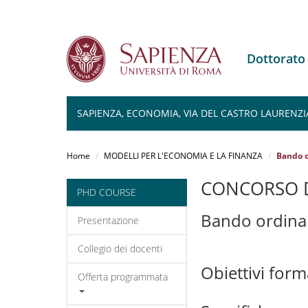
Dottorato
SAPIENZA, ECONOMIA, VIA DEL CASTRO LAURENZIA
Salta
al
Home
MODELLI PER L'ECONOMIA E LA FINANZA
Bando o
contenuto
principale
CONCORSO D
PHD COURSE
Bando ordina
Presentazione
Collegio dei docenti
Obiettivi form
Offerta programmata