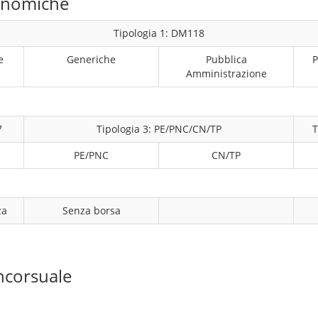
conomiche
Tipologia 1: DM118
e
Generiche
Pubblica
P
Amministrazione
7
Tipologia 3: PE/PNC/CN/TP
T
PE/PNC
CN/TP
za
Senza borsa
ncorsuale