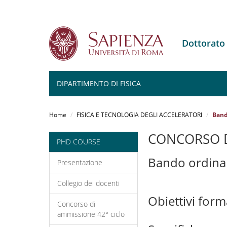
Dottorato
DIPARTIMENTO DI FISICA
Salta
al
Home
FISICA E TECNOLOGIA DEGLI ACCELERATORI
Band
contenuto
principale
CONCORSO D
PHD COURSE
Bando ordina
Presentazione
Collegio dei docenti
Obiettivi form
Concorso di
ammissione 42° ciclo