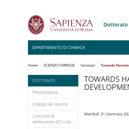
Dottorato
DIPARTIMENTO DI CHIMICA
Salta
al
Home
SCIENZE CHIMICHE
Seminari
Towards Harness
contenuto
principale
TOWARDS HA
DOTTORATO
DEVELOPMEN
Presentazione
Collegio dei docenti
Martedì 31 Gennaio 20
Concorso di
ammissione 42° ciclo