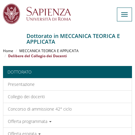
Togg
navig
Dottorato in MECCANICA TEORICA E
APPLICATA
Salta
al
Home
MECCANICA TEORICA E APPLICATA
contenuto
Delibere del Collegio dei Docenti
principale
DOTTORATO
Presentazione
Collegio dei docenti
Concorso di ammissione 42° ciclo
Offerta programmata
Offerta erogata