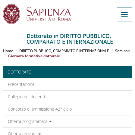
Togg
navig
Dottorato in DIRITTO PUBBLICO,
COMPARATO E INTERNAZIONALE
Salta
al
Home
DIRITTO PUBBLICO, COMPARATO E INTERNAZIONALE
Seminari
contenuto
Giornata formativa dottorale
principale
DOTTORATO
Presentazione
Collegio dei docenti
Concorso di ammissione 42° ciclo
Offerta programmata
Offerta erogata