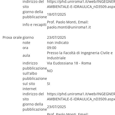
indirizzo del
https://phd.uniroma1.it/web/INGEGNER
sito
AMBIENTALE-E-IDRAULICA_nD3509.asp
giorno della
18/07/2025
pubblicazione
Prof. Paolo Monti, Email:
info e recapiti
paolo.monti@uniroma1.it
Prova orale
giorno
23/07/2025
note
non indicato
ora
09:00
Presso la Facoltà di Ingegneria Civile e
aula
Industriale
indirizzo
Via Eudossiana 18 - Roma
pubblicazione
NO
sull'albo
pubblicazione
sul sito
SI
internet
indirizzo del
https://phd.uniroma1.it/web/INGEGNER
sito
AMBIENTALE-E-IDRAULICA_nD3509.asp
giorno della
23/07/2025
pubblicazione
Prof. Paolo Monti, Email: