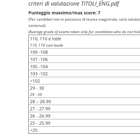
criteri di valutazione TITOLI_ENG.pdf
Punteggio massimo/max score: 7
(Per candidati non in possesso di laurea magistrale, sarà valuta
sostenuti)
(Average grade of exams taken only for candidates who do not hold
110, 110 e lode
110, 110 cum laude
109 -108
107 -106
105 -104
103 -102
<102
29 - 30
29 - 30
28 – 28.99
27 - 27.99
26 - 26.99
25 - 25.99
<25