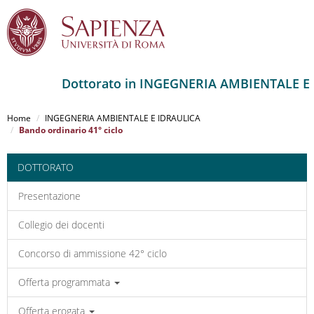
Dottorato in INGEGNERIA AMBIENTALE E
Salta
al
Home
INGEGNERIA AMBIENTALE E IDRAULICA
contenuto
Bando ordinario 41° ciclo
principale
DOTTORATO
Presentazione
Collegio dei docenti
Concorso di ammissione 42° ciclo
Offerta programmata
Offerta erogata