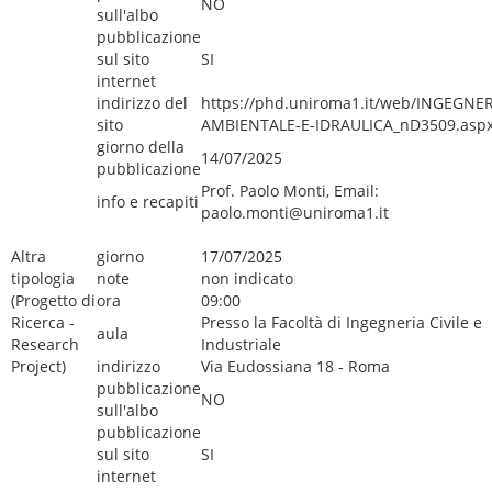
NO
sull'albo
pubblicazione
sul sito
SI
internet
indirizzo del
https://phd.uniroma1.it/web/INGEGNER
sito
AMBIENTALE-E-IDRAULICA_nD3509.asp
giorno della
14/07/2025
pubblicazione
Prof. Paolo Monti, Email:
info e recapiti
paolo.monti@uniroma1.it
Altra
giorno
17/07/2025
tipologia
note
non indicato
(Progetto di
ora
09:00
Ricerca -
Presso la Facoltà di Ingegneria Civile e
aula
Research
Industriale
Project)
indirizzo
Via Eudossiana 18 - Roma
pubblicazione
NO
sull'albo
pubblicazione
sul sito
SI
internet