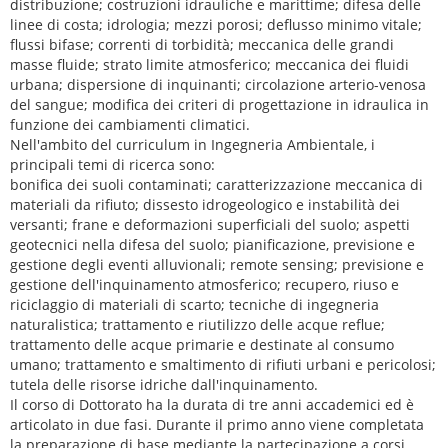
distribuzione; costruzioni idrauliche e marittime; difesa delle
linee di costa; idrologia; mezzi porosi; deflusso minimo vitale;
flussi bifase; correnti di torbidità; meccanica delle grandi
masse fluide; strato limite atmosferico; meccanica dei fluidi
urbana; dispersione di inquinanti; circolazione arterio-venosa
del sangue; modifica dei criteri di progettazione in idraulica in
funzione dei cambiamenti climatici.
Nell'ambito del curriculum in Ingegneria Ambientale, i
principali temi di ricerca sono:
bonifica dei suoli contaminati; caratterizzazione meccanica di
materiali da rifiuto; dissesto idrogeologico e instabilità dei
versanti; frane e deformazioni superficiali del suolo; aspetti
geotecnici nella difesa del suolo; pianificazione, previsione e
gestione degli eventi alluvionali; remote sensing; previsione e
gestione dell'inquinamento atmosferico; recupero, riuso e
riciclaggio di materiali di scarto; tecniche di ingegneria
naturalistica; trattamento e riutilizzo delle acque reflue;
trattamento delle acque primarie e destinate al consumo
umano; trattamento e smaltimento di rifiuti urbani e pericolosi;
tutela delle risorse idriche dall'inquinamento.
Il corso di Dottorato ha la durata di tre anni accademici ed è
articolato in due fasi. Durante il primo anno viene completata
la preparazione di base mediante la partecipazione a corsi,