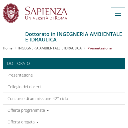
Togg
navig
Dottorato in INGEGNERIA AMBIENTALE
E IDRAULICA
Salta
al
Home
INGEGNERIA AMBIENTALE E IDRAULICA
Presentazione
contenuto
principale
DOTTORATO
Presentazione
Collegio dei docenti
Concorso di ammissione 42° ciclo
Offerta programmata
Offerta erogata