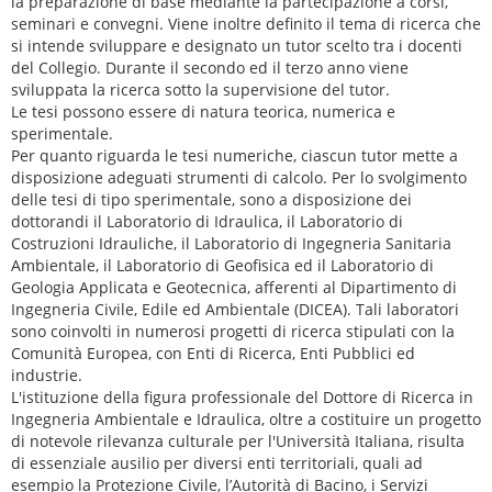
la preparazione di base mediante la partecipazione a corsi,
seminari e convegni. Viene inoltre definito il tema di ricerca che
si intende sviluppare e designato un tutor scelto tra i docenti
del Collegio. Durante il secondo ed il terzo anno viene
sviluppata la ricerca sotto la supervisione del tutor.
Le tesi possono essere di natura teorica, numerica e
sperimentale.
Per quanto riguarda le tesi numeriche, ciascun tutor mette a
disposizione adeguati strumenti di calcolo. Per lo svolgimento
delle tesi di tipo sperimentale, sono a disposizione dei
dottorandi il Laboratorio di Idraulica, il Laboratorio di
Costruzioni Idrauliche, il Laboratorio di Ingegneria Sanitaria
Ambientale, il Laboratorio di Geofisica ed il Laboratorio di
Geologia Applicata e Geotecnica, afferenti al Dipartimento di
Ingegneria Civile, Edile ed Ambientale (DICEA). Tali laboratori
sono coinvolti in numerosi progetti di ricerca stipulati con la
Comunità Europea, con Enti di Ricerca, Enti Pubblici ed
industrie.
L'istituzione della figura professionale del Dottore di Ricerca in
Ingegneria Ambientale e Idraulica, oltre a costituire un progetto
di notevole rilevanza culturale per l'Università Italiana, risulta
di essenziale ausilio per diversi enti territoriali, quali ad
esempio la Protezione Civile, l’Autorità di Bacino, i Servizi