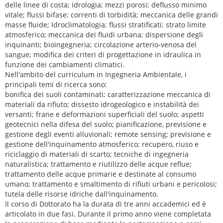
delle linee di costa; idrologia; mezzi porosi; deflusso minimo
vitale; flussi bifase; correnti di torbidità; meccanica delle grandi
masse fluide; Idroclimatologia; flussi stratificati; strato limite
atmosferico; meccanica dei fluidi urbana; dispersione degli
inquinanti; bioingegneria; circolazione arterio-venosa del
sangue; modifica dei criteri di progettazione in idraulica in
funzione dei cambiamenti climatici.
Nell'ambito del curriculum in Ingegneria Ambientale, i
principali temi di ricerca sono:
bonifica dei suoli contaminati; caratterizzazione meccanica di
materiali da rifiuto; dissesto idrogeologico e instabilità dei
versanti; frane e deformazioni superficiali del suolo; aspetti
geotecnici nella difesa del suolo; pianificazione, previsione e
gestione degli eventi alluvionali; remote sensing; previsione e
gestione dell'inquinamento atmosferico; recupero, riuso e
riciclaggio di materiali di scarto; tecniche di ingegneria
naturalistica; trattamento e riutilizzo delle acque reflue;
trattamento delle acque primarie e destinate al consumo
umano; trattamento e smaltimento di rifiuti urbani e pericolosi;
tutela delle risorse idriche dall'inquinamento.
Il corso di Dottorato ha la durata di tre anni accademici ed è
articolato in due fasi. Durante il primo anno viene completata