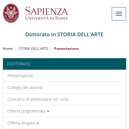
Togg
navig
Dottorato in STORIA DELL'ARTE
Salta
al
Home
STORIA DELL'ARTE
Presentazione
contenuto
principale
DOTTORATO
Presentazione
Collegio dei docenti
Concorso di ammissione 42° ciclo
Offerta programmata
Offerta erogata