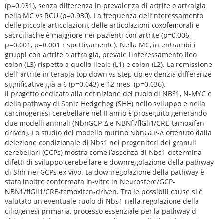
(p=0.031), senza differenza in prevalenza di artrite o artralgia
nella MC vs RCU (p=0.930). La frequenza dell’interessamento
delle piccole articolazioni, delle articolazioni coxofemorali e
sacroiliache è maggiore nei pazienti con artrite (p=0.006,
p=0.001, p=0.001 rispettivamente). Nella MC, in entrambi i
gruppi con artrite o artralgia, prevale l’interessamento ileo
colon (L3) rispetto a quello ileale (L1) e colon (L2). La remissione
dell’ artrite in terapia top down vs step up evidenzia differenze
significative già a 6 (p=0.043) e 12 mesi (p=0.036).
Il progetto dedicato alla definizione del ruolo di NBS1, N-MYC e
della pathway di Sonic Hedgehog (SHH) nello sviluppo e nella
carcinogenesi cerebellare nel II anno è proseguito generando
due modelli animali (NbnGCP-∆ e NBNfl/flGli1/CRE-tamoxifen-
driven). Lo studio del modello murino NbnGCP-∆ ottenuto dalla
delezione condizionale di Nbs1 nei progenitori dei granuli
cerebellari (GCPs) mostra come l’assenza di Nbs1 determina
difetti di sviluppo cerebellare e downregolazione della pathway
di Shh nei GCPs ex-vivo. La downregolazione della pathway è
stata inoltre confermata in-vitro in Neurosfere/GCP-
NBNfl/flGli1/CRE-tamoxifen-driven. Tra le possibili cause si è
valutato un eventuale ruolo di Nbs1 nella regolazione della
ciliogenesi primaria, processo essenziale per la pathway di