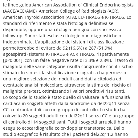
le linee guida American Association of Clinical Endocrinologists
(AACE/ACE/AME), American College of Radiologists (ACR),
American Thyroid Association (ATA), EU-TIRADS e K-TIRADS. Lo
standard di riferimento è stata l’istologia definitiva se
disponibile, oppure una citologia benigna con successivo
follow-up. Sono stati escluse citologie non diagnostiche o
indeterminate. L’applicazione dei sistemi di classificazione
permetterebbe di evitare da 92 (16.6%) a 287 (51.9%)
agoaspirati (sistema K-TIRADS e ACR TIRADS, rispettivamente
[p<0.001], con un false-negative rate di 3.3% e 2.8%). Il tasso di
malignità nelle varie categorie risulta congruente con il rischio
stimato. In sintesi, la stratificazione ecografica ha permesso
una migliore selezione dei noduli candidati a citologia ed
eventuale analisi molecolare, attraverso la stima del rischio di
malignità pre-test, ottimizzando i valori predittivi risultanti.
Lo scopo dello studio è stato quello di valutare la funzionalità
cardiaca in soggetti affetti dalla Sindrome da del22q11 senza
CC, confrontandoli con un gruppo di controllo. Lo studio ha
coinvolto 20 soggetti adulti con del22q11 senza CC e un gruppo
di controllo di 14 soggetti sani. Tutti i soggetti arruolati hanno
eseguito ecocardiografia color-doppler transtoracica. Dallo
studio ecografico è risultato che i pazienti del22q11.2 hanno