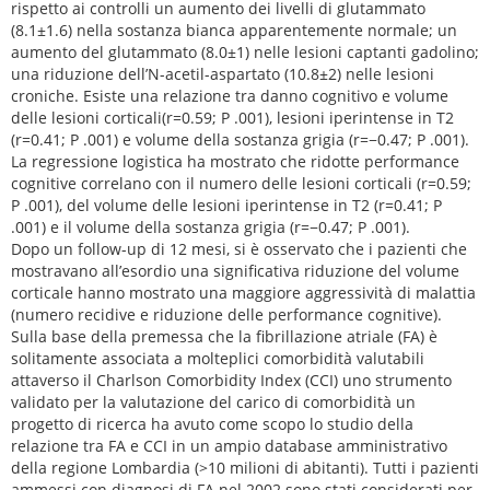
rispetto ai controlli un aumento dei livelli di glutammato
(8.1±1.6) nella sostanza bianca apparentemente normale; un
aumento del glutammato (8.0±1) nelle lesioni captanti gadolino;
una riduzione dell’N-acetil-aspartato (10.8±2) nelle lesioni
croniche. Esiste una relazione tra danno cognitivo e volume
delle lesioni corticali(r=0.59; P .001), lesioni iperintense in T2
(r=0.41; P .001) e volume della sostanza grigia (r=−0.47; P .001).
La regressione logistica ha mostrato che ridotte performance
cognitive correlano con il numero delle lesioni corticali (r=0.59;
P .001), del volume delle lesioni iperintense in T2 (r=0.41; P
.001) e il volume della sostanza grigia (r=−0.47; P .001).
Dopo un follow-up di 12 mesi, si è osservato che i pazienti che
mostravano all’esordio una significativa riduzione del volume
corticale hanno mostrato una maggiore aggressività di malattia
(numero recidive e riduzione delle performance cognitive).
Sulla base della premessa che la fibrillazione atriale (FA) è
solitamente associata a molteplici comorbidità valutabili
attaverso il Charlson Comorbidity Index (CCI) uno strumento
validato per la valutazione del carico di comorbidità un
progetto di ricerca ha avuto come scopo lo studio della
relazione tra FA e CCI in un ampio database amministrativo
della regione Lombardia (>10 milioni di abitanti). Tutti i pazienti
ammessi con diagnosi di FA nel 2002 sono stati considerati per