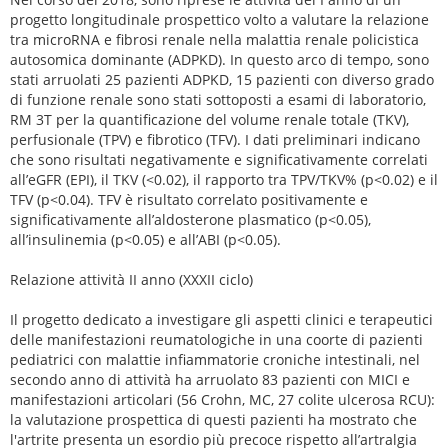
progetto longitudinale prospettico volto a valutare la relazione
tra microRNA e fibrosi renale nella malattia renale policistica
autosomica dominante (ADPKD). In questo arco di tempo, sono
stati arruolati 25 pazienti ADPKD, 15 pazienti con diverso grado
di funzione renale sono stati sottoposti a esami di laboratorio,
RM 3T per la quantificazione del volume renale totale (TKV),
perfusionale (TPV) e fibrotico (TFV). I dati preliminari indicano
che sono risultati negativamente e significativamente correlati
all’eGFR (EPI), il TKV (<0.02), il rapporto tra TPV/TKV% (p<0.02) e il
TFV (p<0.04). TFV è risultato correlato positivamente e
significativamente all’aldosterone plasmatico (p<0.05),
all’insulinemia (p<0.05) e all’ABI (p<0.05).
Relazione attività II anno (XXXII ciclo)
Il progetto dedicato a investigare gli aspetti clinici e terapeutici
delle manifestazioni reumatologiche in una coorte di pazienti
pediatrici con malattie infiammatorie croniche intestinali, nel
secondo anno di attività ha arruolato 83 pazienti con MICI e
manifestazioni articolari (56 Crohn, MC, 27 colite ulcerosa RCU):
la valutazione prospettica di questi pazienti ha mostrato che
l'artrite presenta un esordio più precoce rispetto all’artralgia