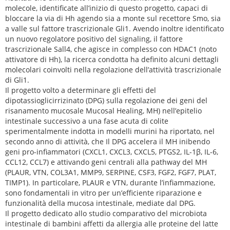
molecole, identificate all’inizio di questo progetto, capaci di
bloccare la via di Hh agendo sia a monte sul recettore Smo, sia
a valle sul fattore trascrizionale Gli1. Avendo inoltre identificato
un nuovo regolatore positivo del signaling, il fattore
trascrizionale Sall4, che agisce in complesso con HDAC1 (noto
attivatore di Hh), la ricerca condotta ha definito alcuni dettagli
molecolari coinvolti nella regolazione dell’attività trascrizionale
di Gli1.
Il progetto volto a determinare gli effetti del
dipotassioglicirrizinato (DPG) sulla regolazione dei geni del
risanamento mucosale Mucosal Healing, MH) nell’epitelio
intestinale successivo a una fase acuta di colite
sperimentalmente indotta in modelli murini ha riportato, nel
secondo anno di attività, che Il DPG accelera il MH inibendo
geni pro-infiammatori (CXCL1, CXCL3, CXCL5, PTGS2, IL-1β, IL-6,
CCL12, CCL7) e attivando geni centrali alla pathway del MH
(PLAUR, VTN, COL3A1, MMP9, SERPINE, CSF3, FGF2, FGF7, PLAT,
TIMP1). In particolare, PLAUR e VTN, durante l’infiammazione,
sono fondamentali in vitro per un’efficiente riparazione e
funzionalità della mucosa intestinale, mediate dal DPG.
Il progetto dedicato allo studio comparativo del microbiota
intestinale di bambini affetti da allergia alle proteine del latte