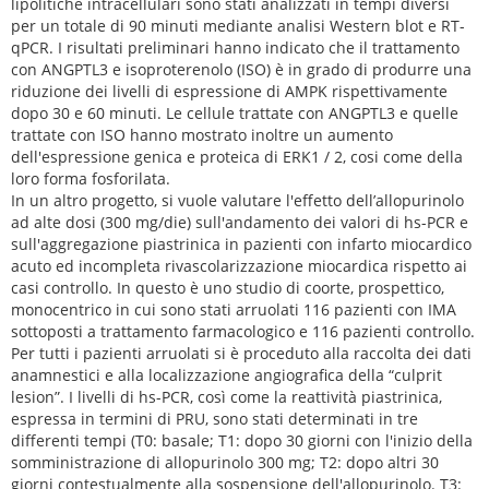
lipolitiche intracellulari sono stati analizzati in tempi diversi
per un totale di 90 minuti mediante analisi Western blot e RT-
qPCR. I risultati preliminari hanno indicato che il trattamento
con ANGPTL3 e isoproterenolo (ISO) è in grado di produrre una
riduzione dei livelli di espressione di AMPK rispettivamente
dopo 30 e 60 minuti. Le cellule trattate con ANGPTL3 e quelle
trattate con ISO hanno mostrato inoltre un aumento
dell'espressione genica e proteica di ERK1 / 2, cosi come della
loro forma fosforilata.
In un altro progetto, si vuole valutare l'effetto dell’allopurinolo
ad alte dosi (300 mg/die) sull'andamento dei valori di hs-PCR e
sull'aggregazione piastrinica in pazienti con infarto miocardico
acuto ed incompleta rivascolarizzazione miocardica rispetto ai
casi controllo. In questo è uno studio di coorte, prospettico,
monocentrico in cui sono stati arruolati 116 pazienti con IMA
sottoposti a trattamento farmacologico e 116 pazienti controllo.
Per tutti i pazienti arruolati si è proceduto alla raccolta dei dati
anamnestici e alla localizzazione angiografica della “culprit
lesion”. I livelli di hs-PCR, così come la reattività piastrinica,
espressa in termini di PRU, sono stati determinati in tre
differenti tempi (T0: basale; T1: dopo 30 giorni con l'inizio della
somministrazione di allopurinolo 300 mg; T2: dopo altri 30
giorni contestualmente alla sospensione dell'allopurinolo. T3: