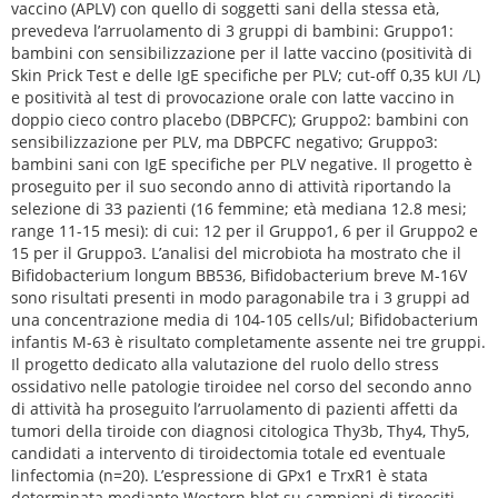
vaccino (APLV) con quello di soggetti sani della stessa età,
prevedeva l’arruolamento di 3 gruppi di bambini: Gruppo1:
bambini con sensibilizzazione per il latte vaccino (positività di
Skin Prick Test e delle IgE specifiche per PLV; cut-off 0,35 kUI /L)
e positività al test di provocazione orale con latte vaccino in
doppio cieco contro placebo (DBPCFC); Gruppo2: bambini con
sensibilizzazione per PLV, ma DBPCFC negativo; Gruppo3:
bambini sani con IgE specifiche per PLV negative. Il progetto è
proseguito per il suo secondo anno di attività riportando la
selezione di 33 pazienti (16 femmine; età mediana 12.8 mesi;
range 11-15 mesi): di cui: 12 per il Gruppo1, 6 per il Gruppo2 e
15 per il Gruppo3. L’analisi del microbiota ha mostrato che il
Bifidobacterium longum BB536, Bifidobacterium breve M-16V
sono risultati presenti in modo paragonabile tra i 3 gruppi ad
una concentrazione media di 104-105 cells/ul; Bifidobacterium
infantis M-63 è risultato completamente assente nei tre gruppi.
Il progetto dedicato alla valutazione del ruolo dello stress
ossidativo nelle patologie tiroidee nel corso del secondo anno
di attività ha proseguito l’arruolamento di pazienti affetti da
tumori della tiroide con diagnosi citologica Thy3b, Thy4, Thy5,
candidati a intervento di tiroidectomia totale ed eventuale
linfectomia (n=20). L’espressione di GPx1 e TrxR1 è stata
determinata mediante Western blot su campioni di tireociti