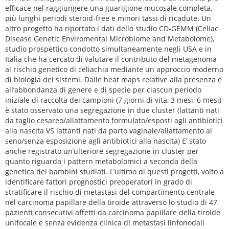
efficace nel raggiungere una guarigione mucosale completa,
più lunghi periodi steroid-free e minori tassi di ricadute. Un
altro progetto ha riportato i dati dello studio CD-GEMM (Celiac
Disease Genetic Enviromental Microbiome and Metabolome),
studio prospettico condotto simultaneamente negli USA e in
Italia che ha cercato di valutare il contributo del metagenoma
al rischio genetico di celiachia mediante un approccio moderno
di biologia dei sistemi. Dalle heat maps relative alla presenza e
all’abbondanza di genere e di specie per ciascun periodo
iniziale di raccolta dei campioni (7 giorni di vita, 3 mesi, 6 mesi)
è stato osservato una segregazione in due cluster (lattanti nati
da taglio cesareo/allattamento formulato/esposti agli antibiotici
alla nascita VS lattanti nati da parto vaginale/allattamento al
seno/senza esposizione agli antibiotici alla nascita) E’ stato
anche registrato un’ulteriore segregazione in cluster per
quanto riguarda i pattern metabolomici a seconda della
genetica dei bambini studiati. L’ultimo di questi progetti, volto a
identificare fattori prognostici preoperatori in grado di
stratificare il rischio di metastasi del compartimento centrale
nel carcinoma papillare della tiroide attraverso lo studio di 47
pazienti consecutivi affetti da carcinoma papillare della tiroide
unifocale e senza evidenza clinica di metastasi linfonodali