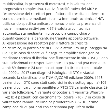
multifocalità, la presenza di metastasi, e la valutazione
prognostica complessiva. L'attività proliferativa del Ki67 e
l’espressione dei recettori per il fattore di crescita epidermico
sono determinate mediante tecnica immunoistochimica (IHC),
utilizzando specifico anticorpo monoclonale. La presenza di
nuclei immunoreattivi per Ki67 è valutata con tecnica
automatizzata mediante microscopio a campo chiaro
quantificandone la percentuale tramite apposito software.
All’espressione dei recettori per il fattore di crescita
epidermico, in particolare di HER2, è attribuito un punteggio da
0 a 3+; in caso di score 2+ è eseguita amplificazione genica
mediante tecnica di ibridazione fluorescente in situ (FISH). Sono
stati selezionati retrospettivamente 113 pazienti (età media: 50
anni; 89 donne e 24 uomini) sottoposti a tiroidectomia totale
dal 2009 al 2017 con diagnosi istologica di DTC e stadiati
secondo la classificazione TNM (AJCC VII edizione 2009). I 113
pazienti con DTC sono stati suddivisi in due sottogruppi: a) 109
pazienti con carcinoma papillifero (PTC) (78 variante classica, 29
variante follicolare, 1 variante oncocitaria, 1 variante Whartin-
like); b) 4 pazienti con carcinoma follicolare (FTC). E’ in corso di
valutazione l’analisi dell’indice proliferativo Ki67 sul primo
campione di 21 pazienti con carcinoma papillifero nella