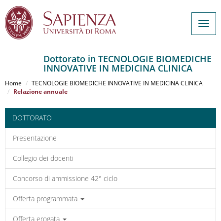
Togg
navig
Dottorato in TECNOLOGIE BIOMEDICHE
INNOVATIVE IN MEDICINA CLINICA
Salta
al
Home
TECNOLOGIE BIOMEDICHE INNOVATIVE IN MEDICINA CLINICA
contenuto
Relazione annuale
principale
DOTTORATO
Presentazione
Collegio dei docenti
Concorso di ammissione 42° ciclo
Offerta programmata
Offerta erogata