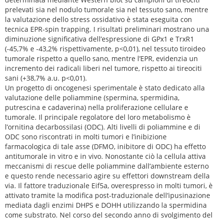
prelevati sia nel nodulo tumorale sia nel tessuto sano, mentre
la valutazione dello stress ossidativo è stata eseguita con
tecnica EPR-spin trapping. I risultati preliminari mostrano una
diminuzione significativa dell’espressione di GPx1 e TrxR1
(-45,7% e -43,2% rispettivamente, p<0,01), nel tessuto tiroideo
tumorale rispetto a quello sano, mentre l’EPR, evidenzia un
incremento dei radicali liberi nel tumore, rispetto ai tireociti
sani (+38,7% a.u. p<0,01).
Un progetto di oncogenesi sperimentale è stato dedicato alla
valutazione delle poliammine (spermina, spermidina,
putrescina e cadaverina) nella proliferazione cellulare e
tumorale. Il principale regolatore del loro metabolismo è
l’ornitina decarbossilasi (ODC). Alti livelli di poliammine e di
ODC sono riscontrati in molti tumori e l’inibizione
farmacologica di tale asse (DFMO, inibitore di ODC) ha effetto
antitumorale in vitro e in vivo. Nonostante ciò la cellula attiva
meccanismi di rescue delle poliammine dall’ambiente esterno
e questo rende necessario agire su effettori downstream della
via. Il fattore traduzionale Eif5a, overespresso in molti tumori, è
attivato tramite la modifica post-traduzionale dell’ipusinazione
mediata dagli enzimi DHPS e DOHH utilizzando la spermidina
come substrato. Nel corso del secondo anno di svolgimento del