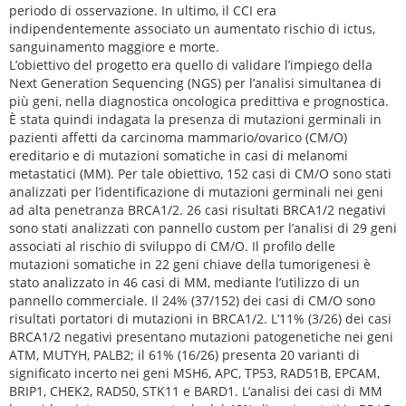
periodo di osservazione. In ultimo, il CCI era
indipendentemente associato un aumentato rischio di ictus,
sanguinamento maggiore e morte.
L’obiettivo del progetto era quello di validare l’impiego della
Next Generation Sequencing (NGS) per l’analisi simultanea di
più geni, nella diagnostica oncologica predittiva e prognostica.
È stata quindi indagata la presenza di mutazioni germinali in
pazienti affetti da carcinoma mammario/ovarico (CM/O)
ereditario e di mutazioni somatiche in casi di melanomi
metastatici (MM). Per tale obiettivo, 152 casi di CM/O sono stati
analizzati per l’identificazione di mutazioni germinali nei geni
ad alta penetranza BRCA1/2. 26 casi risultati BRCA1/2 negativi
sono stati analizzati con pannello custom per l’analisi di 29 geni
associati al rischio di sviluppo di CM/O. Il profilo delle
mutazioni somatiche in 22 geni chiave della tumorigenesi è
stato analizzato in 46 casi di MM, mediante l’utilizzo di un
pannello commerciale. Il 24% (37/152) dei casi di CM/O sono
risultati portatori di mutazioni in BRCA1/2. L’11% (3/26) dei casi
BRCA1/2 negativi presentano mutazioni patogenetiche nei geni
ATM, MUTYH, PALB2; il 61% (16/26) presenta 20 varianti di
significato incerto nei geni MSH6, APC, TP53, RAD51B, EPCAM,
BRIP1, CHEK2, RAD50, STK11 e BARD1. L’analisi dei casi di MM