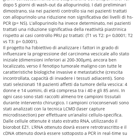
dopo 5 giorni di wash-out da allopurinolo). I dati preliminari
dimostrano, sia nei pazienti controllo sia nei pazienti trattati
con allopurinolo una riduzione non significativa dei livelli di hs-
PCR (p= NS). L'allopurinolo ha invece determinato, nei pazienti
trattati una riduzione significativa della reattività piastrinica
rispetto ai casi controllo PRU pz trattati: (T1 vs T2: p= 0,0001; T2
vs T3: p= 0,0001).
Il progetto ha l’obiettivo di analizzare i fattori in grado di
influenzare la progressione del carcinoma vescicale allo stato
iniziale (dimensioni inferiori ai 200-300µm), ancora ben
localizzato, verso il fenotipo tumorale maligno con tutte le
caratteristiche biologiche invasive e metastatiche (crescita
incontrollata, capacità di invadere i tessuti adiacenti). Sono
stati selezionati 18 pazienti affetti da tumore della vescica: 4
donne e 14 uomini, di età compresa tra i 40 e gli 85 anni. In
ogni caso sono stati raccolti almeno tre campioni tissutali
durante intervento chirurgico. I campioni crioconservati sono
stati analizzati con la tecnica LCMD (laser capture
microdissection) per effettuare un’analisi cellulo-specifica.
Dalle cellule ottenute è stato estratto RNA, utilizzando il
biorobot EZ1. L’RNA ottenuto dovrà essere retrotrascritto e il
cDNA ottenuto dovrà essere sottoposto a PCR in real-time su