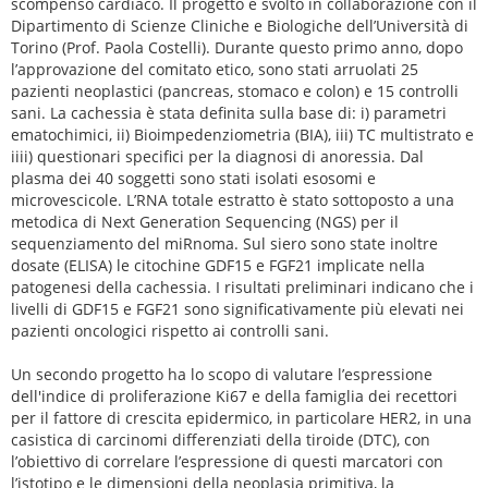
scompenso cardiaco. Il progetto è svolto in collaborazione con il
Dipartimento di Scienze Cliniche e Biologiche dell’Università di
Torino (Prof. Paola Costelli). Durante questo primo anno, dopo
l’approvazione del comitato etico, sono stati arruolati 25
pazienti neoplastici (pancreas, stomaco e colon) e 15 controlli
sani. La cachessia è stata definita sulla base di: i) parametri
ematochimici, ii) Bioimpedenziometria (BIA), iii) TC multistrato e
iiii) questionari specifici per la diagnosi di anoressia. Dal
plasma dei 40 soggetti sono stati isolati esosomi e
microvescicole. L’RNA totale estratto è stato sottoposto a una
metodica di Next Generation Sequencing (NGS) per il
sequenziamento del miRnoma. Sul siero sono state inoltre
dosate (ELISA) le citochine GDF15 e FGF21 implicate nella
patogenesi della cachessia. I risultati preliminari indicano che i
livelli di GDF15 e FGF21 sono significativamente più elevati nei
pazienti oncologici rispetto ai controlli sani.
Un secondo progetto ha lo scopo di valutare l’espressione
dell'indice di proliferazione Ki67 e della famiglia dei recettori
per il fattore di crescita epidermico, in particolare HER2, in una
casistica di carcinomi differenziati della tiroide (DTC), con
l’obiettivo di correlare l’espressione di questi marcatori con
l’istotipo e le dimensioni della neoplasia primitiva, la