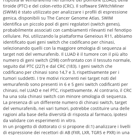
tiroide (PTC) e del colon-retto (CRC). Il software SWItchMiner
(SWIM) è stato utilizzato per analizzare i profili di espressione
genica, disponibili su The Cancer Genome Atlas. SWIM
identifica un piccolo pool di geni regolatori (switch genes),
probabilmente associati con cambiamenti rilevanti nel fenotipo
cellulare. Poi, utilizzando la piattaforma Geneious R11, abbiamo
identificato quei geni switch che codificano per chinasi,
selezionando quelli con la maggiore omologia di sequenza ai
target noti del vemurafenib. Il LUAD è il tumore con il più alto
numero di geni switch (298) confrontato con il tessuto normale,
seguito dal PTC (227) e dal CRC (183). I geni switch che
codificano per chinasi sono 14,7 e 3, rispettivamente per i
tumori suddetti. I tre motivi ricorrenti nei target noti del
vemurafenib sono presenti in 6 e 5 geni switch codificanti per
chinasi, nel LUAD e nel PTC, rispettivamente. Al contrario, il CRC
ha una sola chinasi switch con minore omologia di sequenza.
La presenza di un differente numero di chinasi switch, target
del vemurafenib, nei vari tumori, potrebbe costituire una delle
ragioni alla base della diversità di risposta al farmaco, ipotesi
da validare con esperimenti in vitro.
In un progetto di dottorato ci si propone di:1) analizzare i livelli
di espressione dei recettori di AB (FXR, LXR, TGR5 e PXR) in una