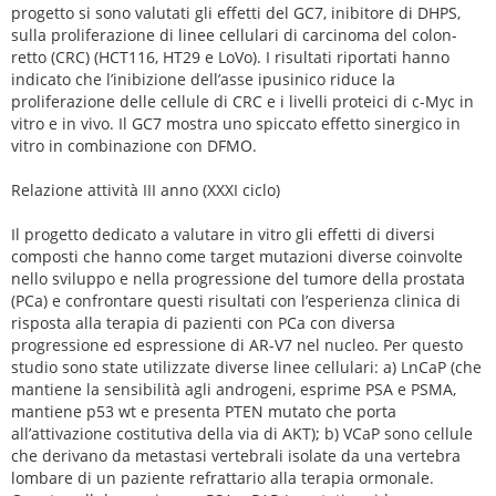
progetto si sono valutati gli effetti del GC7, inibitore di DHPS,
sulla proliferazione di linee cellulari di carcinoma del colon-
retto (CRC) (HCT116, HT29 e LoVo). I risultati riportati hanno
indicato che l’inibizione dell’asse ipusinico riduce la
proliferazione delle cellule di CRC e i livelli proteici di c-Myc in
vitro e in vivo. Il GC7 mostra uno spiccato effetto sinergico in
vitro in combinazione con DFMO.
Relazione attività III anno (XXXI ciclo)
Il progetto dedicato a valutare in vitro gli effetti di diversi
composti che hanno come target mutazioni diverse coinvolte
nello sviluppo e nella progressione del tumore della prostata
(PCa) e confrontare questi risultati con l’esperienza clinica di
risposta alla terapia di pazienti con PCa con diversa
progressione ed espressione di AR-V7 nel nucleo. Per questo
studio sono state utilizzate diverse linee cellulari: a) LnCaP (che
mantiene la sensibilità agli androgeni, esprime PSA e PSMA,
mantiene p53 wt e presenta PTEN mutato che porta
all’attivazione costitutiva della via di AKT); b) VCaP sono cellule
che derivano da metastasi vertebrali isolate da una vertebra
lombare di un paziente refrattario alla terapia ormonale.