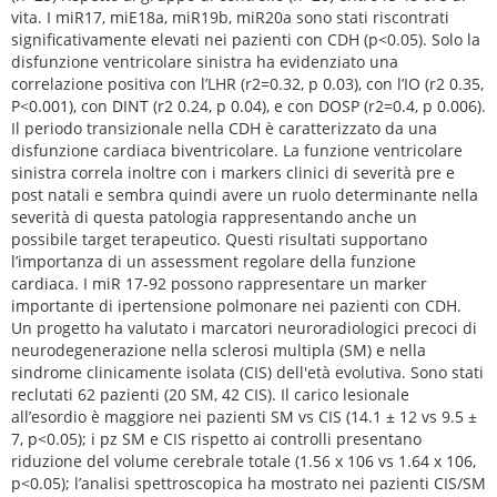
vita. I miR17, miE18a, miR19b, miR20a sono stati riscontrati
significativamente elevati nei pazienti con CDH (p<0.05). Solo la
disfunzione ventricolare sinistra ha evidenziato una
correlazione positiva con l’LHR (r2=0.32, p 0.03), con l’IO (r2 0.35,
P<0.001), con DINT (r2 0.24, p 0.04), e con DOSP (r2=0.4, p 0.006).
Il periodo transizionale nella CDH è caratterizzato da una
disfunzione cardiaca biventricolare. La funzione ventricolare
sinistra correla inoltre con i markers clinici di severità pre e
post natali e sembra quindi avere un ruolo determinante nella
severità di questa patologia rappresentando anche un
possibile target terapeutico. Questi risultati supportano
l’importanza di un assessment regolare della funzione
cardiaca. I miR 17-92 possono rappresentare un marker
importante di ipertensione polmonare nei pazienti con CDH.
Un progetto ha valutato i marcatori neuroradiologici precoci di
neurodegenerazione nella sclerosi multipla (SM) e nella
sindrome clinicamente isolata (CIS) dell'età evolutiva. Sono stati
reclutati 62 pazienti (20 SM, 42 CIS). Il carico lesionale
all’esordio è maggiore nei pazienti SM vs CIS (14.1 ± 12 vs 9.5 ±
7, p<0.05); i pz SM e CIS rispetto ai controlli presentano
riduzione del volume cerebrale totale (1.56 x 106 vs 1.64 x 106,
p<0.05); l’analisi spettroscopica ha mostrato nei pazienti CIS/SM