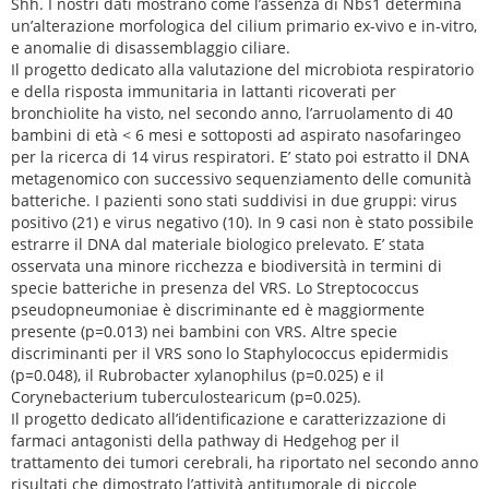
Shh. I nostri dati mostrano come l’assenza di Nbs1 determina
un’alterazione morfologica del cilium primario ex-vivo e in-vitro,
e anomalie di disassemblaggio ciliare.
Il progetto dedicato alla valutazione del microbiota respiratorio
e della risposta immunitaria in lattanti ricoverati per
bronchiolite ha visto, nel secondo anno, l’arruolamento di 40
bambini di età < 6 mesi e sottoposti ad aspirato nasofaringeo
per la ricerca di 14 virus respiratori. E’ stato poi estratto il DNA
metagenomico con successivo sequenziamento delle comunità
batteriche. I pazienti sono stati suddivisi in due gruppi: virus
positivo (21) e virus negativo (10). In 9 casi non è stato possibile
estrarre il DNA dal materiale biologico prelevato. E’ stata
osservata una minore ricchezza e biodiversità in termini di
specie batteriche in presenza del VRS. Lo Streptococcus
pseudopneumoniae è discriminante ed è maggiormente
presente (p=0.013) nei bambini con VRS. Altre specie
discriminanti per il VRS sono lo Staphylococcus epidermidis
(p=0.048), il Rubrobacter xylanophilus (p=0.025) e il
Corynebacterium tuberculostearicum (p=0.025).
Il progetto dedicato all’identificazione e caratterizzazione di
farmaci antagonisti della pathway di Hedgehog per il
trattamento dei tumori cerebrali, ha riportato nel secondo anno
risultati che dimostrato l’attività antitumorale di piccole