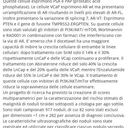
Queste cellule esprimono PSA e PAP (prostatic acid
phosphatase). Le cellule VCaP esprimono AR wt ma presentano
un’amplificazione di AR risultando in livelli più elevati di AR-FL,
inoltre presentano la variazione di splicing 7, AR-V7. Esprimono
PTEN e il gene di fusione TMPRSS2-ERGPTEN. Su queste cellule
sono stati valutati gli inibitori di PI3K/AKT/ mTOR, Wortmannin
e RAD001 in combinazione con farmaci che interferiscono con
la via di AR. E’ emerso che il docetaxel ha una maggiore
capacità di inibire la crescita cellulare di entrambe le linee
cellulari: dopo trattamento con 5nM solo il 14% e il 30%
rispettivamente LnCaP e delle VCap continuano a proliferare. Il
trattamento con Abiraterone riduce del solo 40% la crescita
delle LnCap e del 20% quella delle VCaP, mentre l’Enzalutamide
riduce del 55% le LnCaP e del 30% le VCap. Il trattamento di
queste cellule con inibitori di PI3K/AKT/mTor effettivamente
riduce la sopravvivenza delle cellule esaminare.
Un progetto di ricerca ha previsto la creazione di scores
multiparametrici per la caratterizzazione del rischio stimato di
malignità di noduli tiroidei sottoposti a citologia per ago sottile.
Sono stati campionati 917 noduli, di cui 82 sono stati esclusi
per dimensioni <1 cm e 282 per assenza di diagnosi conclusiva.
Le caratteristiche ultrasonografiche dei noduli sono state
registrate ed utilizzate per classificare ciascun nodulo secondo