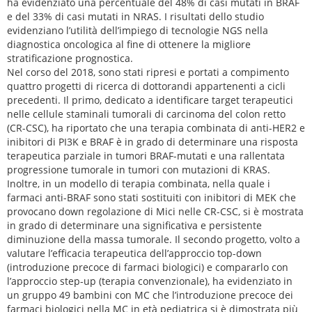
ha evidenziato una percentuale del 48% di casi mutati in BRAF
e del 33% di casi mutati in NRAS. I risultati dello studio
evidenziano l’utilità dell’impiego di tecnologie NGS nella
diagnostica oncologica al fine di ottenere la migliore
stratificazione prognostica.
Nel corso del 2018, sono stati ripresi e portati a compimento
quattro progetti di ricerca di dottorandi appartenenti a cicli
precedenti. Il primo, dedicato a identificare target terapeutici
nelle cellule staminali tumorali di carcinoma del colon retto
(CR-CSC), ha riportato che una terapia combinata di anti-HER2 e
inibitori di PI3K e BRAF è in grado di determinare una risposta
terapeutica parziale in tumori BRAF-mutati e una rallentata
progressione tumorale in tumori con mutazioni di KRAS.
Inoltre, in un modello di terapia combinata, nella quale i
farmaci anti-BRAF sono stati sostituiti con inibitori di MEK che
provocano down regolazione di Mici nelle CR-CSC, si è mostrata
in grado di determinare una significativa e persistente
diminuzione della massa tumorale. Il secondo progetto, volto a
valutare l’efficacia terapeutica dell’approccio top-down
(introduzione precoce di farmaci biologici) e compararlo con
l’approccio step-up (terapia convenzionale), ha evidenziato in
un gruppo 49 bambini con MC che l’introduzione precoce dei
farmaci biologici nella MC in età pediatrica si è dimostrata più