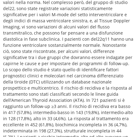
valori nella norma. Nel complesso però, del gruppo di studio
del22, sono state registrate variazioni statisticamente
significative per i valori M-mode del setto interventricolare e
degli indici di massa ventricolare sinistra, e, al Tissue Doppler
Imaging, vi sono variazioni di alcuni valori del flusso
transmitralico, che possono far pensare a una disfunzione
diastolica in fase subclinica. I pazienti con del22q11 hanno una
funzione ventricolare sostanzialmente normale. Nonostante
ciò, sono state riscontrate, per alcuni valori, differenze
significative tra i due gruppi che dovranno essere indagate per
capirne le cause e per impostare dei programmi di follow-up.
Lo scopo dello studio è stato quello di identificare fattori
prognostici clinici e molecolari nel carcinoma differenziato
della tiroide (DTC) utilizzando un database nazionale
prospettico e multicentrico. Il rischio di recidiva e la risposta al
trattamento sono stati classificati secondo le linee guida
dell’American Thyroid Association (ATA). In 721 pazienti si è
raggiunto un follow-up ≥3 anni. Il rischio di recidiva era basso
in 417 (57,8%), intermedio-basso in 143 (19,8%), intermedio-alto
in 128 (17,8%), alto in 33 (4,6%). La risposta al trattamento era
eccellente in 452 (61,8%), biochimica incompleta in 36 (4,7%),
indeterminata in 198 (27,3%), strutturale incompleta in 44
(6,2%). I pazienti a rischio intermedio-alto ed alto avevano un