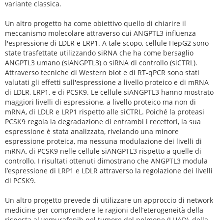
variante classica.
Un altro progetto ha come obiettivo quello di chiarire il
meccanismo molecolare attraverso cui ANGPTL3 influenza
l'espressione di LDLR e LRP1. A tale scopo, cellule HepG2 sono
state trasfettate utilizzando siRNA che ha come bersaglio
ANGPTL3 umano (siANGPTL3) o siRNA di controllo (siCTRL).
Attraverso tecniche di Western blot e di RT-qPCR sono stati
valutati gli effetti sull'espressione a livello proteico e di mRNA
di LDLR, LRP1, e di PCSK9. Le cellule siANGPTL3 hanno mostrato
maggiori livelli di espressione, a livello proteico ma non di
mRNA, di LDLR e LRP1 rispetto alle siCTRL. Poiché la proteasi
PCSK9 regola la degradazione di entrambi i recettori, la sua
espressione è stata analizzata, rivelando una minore
espressione proteica, ma nessuna modulazione dei livelli di
mRNA, di PCSK9 nelle cellule siANGPTL3 rispetto a quelle di
controllo. I risultati ottenuti dimostrano che ANGPTL3 modula
l’espressione di LRP1 e LDLR attraverso la regolazione dei livelli
di PCSK9.
Un altro progetto prevede di utilizzare un approccio di network
medicine per comprendere le ragioni dell’eterogeneità della
risposta al vemurafenib nel tumore del polmone (LUAD), della