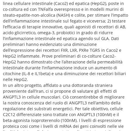
linea cellulare intestinale (Caco2) ed epatica (HepG2), poste in
co-coltura ed con TNFalfa overespresso e in modelli murini di
steato-epatite-non-alcolica (NASH) e colite, per stimare l’impatto
dell’infiammazione intestinale sul fegato e viceversa; 2) testare
l’efficacia di terapie innovative, quali agonisti di recettori di AB,
acido glicirretico, omega-3, probiotici in grado di ridurre
l’infiammazione intestinale ed epatica agendo sul GLA. Dati
preliminari hanno evidenziato una diminuzione
dell’espressione dei recettori FXR, LXR, PXRe TGR5 in Caco2 e
HepG2 infiammate. Prove preliminari di co-colture Caco2-
HepG2 hanno dimostrato che l’alterazione della permeabilità
intestinale durante l’infiammazione induce un aumento di
citochine (IL-8 e IL1beta) e una diminuzione dei recettori biliari
nelle HepG2.
In un altro progetto, affidato a una dottoranda straniera
proveniente dall’Iran, ci si propone di valutare gli effetti di
ANGPTL3 in cellule muscolari. Ciò consentirebbe di migliorare
la nostra conoscenza del ruolo di ANGPTL3 nell’ambito della
regolazione dei substrati energetici. Per tale obiettivo, cellule
C2C12 differenziate sono trattate con ANGPTL3 (100nM) e il
beta-agonista isoproterenolo (100nM). I livelli di espressione
proteica cosi come i livelli di mRNA dei geni coinvolti nelle vie