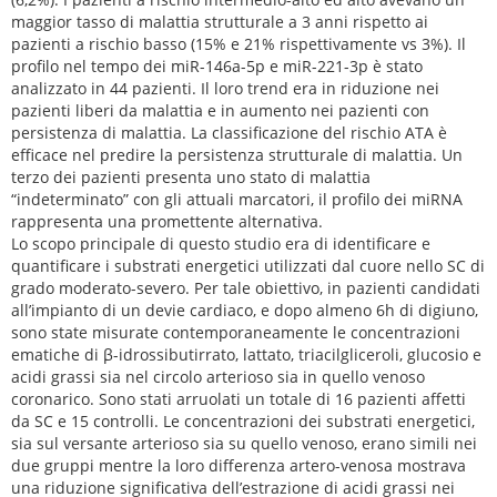
maggior tasso di malattia strutturale a 3 anni rispetto ai
pazienti a rischio basso (15% e 21% rispettivamente vs 3%). Il
profilo nel tempo dei miR-146a-5p e miR-221-3p è stato
analizzato in 44 pazienti. Il loro trend era in riduzione nei
pazienti liberi da malattia e in aumento nei pazienti con
persistenza di malattia. La classificazione del rischio ATA è
efficace nel predire la persistenza strutturale di malattia. Un
terzo dei pazienti presenta uno stato di malattia
“indeterminato” con gli attuali marcatori, il profilo dei miRNA
rappresenta una promettente alternativa.
Lo scopo principale di questo studio era di identificare e
quantificare i substrati energetici utilizzati dal cuore nello SC di
grado moderato-severo. Per tale obiettivo, in pazienti candidati
all’impianto di un devie cardiaco, e dopo almeno 6h di digiuno,
sono state misurate contemporaneamente le concentrazioni
ematiche di β-idrossibutirrato, lattato, triacilgliceroli, glucosio e
acidi grassi sia nel circolo arterioso sia in quello venoso
coronarico. Sono stati arruolati un totale di 16 pazienti affetti
da SC e 15 controlli. Le concentrazioni dei substrati energetici,
sia sul versante arterioso sia su quello venoso, erano simili nei
due gruppi mentre la loro differenza artero-venosa mostrava
una riduzione significativa dell’estrazione di acidi grassi nei