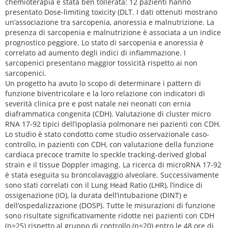
chemioterapia è stata ben tollerata: 12 pazienti hanno
presentato Dose-limiting toxicity (DLT. I dati ottenuti mostrano
un’associazione tra sarcopenia, anoressia e malnutrizione. La
presenza di sarcopenia e malnutrizione è associata a un indice
prognostico peggiore. Lo stato di sarcopenia e anoressia è
correlato ad aumento degli indici di infiammazione. I
sarcopenici presentano maggior tossicità rispetto ai non
sarcopenici.
Un progetto ha avuto lo scopo di determinare i pattern di
funzione biventricolare e la loro relazione con indicatori di
severità clinica pre e post natale nei neonati con ernia
diaframmatica congenita (CDH). Valutazione di cluster micro
RNA 17-92 tipici dell’ipoplasia polmonare nei pazienti con CDH.
Lo studio è stato condotto come studio osservazionale caso-
controllo, in pazienti con CDH, con valutazione della funzione
cardiaca precoce tramite lo speckle tracking-derived global
strain e il tissue Doppler imaging. La ricerca di microRNA 17-92
è stata eseguita su broncolavaggio alveolare. Successivamente
sono stati correlati con il Lung Head Ratio (LHR), l’indice di
ossigenazione (IO), la durata dell’intubazione (DINT) e
dell’ospedalizzazione (DOSP). Tutte le misurazioni di funzione
sono risultate significativamente ridotte nei pazienti con CDH
(n=25) rispetto al gruppo di controllo (n=20) entro le 48 ore di