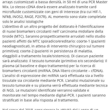
arrays customizzati a bassa densità, in 50 ml di una PCR Master
Mix. Lo stesso cDNA dovrà essere analizzato tramite card
microfluide customizzate con geni di interesse (tra cui HIF-1,
NFkB, iNOS2, RAGE, P2X7R). AL momento sono state completate
solo le analisi istologiche
L’obiettivo di un altro progetto del dottorato è l'identificazione
di nuovi biomarkers circolanti nell’ carcinoma midollare della
tiroide (MTC). Saranno prospetticamente arruolati nello studio
pazienti affetti da MTC sporadico/ereditario: coorte-1 (pazienti
neodiagnosticati, in attesa di intervento chirurgico sul tumore
primitivo); coorte-2 (pazienti in persistenza di malattia,
eleggibili a trattamento locale/sistemico). Di ciascun paziente
sarà analizzato: il tessuto tumorale (primitivo e/o secondario); il
plasma (al baseline e dopo trattamento) per la ricerca di
biomarkers circolanti (miRNA, DNA libero circolante – cfDNA).
L’analisi di espressione dei miRNA sarà effettuata sia a livello
tissutale sia circolante mediante PCR. L’analisi mutazionale su
tessuto tumorale e su plasma verrà effettuata mediante tecnica
di NGS. Le mutazioni identificate verranno validate e
monitorate nel tempo mediante digital-PCR. I pazienti saranno
stratificati in base alla risposta al trattamento.
Nel corso del 2018, sono riprese le attività del I anno di un