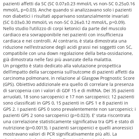
pazienti affetti da SC (SC 0.07±0.23 mmol/L vs non-SC 0.25±0.16
mmol/L, p=0.03). Anche quando si analizzavano solo i pazienti
non diabetici i risultati apparivano sostanzialmente invariati
(SC 0.03±0.30 mmol/L vs non-SC 0.26±0.12 mmol/L, p=0.09).
Nello studio l’utilizzo di corpi ketonici da parte del muscolo
cardiaco era sovrapponibile nei pazienti con insufficienza
cardiaca e nei controlli. Al contrario, è stata dimostrata una
riduzione nell’estrazione degli acidi grassi nei soggetti con SC,
compatibile con una down regolazione della beta-ossidazione,
già dimostrata nelle fasi più avanzate della malattia.
Un progetto è stato dedicato alla valutazione prospettica
dell’impatto della sarcopenia sull’outcome di pazienti affetti da
carcinoma polmonare, in relazione al Glasgow Prognostic Score
(GPS). Obiettivo addizionale era quello di correlare la presenza
di sarcopenia con i valori di GDF 15 e di miRNA. Dei 35 pazienti
arruolati, 18 sono sarcopenici e 17 non sarcopenici; 12 pazienti
sono classificati in GPS 0, 15 pazienti in GPS 1 e 8 pazienti in
GPS 2. I pazienti GPS 0 sono prevalentemente non sarcopenici; i
pazienti GPS 2 sono sarcopenici (p=0.023). E’ stata riscontrata
una correlazione statisticamente significativa tra GPS e stato di
nutrizione (p=0.0013). I pazienti sarcopenici e quelli anoressici
mostravano valori di PCR significativamente più alti. La