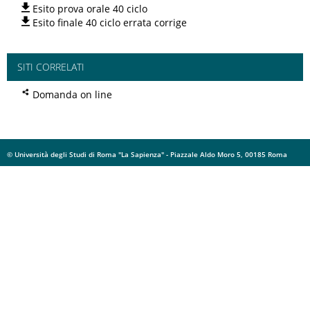
Esito prova orale 40 ciclo
Esito finale 40 ciclo errata corrige
SITI CORRELATI
Domanda on line
© Università degli Studi di Roma "La Sapienza" - Piazzale Aldo Moro 5, 00185 Roma