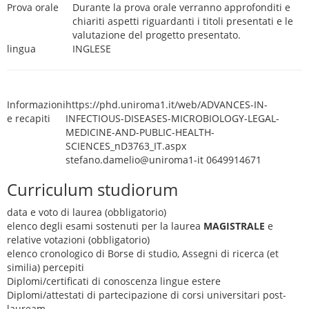
Prova orale
Durante la prova orale verranno approfonditi e
chiariti aspetti riguardanti i titoli presentati e le
valutazione del progetto presentato.
lingua
INGLESE
Informazioni
https://phd.uniroma1.it/web/ADVANCES-IN-
e recapiti
INFECTIOUS-DISEASES-MICROBIOLOGY-LEGAL-
MEDICINE-AND-PUBLIC-HEALTH-
SCIENCES_nD3763_IT.aspx
stefano.damelio@uniroma1-it 0649914671
Curriculum studiorum
data e voto di laurea (obbligatorio)
elenco degli esami sostenuti per la laurea
MAGISTRALE
e
relative votazioni (obbligatorio)
elenco cronologico di Borse di studio, Assegni di ricerca (et
similia) percepiti
Diplomi/certificati di conoscenza lingue estere
Diplomi/attestati di partecipazione di corsi universitari post-
lauream