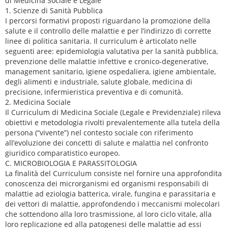
di Medicina Sociale e Legale
1. Scienze di Sanità Pubblica
I percorsi formativi proposti riguardano la promozione della
salute e il controllo delle malattie e per l’indirizzo di corrette
linee di politica sanitaria. Il curriculum è articolato nelle
seguenti aree: epidemiologia valutativa per la sanità pubblica,
prevenzione delle malattie infettive e cronico-degenerative,
management sanitario, igiene ospedaliera, igiene ambientale,
degli alimenti e industriale, salute globale, medicina di
precisione, infermieristica preventiva e di comunità.
2. Medicina Sociale
Il Curriculum di Medicina Sociale (Legale e Previdenziale) rileva
obiettivi e metodologia rivolti prevalentemente alla tutela della
persona (“vivente”) nel contesto sociale con riferimento
all’evoluzione dei concetti di salute e malattia nel confronto
giuridico comparatistico europeo.
C. MICROBIOLOGIA E PARASSITOLOGIA
La finalità del Curriculum consiste nel fornire una approfondita
conoscenza dei microrganismi ed organismi responsabili di
malattie ad eziologia batterica, virale, fungina e parassitaria e
dei vettori di malattie, approfondendo i meccanismi molecolari
che sottendono alla loro trasmissione, al loro ciclo vitale, alla
loro replicazione ed alla patogenesi delle malattie ad essi