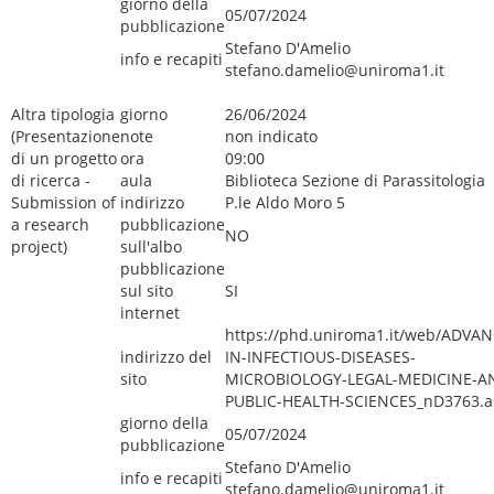
giorno della
05/07/2024
pubblicazione
Stefano D'Amelio
info e recapiti
stefano.damelio@uniroma1.it
Altra tipologia
giorno
26/06/2024
(Presentazione
note
non indicato
di un progetto
ora
09:00
di ricerca -
aula
Biblioteca Sezione di Parassitologia
Submission of
indirizzo
P.le Aldo Moro 5
a research
pubblicazione
NO
project)
sull'albo
pubblicazione
sul sito
SI
internet
https://phd.uniroma1.it/web/ADVAN
indirizzo del
IN-INFECTIOUS-DISEASES-
sito
MICROBIOLOGY-LEGAL-MEDICINE-A
PUBLIC-HEALTH-SCIENCES_nD3763.a
giorno della
05/07/2024
pubblicazione
Stefano D'Amelio
info e recapiti
stefano.damelio@uniroma1.it