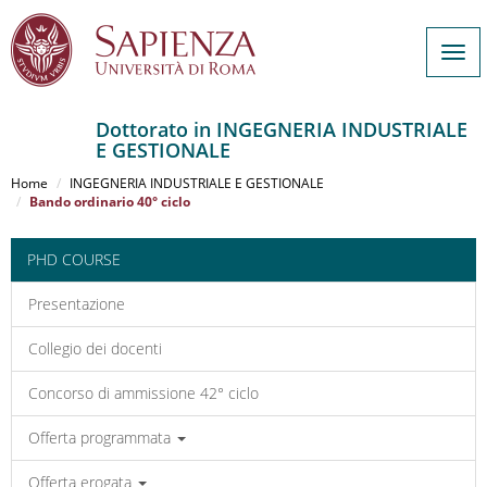
Togg
navi
Dottorato in INGEGNERIA INDUSTRIALE
E GESTIONALE
Salta
al
Home
INGEGNERIA INDUSTRIALE E GESTIONALE
contenuto
Bando ordinario 40° ciclo
principale
PHD COURSE
Presentazione
Collegio dei docenti
Concorso di ammissione 42° ciclo
Offerta programmata
Offerta erogata