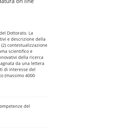
datura on line
del Dottorato. La
tivi e descrizione della
; (2) contestualizzazione
ama scientifico e
nnovativi della ricerca
pagnata da una lettera
ti di interesse del
rato (massimo 4000
 competenze del