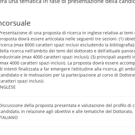
ierà una tematica in fase di presentazione della candi
ncorsuale
Presentazione di una proposta di ricerca in inglese relativa ai temi 
proposta dovrà essere articolata nelle seguenti tre sezioni: (1) obiet
ricerca (max 8000 caratteri spazi inclusi escludendo la bibliografia)
della ricerca nell'ambito dei temi del dottorato e dell'attuale panor
industriale (max 4000 caratteri spazi inclusi); (3) principali aspetti i
(max 4000 caratteri spazi inclusi). La proposta dovrà essere accom
di intenti finalizzata a far emergere l’attitudine alla ricerca, gli ambi
candidato e le motivazioni per la partecipazione al corso di Dotto
caratteri spazi inclusi)
INGLESE
Discussione della proposta presentata e valutazione del profilo di
candidato, in relazione agli obiettivi e alle tematiche del Dottorato.
ITALIANO