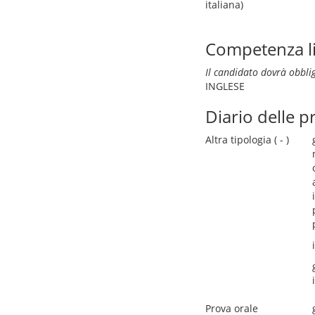
italiana)
Competenza lin
Il candidato dovrà obbli
INGLESE
Diario delle p
Altra tipologia ( - )
Prova orale