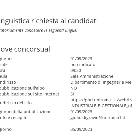
guistica richiesta ai candidati
gatoriamente conoscere le seguenti lingue:
rove concorsuali
giorno
01/09/2023
note
non indicato
ora
09:30
aula
Sala Amministrazione
indirizzo
Dipartimento di Ingegneria Me
pubblicazione sull'albo
NO
pubblicazione sul sito internet
SI
https://phd.uniroma1.it/web/
indirizzo del sito
INDUSTRIALE-E-GESTIONALE_nD
giorno della pubblicazione
01/09/2023
info e recapiti
giulio.digravio@uniroma1.it
giorno
05/09/2023