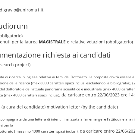
.digravio@uniroma1.it
tudiorum
bbligatorio)
tenuti per la laurea
MAGISTRALE
e relative votazioni (obbligatorio)
mentazione richiesta ai candidati
esearch project)
a di ricerca in inglese relativa ai temi del Dottorato. La proposta dovrà essere ar
rizione della ricerca (max 8000 caratteri spazi inclusi escludendo la bibliografia); 
del dottorato e dell'attuale panorama scientifico e industriale (max 4000 caratteri s
, da caricare entro 22/06/2023 ore 14:
rca (max 4000 caratteri spazi inclusi)
 (a cura del candidato) motivation letter (by the candidate)
ompagnata da una lettera di intenti finalizzata a far emergere l’attitudine alla ric
ni per la
, da caricare entro 22/06/20
ottorato (massimo 4000 caratteri spazi inclusi)