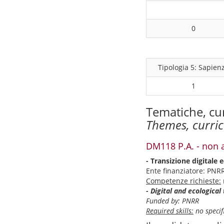
0
Tipologia 5: Sapien
1
Tematiche, cu
Themes, curri
DM118 P.A. - non 
- Transizione digitale e
Ente finanziatore: PNR
Competenze richieste:
- Digital and ecological
Funded by: PNRR
Required skills:
no specifi