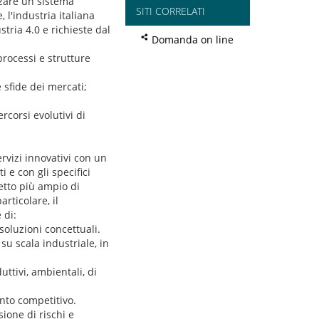
zzare un sistema
SITI CORRELATI
, l'industria italiana
tria 4.0 e richieste dal
Domanda on line
processi e strutture
 sfide dei mercati;
rcorsi evolutivi di
ervizi innovativi con un
 e con gli specifici
cetto più ampio di
rticolare, il
 di:
soluzioni concettuali.
su scala industriale, in
duttivi, ambientali, di
ento competitivo.
ione di rischi e