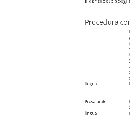
Il candidato scegl
Procedura co
lingua
Prova orale
lingua