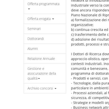
network di innovazione 
Offerta programmata
industriale verso la con
deve ancora rispondere 
Piano Nazionale di Ripr
Offerta erogata
a) formalizzazione dei m
organizzative;
Seminari
b) continua crescita ed
c) trasferimento delle 
Dottorandi
d) adozione dei risulta
prodotti, processi e str
Alumni
I Dottori di Ricerca dov
Relazione Annuale
approccio olistico, oper
contesti industriali. In
Gestione e
comunità e benessere, co
assicurazione della
programma di dottorato 
qualità
- Prodotti e servizi, co
- Tecnologie, dalla pur
particolare in ambienti 
Archivio concorsi
- Processi aziendali, al 
sicurezza, di competitiv
- Strategie e modelli o
- Business network attr