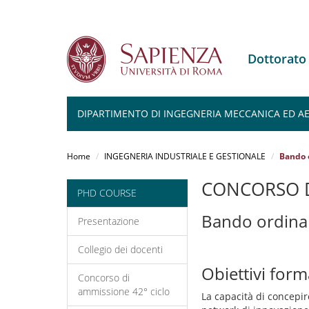
Dottorato
DIPARTIMENTO DI INGEGNERIA MECCANICA ED AER
Salta
al
Home
INGEGNERIA INDUSTRIALE E GESTIONALE
Bando o
contenuto
principale
CONCORSO D
PHD COURSE
Bando ordina
Presentazione
Collegio dei docenti
Obiettivi form
Concorso di
ammissione 42° ciclo
La capacità di concepi