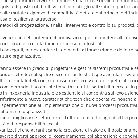
che supportino network di imprese, è la chiave di volta per indiri
quista di posizioni di rilievo nel mercato globalizzato. In particolare
alle mutate esigenze di competitività dettate dai principi dell’Indus
esa e Resilienza, attraverso:
etodi di progettazione, analisi, intervento e controllo su prodotti, 
 evoluzione del contenuto di innovazione per rispondere alle nuove
conoscenze e loro adattamento su scala industriale;
ti conseguiti, per estendere la domanda di innovazione e definire pe
utture organizzative.
ranno essere in grado di progettare e gestire sistemi produttivi e s
ando scelte tecnologiche coerenti con le strategie aziendali esistenti
oltre, i risultati della ricerca possono essere valutati rispetto al con
nsiderando il potenziale impatto su tutti i settori di mercato. In pa
in Ingegneria industriale e gestionale si concentra sull'evoluzione
n riferimento a nuove caratteristiche tecniche e operative, nonché a 
a sperimentazione all'implementazione di nuovi processi produttivi 
altamente digitalizzati.
fine di migliorarne l'efficienza e l'efficacia rispetto agli obiettivi pro
ità e di responsabilità sociale.
rganizzativi che garantiscano la creazione di valore e il posizionam
averso diversi approcci di coordinamento, collaborazione e condivis