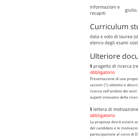
Informazioni e
giulio
recapiti
Curriculum s
data e voto di laurea (o
elenco degli esami sos
Ulteriore docu
§
progetto di ricerca (r
obbligatorio
Presentazione di una propost
sezioni: (1) obiettivi e desc
ricerca nell'ambito dei temi 
aspetti innovativi della rice
§
lettera di motivazione
obbligatorio
La proposta dovrà essere acc
del candidato e le motivazio
partecipazione al corso di D