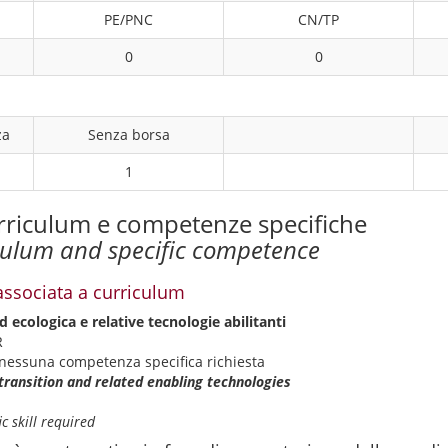
PE/PNC
CN/TP
0
0
za
Senza borsa
1
rriculum e competenze specifiche
culum and specific competence
associata a curriculum
d ecologica e relative tecnologie abilitanti
R
nessuna competenza specifica richiesta
 transition and related enabling technologies
c skill required