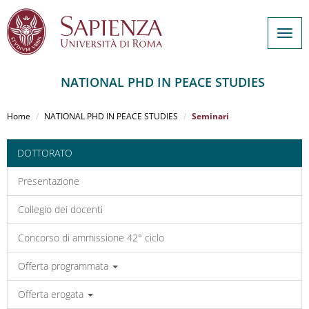
Togg
navig
NATIONAL PHD IN PEACE STUDIES
Salta
al
Home
NATIONAL PHD IN PEACE STUDIES
Seminari
contenuto
principale
DOTTORATO
Presentazione
Collegio dei docenti
Concorso di ammissione 42° ciclo
Offerta programmata
Offerta erogata