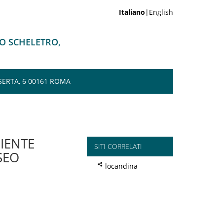
Italiano
|English
LO SCHELETRO,
SERTA, 6 00161 ROMA
IENTE
SITI CORRELATI
SEO
locandina