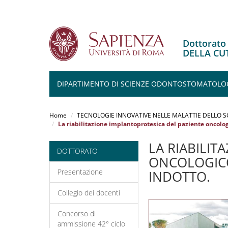
Dottorat
DELLA CU
DIPARTIMENTO DI SCIENZE ODONTOSTOMATOLOGICH
Salta
al
Home
TECNOLOGIE INNOVATIVE NELLE MALATTIE DELLO S
contenuto
La riabilitazione implantoprotesica del paziente oncolo
principale
LA RIABILIT
DOTTORATO
ONCOLOGICO
Presentazione
INDOTTO.
Collegio dei docenti
Concorso di
ammissione 42° ciclo