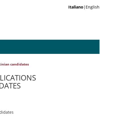
Italiano
|English
stinian candidates
PLICATIONS
IDATES
ndidates