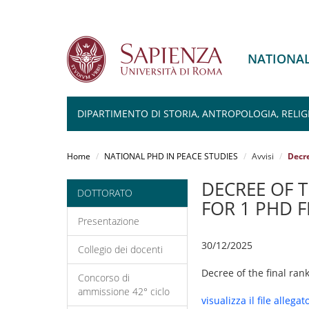
NATIONAL
DIPARTIMENTO DI STORIA, ANTROPOLOGIA, RELIG
Salta
al
Home
NATIONAL PHD IN PEACE STUDIES
Avvisi
Decre
contenuto
principale
DECREE OF T
DOTTORATO
FOR 1 PHD 
Presentazione
30/12/2025
Collegio dei docenti
Decree of the final ran
Concorso di
ammissione 42° ciclo
visualizza il file allegat