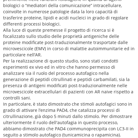
biologici o “mediatori della comunicazione” intracellulare,
coinvolte in numerose patologie data la loro capacità di
trasferire proteine, lipidi e acidi nucleici in grado di regolare
differenti processi biologici.
Alla luce di queste premesse il progetto di ricerca si è
focalizzato sullo studio delle proprietà antigeniche delle
proteine modificate post-traduzionalmente trasportate dalle
microvescicole (EMV) in corso di malattie autoimmunitarie ed in
particolare nell’AR.
Per la realizzazione di questo studio, sono stati condotti
esperimenti ex vivo ed in vitro che hanno permesso di
analizzare sia il ruolo del processo autofagico nella
generazione di peptidi citrullinati e peptidi carbamilati, sia la
presenza di antigeni modificati post-traduzionalmente nelle
microvescicole extracellulari di pazienti con AR naive rispetto a
controlli sani.
In particolare, è stato dimostrato che stimoli autofagici sono in
grado di attivare l’enzima PAD4, che catalizza processi di
citrullinazione, già dopo 5 minuti dallo stimolo. Per dimostrare
ulteriormente il ruolo dell'autofagia in questo processo,
abbiamo dimostrato che PAD4 coimmunoprecipita con LC3-II in
seguito a stimolo autofagico (tunicamicina o rapamicina).