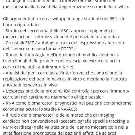
- La degenerazione del disco intervertebrale: studio dei
meccanismi alla base della degenerazione su modello in vitro.
Gli argomenti di ricerca sviluppati dagli studenti del 35°ciclo
hanno riguardato:
- Studio del secretoma delle ASC: approcci epigenetici e
molecolari per l’ottimizzazione del potenziale terapeutico;
- Crosstalk EMT / autofagia: ruolo dell'espressione aberrante
dell'isoforma mesenchimale FGFR2c;
- Ruolo dell’autofagia nell’induzione di modificazioni post-
traduzionali delle proteine nelle vescicole extracellulari in
corso di malattie autoimmunitarie;
- Analisi dei geni correlati all'interferone che controllano la
replicazione del papillomavirus in vitro e mediano la risposta
anti-papillomavirus in vivo;
- L'espressione della proteina ID4 controlla i percorsi immuno-
correlati nel carcinoma mammario di tipo basale;
- RNA come biomarcatori prognostici nei pazienti con sindrome
coronarica acuta: lo studio RNA-ACS;
- Il ruolo dei biomarcatori e delle metodiche di imaging
cardiaco non convenzionali (ecocardiografia speckle tracking e
RMN cardiaca) nella valutazione del danno miocardico e nella
stratificazione prognostica dei pazienti affetti da sclerosi