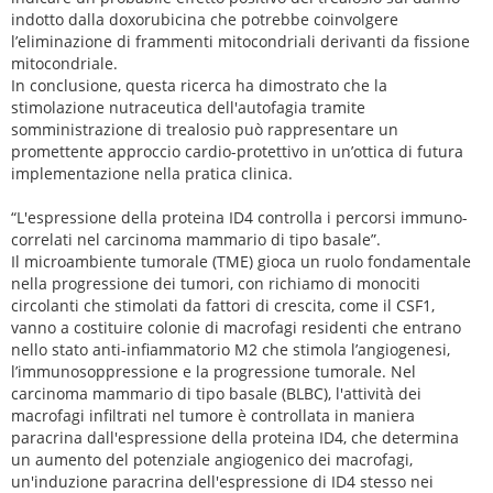
indotto dalla doxorubicina che potrebbe coinvolgere
l’eliminazione di frammenti mitocondriali derivanti da fissione
mitocondriale.
In conclusione, questa ricerca ha dimostrato che la
stimolazione nutraceutica dell'autofagia tramite
somministrazione di trealosio può rappresentare un
promettente approccio cardio-protettivo in un’ottica di futura
implementazione nella pratica clinica.
“L'espressione della proteina ID4 controlla i percorsi immuno-
correlati nel carcinoma mammario di tipo basale”.
Il microambiente tumorale (TME) gioca un ruolo fondamentale
nella progressione dei tumori, con richiamo di monociti
circolanti che stimolati da fattori di crescita, come il CSF1,
vanno a costituire colonie di macrofagi residenti che entrano
nello stato anti-infiammatorio M2 che stimola l’angiogenesi,
l’immunosoppressione e la progressione tumorale. Nel
carcinoma mammario di tipo basale (BLBC), l'attività dei
macrofagi infiltrati nel tumore è controllata in maniera
paracrina dall'espressione della proteina ID4, che determina
un aumento del potenziale angiogenico dei macrofagi,
un'induzione paracrina dell'espressione di ID4 stesso nei