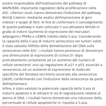
essere responsabile dell’inattivazione del pathway di
MAPK/ERK, importante regolatore della proliferazione nelle
ASC. Ulteriori studi, hanno dimostrato l’inibizione del pathway
Wnt/β-Catenin, mediante analisi dell’espressione di geni
inibitori e target di Wnt. Al fine di confermare il coinvolgimento
di questo pathway è stato utilizzato il suo attivatore Wnt3A in
grado di inibire l’aumento di espressione dei marcatori
adipogenici PPARγ e c/EBPα indotto dalla 5-aza. Considerando
la capacità della 5-aza di indurre senescenza nei tumori solidi,
è stata valutata l’effetto della demetilazione del DNA sulla
senescenza nelle ASC. I risultati hanno permesso di dimostrare
una diminuzione di espressione di ciclina D1 dopo
pretrattamento unitamente ad un aumento del numero di
cellule senescenti, una up-regolazione di p21 e p53, associati a
senescenza, ed un aumento di espressione di molecole
specifiche del fenotipo secretorio associato alla senescenza
(SASP), confermando così l’induzione della senescenza da parte
dell’epifarmaco.
Infine, è stato valutato la potenziale capacità della 5-aza di
indurre apoptosi e di attivare le vie di segnalazione relative al
danno al DNA. I risultati hanno dimostrato una riduzione della
percentuale di cellule apoptotiche in risposta a 5-aza,