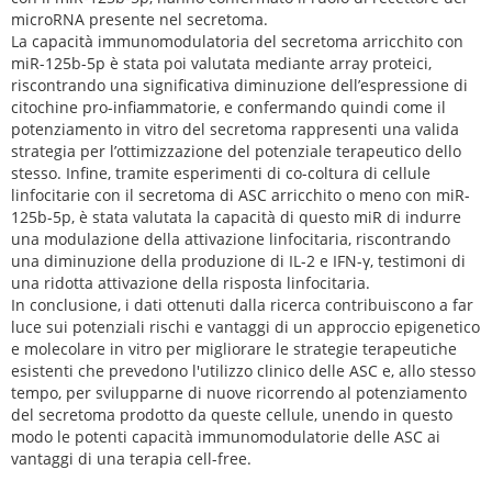
microRNA presente nel secretoma.
La capacità immunomodulatoria del secretoma arricchito con
miR-125b-5p è stata poi valutata mediante array proteici,
riscontrando una significativa diminuzione dell’espressione di
citochine pro-infiammatorie, e confermando quindi come il
potenziamento in vitro del secretoma rappresenti una valida
strategia per l’ottimizzazione del potenziale terapeutico dello
stesso. Infine, tramite esperimenti di co-coltura di cellule
linfocitarie con il secretoma di ASC arricchito o meno con miR-
125b-5p, è stata valutata la capacità di questo miR di indurre
una modulazione della attivazione linfocitaria, riscontrando
una diminuzione della produzione di IL-2 e IFN-γ, testimoni di
una ridotta attivazione della risposta linfocitaria.
In conclusione, i dati ottenuti dalla ricerca contribuiscono a far
luce sui potenziali rischi e vantaggi di un approccio epigenetico
e molecolare in vitro per migliorare le strategie terapeutiche
esistenti che prevedono l'utilizzo clinico delle ASC e, allo stesso
tempo, per svilupparne di nuove ricorrendo al potenziamento
del secretoma prodotto da queste cellule, unendo in questo
modo le potenti capacità immunomodulatorie delle ASC ai
vantaggi di una terapia cell-free.