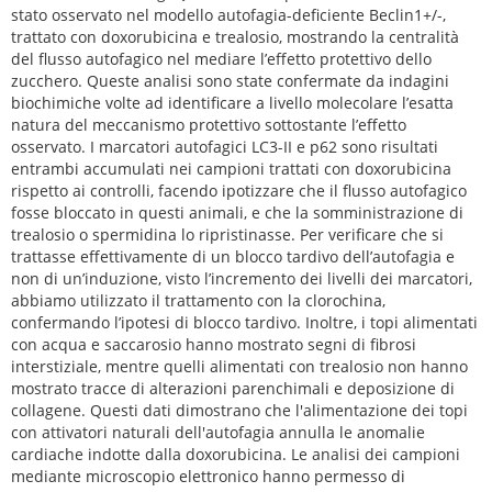
stato osservato nel modello autofagia-deficiente Beclin1+/-,
trattato con doxorubicina e trealosio, mostrando la centralità
del flusso autofagico nel mediare l’effetto protettivo dello
zucchero. Queste analisi sono state confermate da indagini
biochimiche volte ad identificare a livello molecolare l’esatta
natura del meccanismo protettivo sottostante l’effetto
osservato. I marcatori autofagici LC3-II e p62 sono risultati
entrambi accumulati nei campioni trattati con doxorubicina
rispetto ai controlli, facendo ipotizzare che il flusso autofagico
fosse bloccato in questi animali, e che la somministrazione di
trealosio o spermidina lo ripristinasse. Per verificare che si
trattasse effettivamente di un blocco tardivo dell’autofagia e
non di un’induzione, visto l’incremento dei livelli dei marcatori,
abbiamo utilizzato il trattamento con la clorochina,
confermando l’ipotesi di blocco tardivo. Inoltre, i topi alimentati
con acqua e saccarosio hanno mostrato segni di fibrosi
interstiziale, mentre quelli alimentati con trealosio non hanno
mostrato tracce di alterazioni parenchimali e deposizione di
collagene. Questi dati dimostrano che l'alimentazione dei topi
con attivatori naturali dell'autofagia annulla le anomalie
cardiache indotte dalla doxorubicina. Le analisi dei campioni
mediante microscopio elettronico hanno permesso di