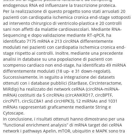
endogenous RNA ed influenzare la trascrizione proteica.
Per la realizzazione di questo progetto sono stati arruolati 20
pazienti con cardiopatia ischemica cronica end-stage sottoposti
ad intervento chirurgico di ventricolo-plastica e 20 controlli
sani non affetti da malattie cardiovascolari. Mediante RNA-
Sequencing e dopo validazione mediante RT-qPCR, ha
identificato 7175 mRNA e 213 circRNA differentemente
modulati nei pazienti con cardiopatia ischemica cronica end-
stage rispetto ai controlli. Inoltre, mediante una precedente
analisi in database su una popolazione di pazienti con
scompenso cardiaco non end-stage, ha identificato 49 miRNA
differentemente modulati (18 up- e 31 down-regolati).
Successivamente, in seguito a integrazione dei datasets
ottenuti con i database pubblici (StarBase, CircInteractome,
MiRdip) ha realizzato dei network ceRNA (circRNA-miRNA-
mRNA) costituiti da 5 circRNAs (circANKRD17, circBPTF,
circPVT1, circSLC8A1 and circHIPK3), 12 miRNAs and 1031
mRNAs rappresentati graficamente mediante String e
Cytoscape.
In conclusione, i risultati ottenuti hanno dimostrano per una
“functional enrichment analysis” di mRNA target dei ceRNA
network i pathways Apelin, mTOR, ubiquitin e MAPK sono tra