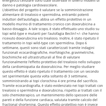
energetico cellulare sono state osservate in diversi modelli di
danno e patologia cardiovascolare.
L’obiettivo del progetto è valutare se la somministrazione
alimentare di trealosio e spermidina, entrambi potenti
induttori dell’autofagia, abbia un effetto protettivo in un
modello murino di trattamento cronico con doxorubicina a
basso dosaggio. A tale scopo, è stato effettuato uno studio su
topi wild-type e mutanti per l’autofagia Beclin1+/- che hanno
ricevuto doxorubicina e/o trealosio. Inoltre, è stato ripetuto il
trattamento in topi wild-type con spermidina. Dopo 6
settimane, questi sono stati caratterizzati tramite indagini
funzionali ecocardiografiche, morfologiche, gravimetriche,
biochimiche ed ultrastrutturali al fine di valutare
funzionalmente l’effetto protettivo del trealosio nello sviluppo
della cardiomiopatia da doxorubicina. Per meglio studiare
questo effetto è stato ripetuto il trattamento con un secondo
set sperimentale questa volta soltanto di 3 settimane,
somministrando ai topi clorochina 4 ore prima del sacrificio.
Tramite ecocardiografia, è stato evidenziato nei topi trattati con
trealosio o spermidina e doxorubicina, rispetto ai trattati con il
solo chemioterapico, un mantenimento dello spessore delle
pareti e della funzione cardiaca, valutata tramite calcolo del
fractional shortening. Questo effetto protettivo non è invece