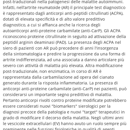
post-traduzionali nella patogenesi delle malattie autoimmuni.
Infatti, nell’artrite reumatoide (AR) il principale test diagnostico
è rappresentato dagli anticorpi anti-peptidi citrullinati (ACPA),
dotati di elevata specificità e di alto valore predittivo
diagnostico, a cui si affianca anche la ricerca degli
autoanticorpi anti-proteine carbamilate (anti-CarP). Gli ACPA
riconoscono proteine citrullinate in seguito ad attivazione della
peptidil arginin deaminasi (PAD). La presenza degli ACPA nel
siero di pazienti con AR può precedere di anni l'insorgenza
della sintomatologia e predire la progressione da una forma di
artrite indifferenziata, ad una associata a danno articolare più
severo con attività di malattia più elevata. Altra modificazione
post-traduzionale, non enzimatica, in corso di AR è
rappresentata dalla carbamilazione ad opera del cianato
generato durante la risposta infiammatoria. La presenza di
anticorpi anti-proteine carbamilate (anti-CarP) nei pazienti, può
considerarsi un importante segno predittivo di malattia.
Pertanto anticorpi rivolti contro proteine modificate potrebbero
essere considerati nuovi "biomarkers" sierologici per la
diagnosi precoce della patologia e nuovi "target" terapeutici in
grado di modificare il decorso della malattia. Negli ultimi anni
le vescicole extracellulari (EV) hanno avuto un ruolo sempre più
preminente nelle funzioni fisiologiche in qualità di agenti