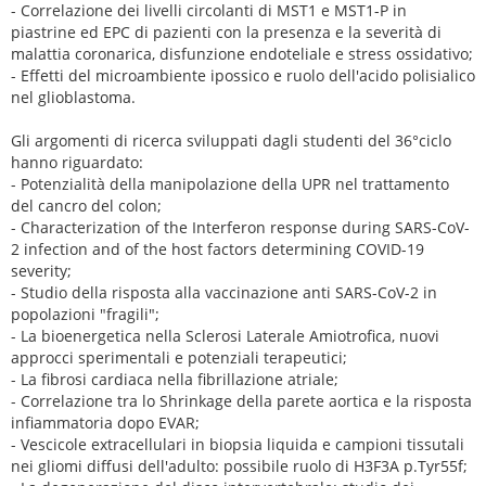
- Correlazione dei livelli circolanti di MST1 e MST1-P in
piastrine ed EPC di pazienti con la presenza e la severità di
malattia coronarica, disfunzione endoteliale e stress ossidativo;
- Effetti del microambiente ipossico e ruolo dell'acido polisialico
nel glioblastoma.
Gli argomenti di ricerca sviluppati dagli studenti del 36°ciclo
hanno riguardato:
- Potenzialità della manipolazione della UPR nel trattamento
del cancro del colon;
- Characterization of the Interferon response during SARS-CoV-
2 infection and of the host factors determining COVID-19
severity;
- Studio della risposta alla vaccinazione anti SARS-CoV-2 in
popolazioni "fragili";
- La bioenergetica nella Sclerosi Laterale Amiotrofica, nuovi
approcci sperimentali e potenziali terapeutici;
- La fibrosi cardiaca nella fibrillazione atriale;
- Correlazione tra lo Shrinkage della parete aortica e la risposta
infiammatoria dopo EVAR;
- Vescicole extracellulari in biopsia liquida e campioni tissutali
nei gliomi diffusi dell'adulto: possibile ruolo di H3F3A p.Tyr55f;