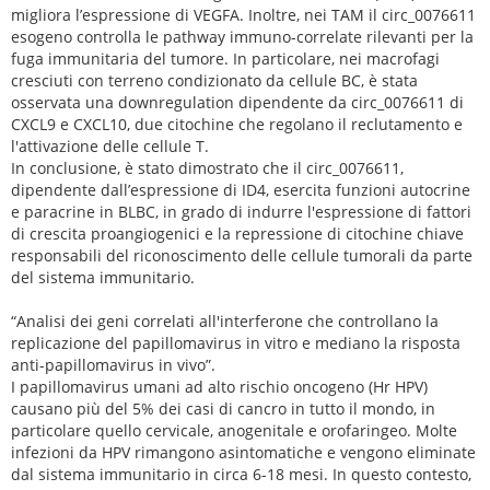
migliora l’espressione di VEGFA. Inoltre, nei TAM il circ_0076611
esogeno controlla le pathway immuno-correlate rilevanti per la
fuga immunitaria del tumore. In particolare, nei macrofagi
cresciuti con terreno condizionato da cellule BC, è stata
osservata una downregulation dipendente da circ_0076611 di
CXCL9 e CXCL10, due citochine che regolano il reclutamento e
l'attivazione delle cellule T.
In conclusione, è stato dimostrato che il circ_0076611,
dipendente dall’espressione di ID4, esercita funzioni autocrine
e paracrine in BLBC, in grado di indurre l'espressione di fattori
di crescita proangiogenici e la repressione di citochine chiave
responsabili del riconoscimento delle cellule tumorali da parte
del sistema immunitario.
“Analisi dei geni correlati all'interferone che controllano la
replicazione del papillomavirus in vitro e mediano la risposta
anti-papillomavirus in vivo”.
I papillomavirus umani ad alto rischio oncogeno (Hr HPV)
causano più del 5% dei casi di cancro in tutto il mondo, in
particolare quello cervicale, anogenitale e orofaringeo. Molte
infezioni da HPV rimangono asintomatiche e vengono eliminate
dal sistema immunitario in circa 6-18 mesi. In questo contesto,