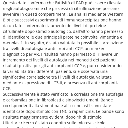
Questo dato conferma che l'attività di PAD può essere rilevata
negli autofagosomi e che processi di citrullinazione possano
avvenire in questi compartimenti. Le analisi mediante Western
Blot e successivi esperimenti di immunoprecipitazione hanno
da un lato confermato l’aumento dei livelli di proteine
citrullinate dopo stimolo autofagico, dall’altro hanno permesso
di identificare le due principali proteine coinvolte, vimentina e
α-enolasi1. In seguito, è stata valutata la possibile correlazione
tra livelli di autofagia e anticorpi anti-CCP, un marker
diagnostico per AR. I risultati hanno permesso di rilevare un
incremento dei livelli di autofagia nei monociti dei pazienti
risultati positivi per gli anticorpi anti-CCP e, pur considerando
la variabilità tra i differenti pazienti, si è osservata una
significativa correlazione tra i livelli di autofagia, valutata
mediante espressione di LC3-II, e presenza di anticorpi anti-
CCP.
Successivamente è stato verificato la correlazione tra autofagia
e carbamilazione in fibroblasti e sinoviociti umani. Bande
corrispondenti alla vimentina e all’ α-enolasi1 sono state
identificate dopo stimolo con TNC o rapamicina. Le bande sono
risultate maggiormente evidenti dopo 4h di stimolo.
Ulteriore ricerca è stata condotta sulle microvescicole