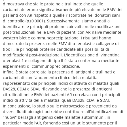
dimostrava che sia le proteine citrullinate che quelle
carbamilate erano significativamente più elevate nelle EMV dei
pazienti con AR rispetto a quelle riscontrate nei donatori sani
di controllo (p≤0,0001). Successivamente, siamo andati a
identificare le principali proteine coinvolte nelle modificazioni
post-traduzionali nelle EMV di pazienti con AR naive mediante
western blot e coimmunoprecipitazione. I risultati hanno
dimostrato la presenza nelle EMV di α -enolasi e collagene di
tipo II, le principali proteine candidate alla possibilità di
modificazioni post-traduzionali. L'identificazione di vimentina,
α-enolasi 1 e collagene di tipo II è stata confermata mediante
esperimenti di coimmunoprecipitazione.
Infine, è stata correlata la presenza di antigeni citrullinati e
carbamilati con l’andamento clinico della malattia,
rappresentato dai principali indici di attività di malattia quali
DAS28, CDAI e SDAI, rilevando che la presenza di antigeni
citrullinati nelle EMV dei pazienti AR correlava con i principali
indici di attività della malattia, quali DAS28, CDAI e SDAI.
In conclusione, lo studio sulle microvescicole provenienti da
diversi fluidi biologici potrebbe contribuire all’identificazione di
"nuovi" bersagli antigenici delle malattie autoimmuni, in
particolar modo l’AR, fornendo così un utile strumento per il