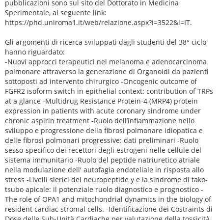
pubblicazioni sono sul sito del Dottorato in Medicina
Sperimentale, al seguente link:
https://phd.uniroma1.it/web/relazione.aspx?i=3522&l=IT.
Gli argomenti di ricerca sviluppati dagli studenti del 38° ciclo
hanno riguardato:
-Nuovi approcci terapeutici nel melanoma e adenocarcinoma
polmonare attraverso la generazione di Organoidi da pazienti
sottoposti ad intervento chirurgico -Oncogenic outcome of
FGFR2 isoform switch in epithelial context: contribution of TRPs
at a glance -Multidrug Resistance Protein-4 (MRP4) protein
expression in patients with acute coronary sindrome under
chronic aspirin treatment -Ruolo dell’infiammazione nello
sviluppo e progressione della fibrosi polmonare idiopatica e
delle fibrosi polmonari progressive: dati preliminari -Ruolo
sesso-specifico dei recettori degli estrogeni nelle cellule del
sistema immunitario -Ruolo del peptide natriuretico atriale
nella modulazione dell' autofagia endoteliale in risposta allo
stress -Livelli sierici del neuropeptide y e la sindrome di tako-
tsubo apicale: il potenziale ruolo diagnostico e prognostico -
The role of OPA1 and mitochondrial dynamics in the biology of
resident cardiac stromal cells. -Identificazione dei Costraints di
Dose delle Sub-Unità Cardiache per valutazione della tossicità