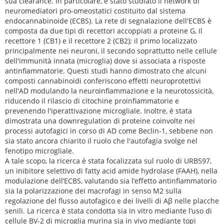
sua clearance. In particolare, è stato studiato il network di
neuromediatori pro-omeostatici costituito dal sistema
endocannabinoide (ECBS). La rete di segnalazione dell'ECBS è
composta da due tipi di recettori accoppiati a proteine G, il
recettore 1 (CB1) e il recettore 2 (CB2); il primo localizzato
principalmente nei neuroni, il secondo soprattutto nelle cellule
dell'immunità innata (microglia) dove si associata a risposte
antinfiammatorie. Questi studi hanno dimostrato che alcuni
composti cannabinoidi conferiscono effetti neuroprotettivi
nell'AD modulando la neuroinfiammazione e la neurotossicità,
riducendo il rilascio di citochine proinfiammatorie e
prevenendo l'iperattivazione microgliale. Inoltre, è stata
dimostrata una downregulation di proteine coinvolte nei
processi autofagici in corso di AD come Beclin-1, sebbene non
sia stato ancora chiarito il ruolo che l'autofagia svolge nel
fenotipo microgliale.
A tale scopo, la ricerca è stata focalizzata sul ruolo di URB597,
un inibitore selettivo di fatty acid amide hydrolase (FAAH), nella
modulazione dell’ECBS, valutando sia l’effetto antinfiammatorio
sia la polarizzazione dei macrofagi in senso M2 sulla
regolazione del flusso autofagico e dei livelli di Aβ nelle placche
senili. La ricerca è stata condotta sia in vitro mediante l’uso di
cellule BV-2 di microglia murina sia in vivo mediante topi