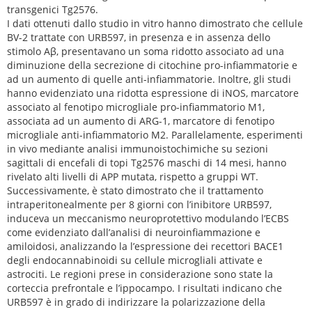
transgenici Tg2576.
I dati ottenuti dallo studio in vitro hanno dimostrato che cellule
BV-2 trattate con URB597, in presenza e in assenza dello
stimolo Aβ, presentavano un soma ridotto associato ad una
diminuzione della secrezione di citochine pro-infiammatorie e
ad un aumento di quelle anti-infiammatorie. Inoltre, gli studi
hanno evidenziato una ridotta espressione di iNOS, marcatore
associato al fenotipo microgliale pro-infiammatorio M1,
associata ad un aumento di ARG-1, marcatore di fenotipo
microgliale anti-infiammatorio M2. Parallelamente, esperimenti
in vivo mediante analisi immunoistochimiche su sezioni
sagittali di encefali di topi Tg2576 maschi di 14 mesi, hanno
rivelato alti livelli di APP mutata, rispetto a gruppi WT.
Successivamente, è stato dimostrato che il trattamento
intraperitonealmente per 8 giorni con l’inibitore URB597,
induceva un meccanismo neuroprotettivo modulando l’ECBS
come evidenziato dall’analisi di neuroinfiammazione e
amiloidosi, analizzando la l’espressione dei recettori BACE1
degli endocannabinoidi su cellule microgliali attivate e
astrociti. Le regioni prese in considerazione sono state la
corteccia prefrontale e l’ippocampo. I risultati indicano che
URB597 è in grado di indirizzare la polarizzazione della