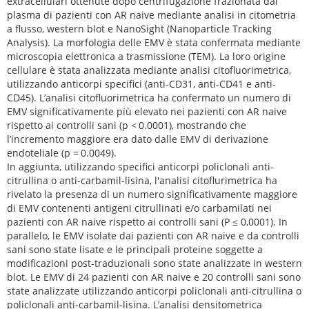
extracellulari ottenute dopo centrifugazione frazionata dal
plasma di pazienti con AR naive mediante analisi in citometria
a flusso, western blot e NanoSight (Nanoparticle Tracking
Analysis). La morfologia delle EMV è stata confermata mediante
microscopia elettronica a trasmissione (TEM). La loro origine
cellulare è stata analizzata mediante analisi citofluorimetrica,
utilizzando anticorpi specifici (anti-CD31, anti-CD41 e anti-
CD45). L’analisi citofluorimetrica ha confermato un numero di
EMV significativamente più elevato nei pazienti con AR naive
rispetto ai controlli sani (p < 0.0001), mostrando che
l’incremento maggiore era dato dalle EMV di derivazione
endoteliale (p = 0.0049).
In aggiunta, utilizzando specifici anticorpi policlonali anti-
citrullina o anti-carbamil-lisina, l'analisi citoflurimetrica ha
rivelato la presenza di un numero significativamente maggiore
di EMV contenenti antigeni citrullinati e/o carbamilati nei
pazienti con AR naive rispetto ai controlli sani (P ≤ 0,0001). In
parallelo, le EMV isolate dai pazienti con AR naive e da controlli
sani sono state lisate e le principali proteine soggette a
modificazioni post-traduzionali sono state analizzate in western
blot. Le EMV di 24 pazienti con AR naive e 20 controlli sani sono
state analizzate utilizzando anticorpi policlonali anti-citrullina o
policlonali anti-carbamil-lisina. L’analisi densitometrica