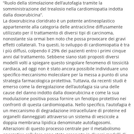
“Ruolo della stimolazione dell’autofagia tramite la
somministrazione del trealosio nella cardiomiopatia indotta
dalla doxorubicina”.
La doxorubicina cloridrato è un potente antineoplastico
appartenente alla categoria delle antracicline diffusamente
utilizzato per il trattamento di diversi tipi di carcinoma,
nonostante sia ormai ben noto che possa provocare dei gravi
effetti collaterali. Tra questi, lo sviluppo di cardiomiopatia è tra
i più diffusi, colpendo il 29% dei pazienti entro i primi cinque
anni dal trattamento. Sebbene siano stati proposti diversi
modelli volti a spiegare questo singolare fenomeno di tossicità
cardiaca, ad oggi non è stato ancora possibile individuare uno
specifico meccanismo molecolare per la messa a punto di una
strategia farmacologica protettiva. Tuttavia, da recenti studi è
emerso come la deregolazione dell’autofagia sia una delle
cause del danno indotto dalla doxorubicina e come la sua
modulazione positiva possa fornire un fenotipo protettivo nei
confronti di questa cardiomiopatia. Nello specifico, l'autofagia è
un meccanismo di degradazione intracellulare di proteine ed
organelli danneggiati attraverso un sistema di vescicole a
doppia membrana lipidica denominate autofagosomi.
Alterazioni di questo processo centrale per il metabolismo