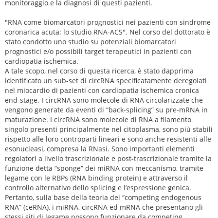
monitoraggio e la diagnosi di questi pazienti.
"RNA come biomarcatori prognostici nei pazienti con sindrome
coronarica acuta: lo studio RNA-ACS". Nel corso del dottorato è
stato condotto uno studio su potenziali biomarcatori
prognostici e/o possibili target terapeutici in pazienti con
cardiopatia ischemica.
A tale scopo, nel corso di questa ricerca, è stato dapprima
identificato un sub-set di circRNA specificatamente deregolati
nel miocardio di pazienti con cardiopatia ischemica cronica
end-stage. I circRNA sono molecole di RNA circolarizzate che
vengono generate da eventi di “back-splicing” su pre-mRNA in
maturazione. I circRNA sono molecole di RNA a filamento
singolo presenti principalmente nel citoplasma, sono più stabili
rispetto alle loro controparti lineari e sono anche resistenti alle
esonucleasi, compresa la RNasi. Sono importanti elementi
regolatori a livello trascrizionale e post-trascrizionale tramite la
funzione detta “sponge” dei miRNA con meccanismo, tramite
legame con le RBPs (RNA binding protein) e attraverso il
controllo alternativo dello splicing e l’espressione genica.
Pertanto, sulla base della teoria dei “competing endogenous
RNA” (ceRNA), i miRNA, circRNA ed mRNA che presentano gli
stessi siti di legame possono funzionare da competing