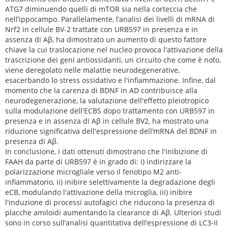
ATG7 diminuendo quelli di mTOR sia nella corteccia che
nell’ippocampo. Parallelamente, l’analisi dei livelli di mRNA di
Nrf2 in cellule BV-2 trattate con URB597 in presenza e in
assenza di Aβ, ha dimostrato un aumento di questo fattore
chiave la cui traslocazione nel nucleo provoca l'attivazione della
trascrizione dei geni antiossidanti, un circuito che come è noto,
viene deregolato nelle malattie neurodegenerative,
esacerbando lo stress ossidativo e l'infiammazione. Infine, dal
momento che la carenza di BDNF in AD contribuisce alla
neurodegenerazione, la valutazione dell'effetto pleiotropico
sulla modulazione dell'ECBS dopo trattamento con URB597 in
presenza e in assenza di Aβ in cellule BV2, ha mostrato una
riduzione significativa dell'espressione dell’mRNA del BDNF in
presenza di Aβ.
In conclusione, i dati ottenuti dimostrano che l'inibizione di
FAAH da parte di URB597 è in grado di: i) indirizzare la
polarizzazione microgliale verso il fenotipo M2 anti-
infiammatorio, ii) inibire selettivamente la degradazione degli
eCB, modulando l'attivazione della microglia, iii) inibire
l'induzione di processi autofagici che riducono la presenza di
placche amiloidi aumentando la clearance di Aβ. Ulteriori studi
sono in corso sull’analisi quantitativa dell’espressione di LC3-II