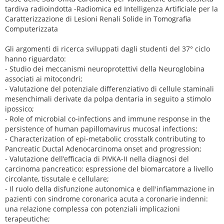
tardiva radioindotta -Radiomica ed Intelligenza Artificiale per la
Caratterizzazione di Lesioni Renali Solide in Tomografia
Computerizzata
Gli argomenti di ricerca sviluppati dagli studenti del 37° ciclo
hanno riguardato:
- Studio dei meccanismi neuroprotettivi della Neuroglobina
associati ai mitocondri;
- Valutazione del potenziale differenziativo di cellule staminali
mesenchimali derivate da polpa dentaria in seguito a stimolo
ipossico;
- Role of microbial co-infections and immune response in the
persistence of human papillomavirus mucosal infections;
- Characterization of epi-metabolic crosstalk contributing to
Pancreatic Ductal Adenocarcinoma onset and progression;
- Valutazione dell’efficacia di PIVKA-II nella diagnosi del
carcinoma pancreatico: espressione del biomarcatore a livello
circolante, tissutale e cellulare;
- Il ruolo della disfunzione autonomica e dell'infiammazione in
pazienti con sindrome coronarica acuta a coronarie indenni:
una relazione complessa con potenziali implicazioni
terapeutiche;