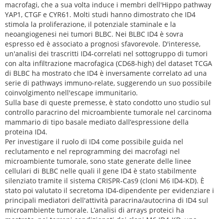
macrofagi, che a sua volta induce i membri dell'Hippo pathway
YAP1, CTGF e CYR61. Molti studi hanno dimostrato che ID4
stimola la proliferazione, il potenziale staminale e la
neoangiogenesi nei tumori BLBC. Nei BLBC ID4 è sovra
espresso ed è associato a prognosi sfavorevole. D'interesse,
un'analisi dei trascritti ID4-correlati nel sottogruppo di tumori
con alta infiltrazione macrofagica (CD68-high) del dataset TCGA
di BLBC ha mostrato che ID4 è inversamente correlato ad una
serie di pathways immuno-relate, suggerendo un suo possibile
coinvolgimento nell'escape immunitario.
Sulla base di queste premesse, è stato condotto uno studio sul
controllo paracrino del microambiente tumorale nel carcinoma
mammario di tipo basale mediato dall’espressione della
proteina ID4.
Per investigare il ruolo di ID4 come possibile guida nel
reclutamento e nel reprogramming dei macrofagi nel
microambiente tumorale, sono state generate delle linee
cellulari di BLBC nelle quali il gene ID4 è stato stabilmente
silenziato tramite il sistema CRISPR-Cas9 (cloni M6 ID4-KD). È
stato poi valutato il secretoma ID4-dipendente per evidenziare i
principali mediatori dell'attività paracrina/autocrina di ID4 sul
microambiente tumorale. L’analisi di arrays proteici ha