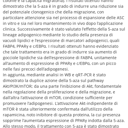
colonie e la capacità migratoria). I risultati ottenuti hanno
dimostrato che la 5-aza è in grado di indurre una riduzione sia
del potenziale clonogenico che della migrazione, con
particolare attenzione sia nel processo di espansione delle ASC
in vitro e sia nel loro mantenimento in vivo dopo l’applicazione
clinica. Successivamente è stato valutato l’effetto della 5-aza sul
lineage adipogenico mediante lo studio della presenza di
vacuoli lipidici e l’espressione di marcatori adipogenici, quali
FABP4, PPARγ e c/EBPα. I risultati ottenuti hanno evidenziato
che tale trattamento era in grado di indurre sia aumento di
gocciole lipidiche sia dell’espressione di FABP4, unitamente
all’aumento di espressione di PPARγ e c/EBPα, con un picco
nelle fasi precoci dell’adipogenesi.
In aggiunta, mediante analisi in WB e qRT-PCR è stato
dimostrato la duplice azione della 5-aza sul pathway
Akt/PI3K/mTOR; da una parte l’inibizione di Akt, fondamentale
nella regolazione della proliferazione e della migrazione, e
dall’altra l’attivazione di mTOR, condizione sufficiente per
promuovere l’adipogenesi. L’attivazione Akt-indipendente di
mTOR è stata ulteriormente confermata dall’utilizzo della
rapamicina, noto inibitore di questa proteina, la cui presenza
sopprime l’aumentata espressione di PPARγ indotta dalla 5-aza.
Allo stesso modo, il trattamento con 5-aza è stato dimostrato