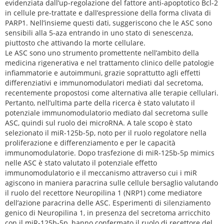
evidenziata dall’up-regolazione del fattore anti-apoptotico Bcl-2
in cellule pre-trattate e dall’espressione della forma clivata di
PARP1. Nell’insieme questi dati, suggeriscono che le ASC sono
sensibili alla 5-aza entrando in uno stato di senescenza,
piuttosto che attivando la morte cellulare.
Le ASC sono uno strumento promettente nell’ambito della
medicina rigenerativa e nel trattamento clinico delle patologie
infiammatorie e autoimmuni, grazie soprattutto agli effetti
differenziativi e immunomodulatori mediati dal secretoma,
recentemente propostosi come alternativa alle terapie cellulari.
Pertanto, nell’ultima parte della ricerca è stato valutato il
potenziale immunomodulatorio mediato dal secretoma sulle
ASC, quindi sul ruolo dei microRNA. A tale scopo è stato
selezionato il miR-125b-5p, noto per il ruolo regolatore nella
proliferazione e differenziamento e per le capacità
immunomodulatorie. Dopo trasfezione di miR-125b-5p mimics
nelle ASC è stato valutato il potenziale effetto
immunomodulatorio e il meccanismo attraverso cui i miR
agiscono in maniera paracrina sulle cellule bersaglio valutando
il ruolo del recettore Neuropilina 1 (NRP1) come mediatore
dell’azione paracrina delle ASC. Esperimenti di silenziamento
genico di Neuropilina 1, in presenza del secretoma arricchito
con il miR-125b-5p, hanno confermato il ruolo di recettore del