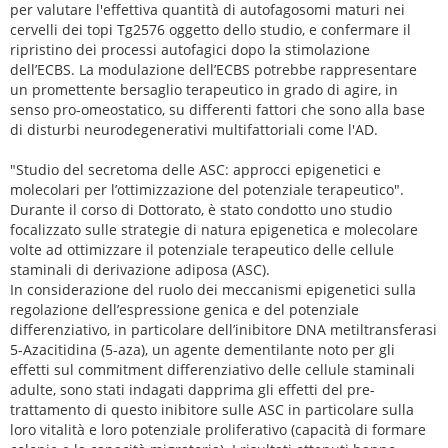
per valutare l'effettiva quantità di autofagosomi maturi nei
cervelli dei topi Tg2576 oggetto dello studio, e confermare il
ripristino dei processi autofagici dopo la stimolazione
dell’ECBS. La modulazione dell’ECBS potrebbe rappresentare
un promettente bersaglio terapeutico in grado di agire, in
senso pro-omeostatico, su differenti fattori che sono alla base
di disturbi neurodegenerativi multifattoriali come l'AD.
"Studio del secretoma delle ASC: approcci epigenetici e
molecolari per l’ottimizzazione del potenziale terapeutico".
Durante il corso di Dottorato, è stato condotto uno studio
focalizzato sulle strategie di natura epigenetica e molecolare
volte ad ottimizzare il potenziale terapeutico delle cellule
staminali di derivazione adiposa (ASC).
In considerazione del ruolo dei meccanismi epigenetici sulla
regolazione dell’espressione genica e del potenziale
differenziativo, in particolare dell’inibitore DNA metiltransferasi
5-Azacitidina (5-aza), un agente dementilante noto per gli
effetti sul commitment differenziativo delle cellule staminali
adulte, sono stati indagati dapprima gli effetti del pre-
trattamento di questo inibitore sulle ASC in particolare sulla
loro vitalità e loro potenziale proliferativo (capacità di formare