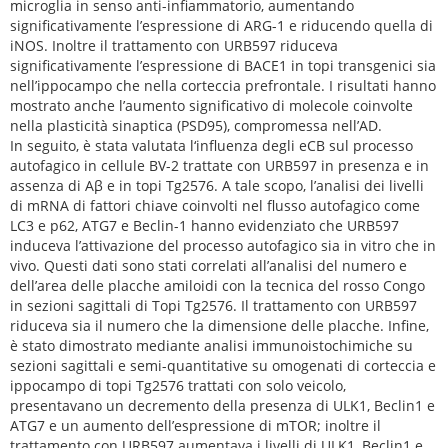
microglia in senso anti-infiammatorio, aumentando
significativamente l’espressione di ARG-1 e riducendo quella di
iNOS. Inoltre il trattamento con URB597 riduceva
significativamente l’espressione di BACE1 in topi transgenici sia
nell’ippocampo che nella corteccia prefrontale. I risultati hanno
mostrato anche l’aumento significativo di molecole coinvolte
nella plasticità sinaptica (PSD95), compromessa nell’AD.
In seguito, è stata valutata l‘influenza degli eCB sul processo
autofagico in cellule BV-2 trattate con URB597 in presenza e in
assenza di Aβ e in topi Tg2576. A tale scopo, l’analisi dei livelli
di mRNA di fattori chiave coinvolti nel flusso autofagico come
LC3 e p62, ATG7 e Beclin-1 hanno evidenziato che URB597
induceva l’attivazione del processo autofagico sia in vitro che in
vivo. Questi dati sono stati correlati all’analisi del numero e
dell’area delle placche amiloidi con la tecnica del rosso Congo
in sezioni sagittali di Topi Tg2576. Il trattamento con URB597
riduceva sia il numero che la dimensione delle placche. Infine,
è stato dimostrato mediante analisi immunoistochimiche su
sezioni sagittali e semi-quantitative su omogenati di corteccia e
ippocampo di topi Tg2576 trattati con solo veicolo,
presentavano un decremento della presenza di ULK1, Beclin1 e
ATG7 e un aumento dell’espressione di mTOR; inoltre il
trattamento con URB597 aumentava i livelli di ULK1, Beclin1 e