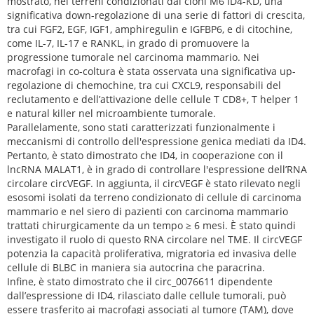
mostrato, nei terreni condizionati dai cloni M6 ID4-KD, una
significativa down-regolazione di una serie di fattori di crescita,
tra cui FGF2, EGF, IGF1, amphiregulin e IGFBP6, e di citochine,
come IL-7, IL-17 e RANKL, in grado di promuovere la
progressione tumorale nel carcinoma mammario. Nei
macrofagi in co-coltura è stata osservata una significativa up-
regolazione di chemochine, tra cui CXCL9, responsabili del
reclutamento e dell’attivazione delle cellule T CD8+, T helper 1
e natural killer nel microambiente tumorale.
Parallelamente, sono stati caratterizzati funzionalmente i
meccanismi di controllo dell'espressione genica mediati da ID4.
Pertanto, è stato dimostrato che ID4, in cooperazione con il
lncRNA MALAT1, è in grado di controllare l'espressione dell’RNA
circolare circVEGF. In aggiunta, il circVEGF è stato rilevato negli
esosomi isolati da terreno condizionato di cellule di carcinoma
mammario e nel siero di pazienti con carcinoma mammario
trattati chirurgicamente da un tempo ≥ 6 mesi. È stato quindi
investigato il ruolo di questo RNA circolare nel TME. Il circVEGF
potenzia la capacità proliferativa, migratoria ed invasiva delle
cellule di BLBC in maniera sia autocrina che paracrina.
Infine, è stato dimostrato che il circ_0076611 dipendente
dall’espressione di ID4, rilasciato dalle cellule tumorali, può
essere trasferito ai macrofagi associati al tumore (TAM), dove