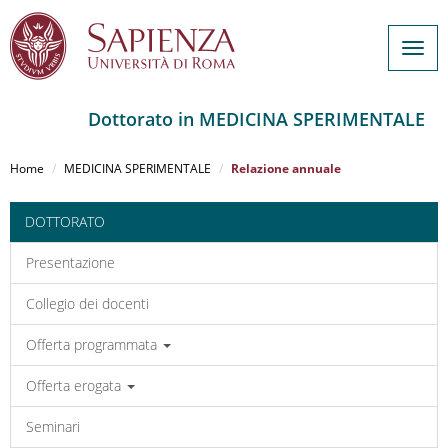
Togg
navig
Dottorato in MEDICINA SPERIMENTALE
Salta
al
Home
MEDICINA SPERIMENTALE
Relazione annuale
contenuto
principale
DOTTORATO
Presentazione
Collegio dei docenti
Offerta programmata
Offerta erogata
Seminari