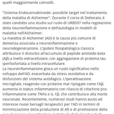
quelli maggiormente coinvolti.
"Sistema Endocannabinoide: possibile target nel trattamento
della malattia di Alzheimer". Durante il corso di Dottorato, è
stato condotto uno studio sul ruolo di URB597 nella regolazione
della neuroinfiammazione e dell’autofagia in modelli di
malattia nell’Alzheimer.
La malattia di Alzheimer (AD) è la causa più comune di
demenza associata a neuroinfiammazione e
neurodegenerazione. L'ipotesi fisiopatologica classica
attribuisce il disturbo all'accumulo di peptide amiloide-beta
(Aβ) a livello extracellulare, con aggregazione di proteina tau
iperfosforilata a livello intracellulare.
La neuroinfiammazione gioca un ruolo significativo nello
sviluppo dell’AD, esacerbata da stress ossidativo e da
disfunzioni del sistema autofagico. L'iperattivazione
microgliale, reagendo con proteine mal ripiegate come l'Aβ,
aumenta lo status infiammatorio con rilascio di citochine pro-
infiammatorie come TNFα e IL-1β, che contribuisce alla morte
neuronale. Recentemente, numerosi studi hanno avuto ad
interesse nuovi bersagli terapeutici per l'AD in termini di
minimizzazione della produzione di Aß e di promozione della