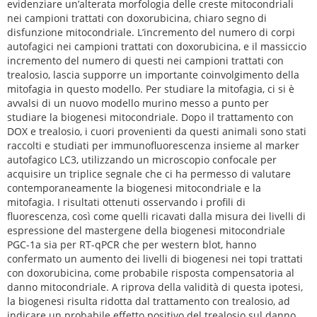
evidenziare un’alterata morfologia delle creste mitocondriali
nei campioni trattati con doxorubicina, chiaro segno di
disfunzione mitocondriale. L’incremento del numero di corpi
autofagici nei campioni trattati con doxorubicina, e il massiccio
incremento del numero di questi nei campioni trattati con
trealosio, lascia supporre un importante coinvolgimento della
mitofagia in questo modello. Per studiare la mitofagia, ci si è
avvalsi di un nuovo modello murino messo a punto per
studiare la biogenesi mitocondriale. Dopo il trattamento con
DOX e trealosio, i cuori provenienti da questi animali sono stati
raccolti e studiati per immunofluorescenza insieme al marker
autofagico LC3, utilizzando un microscopio confocale per
acquisire un triplice segnale che ci ha permesso di valutare
contemporaneamente la biogenesi mitocondriale e la
mitofagia. I risultati ottenuti osservando i profili di
fluorescenza, così come quelli ricavati dalla misura dei livelli di
espressione del mastergene della biogenesi mitocondriale
PGC-1a sia per RT-qPCR che per western blot, hanno
confermato un aumento dei livelli di biogenesi nei topi trattati
con doxorubicina, come probabile risposta compensatoria al
danno mitocondriale. A riprova della validità di questa ipotesi,
la biogenesi risulta ridotta dal trattamento con trealosio, ad
indicare un probabile effetto positivo del trealosio sul danno