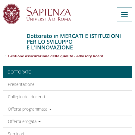
Togg
navig
Dottorato in MERCATI E ISTITUZIONI
PER LO SVILUPPO
Salta
E L'INNOVAZIONE
al
Home
MERCATI E ISTITUZIONI PER LO SVILUPPO E L'INNOVAZIONE
contenuto
Gestione assicurazione della qualità - Advisory board
principale
DOTTORATO
Presentazione
Collegio dei docenti
Offerta programmata
Offerta erogata
Seminari