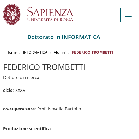
Togg
navig
Dottorato in INFORMATICA
Salta
al
Home
INFORMATICA
Alumni
FEDERICO TROMBETTI
contenuto
principale
FEDERICO TROMBETTI
Dottore di ricerca
ciclo
: XXXV
co-supervisore
: Prof. Novella Bartolini
Produzione scientifica