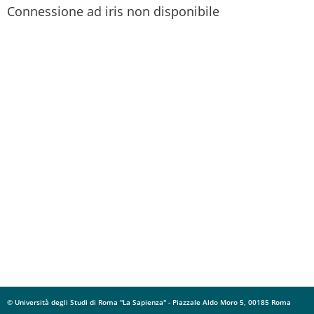
Connessione ad iris non disponibile
© Università degli Studi di Roma "La Sapienza" - Piazzale Aldo Moro 5, 00185 Roma