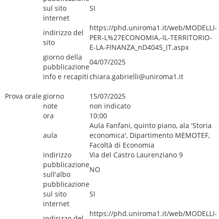
sul sito
SI
internet
https://phd.uniroma1.it/web/MODELLI-
indirizzo del
PER-L%27ECONOMIA,-IL-TERRITORIO-
sito
E-LA-FINANZA_nD4045_IT.aspx
giorno della
04/07/2025
pubblicazione
info e recapiti
chiara.gabrielli@uniroma1.it
Prova orale
giorno
15/07/2025
note
non indicato
ora
10:00
Aula Fanfani, quinto piano, ala 'Storia
aula
economica', Dipartimento MEMOTEF,
Facoltà di Economia
indirizzo
Via del Castro Laurenziano 9
pubblicazione
NO
sull'albo
pubblicazione
sul sito
SI
internet
https://phd.uniroma1.it/web/MODELLI-
indirizzo del