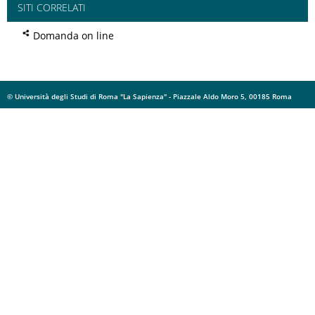
SITI CORRELATI
Domanda on line
© Università degli Studi di Roma "La Sapienza" - Piazzale Aldo Moro 5, 00185 Roma