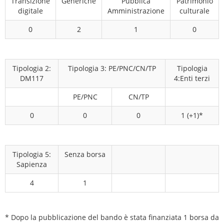
Transizione
Generiche
Pubblica
Patrimonio
digitale
Amministrazione
culturale
0
2
1
0
Tipologia 2:
Tipologia 3: PE/PNC/CN/TP
Tipologia
DM117
4:Enti terzi
PE/PNC
CN/TP
0
0
0
1 (+1)*
Tipologia 5:
Senza borsa
Sapienza
4
1
* Dopo la pubblicazione del bando è stata finanziata 1 borsa da