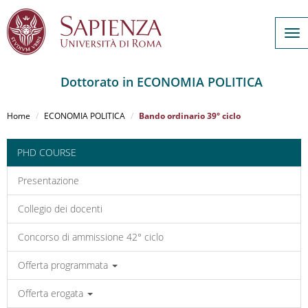
Tog
nav
Dottorato in ECONOMIA POLITICA
Salta
al
Home
ECONOMIA POLITICA
Bando ordinario 39° ciclo
contenuto
principale
PHD COURSE
Presentazione
Collegio dei docenti
Concorso di ammissione 42° ciclo
Offerta programmata
Offerta erogata