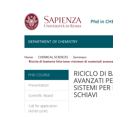
Phd in CH
DEPARTMENT OF CHEMISTRY
Salta
al
Home
CHEMICAL SCIENCES
Seminars
contenuto
Riciclo di batterie litio-ione: risintesi di materiali avan
principale
RICICLO DI B
PHD COURSE
AVANZATI PE
Presentation
SISTEMI PER
SCHIAVI
Scientific Board
Call for application
(42nd cycle)