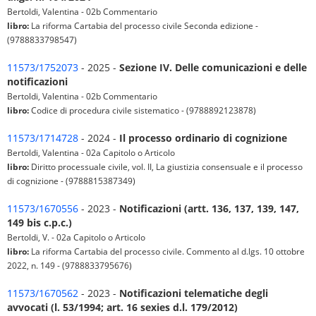
Bertoldi, Valentina - 02b Commentario
libro:
La riforma Cartabia del processo civile Seconda edizione -
(9788833798547)
11573/1752073
- 2025 -
Sezione IV. Delle comunicazioni e delle
notificazioni
Bertoldi, Valentina - 02b Commentario
libro:
Codice di procedura civile sistematico - (9788892123878)
11573/1714728
- 2024 -
Il processo ordinario di cognizione
Bertoldi, Valentina - 02a Capitolo o Articolo
libro:
Diritto processuale civile, vol. II, La giustizia consensuale e il processo
di cognizione - (9788815387349)
11573/1670556
- 2023 -
Notificazioni (artt. 136, 137, 139, 147,
149 bis c.p.c.)
Bertoldi, V. - 02a Capitolo o Articolo
libro:
La riforma Cartabia del processo civile. Commento al d.lgs. 10 ottobre
2022, n. 149 - (9788833795676)
11573/1670562
- 2023 -
Notificazioni telematiche degli
avvocati (l. 53/1994; art. 16 sexies d.l. 179/2012)