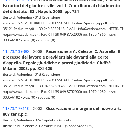
istruttori del giudice civile, vol. I, Contributo al chiarimento
del dibattito, ESI, Napoli, 2008, pp. 734
Bertoldi, Valentina - 01d Recensione
rivista:
RIVISTA DI DIRITTO PROCESSUALE (Cedam Spa:via Jappelli 5-6, I
35121 Padua Italy:011 39 049 8239148, EMAIL: info@cedam.com, INTERNET:
http://www.cedam.com, Fax: 011 39 049 8752900) pp. 1359-1360 - issn:
0035-6182 - wos: (0) - scopus: (0)
11573/139882
- 2008 -
Recensione a A. Celeste, C. Asprella, Il
processo del lavoro e previdenziale davanti alla Corte
d’appello. Regole giuridiche e prassi giudiziarie, Giuffrè,
Milano, 2008, pp. XXI-625,
Bertoldi, Valentina - 01d Recensione
rivista:
RIVISTA DI DIRITTO PROCESSUALE (Cedam Spa:via Jappelli 5-6, I
35121 Padua Italy:011 39 049 8239148, EMAIL: info@cedam.com, INTERNET:
http://www.cedam.com, Fax: 011 39 049 8752900) pp. 1079-1080 - issn:
0035-6182 - wos: (0) - scopus: (0)
11573/176110
- 2008 -
Osservazioni a margine del nuovo art.
808 ter c.p.c.
Bertoldi, Valentina - 02a Capitolo o Articolo
libro:
Studi in onore di Carmine Punzi - (9788834883129)