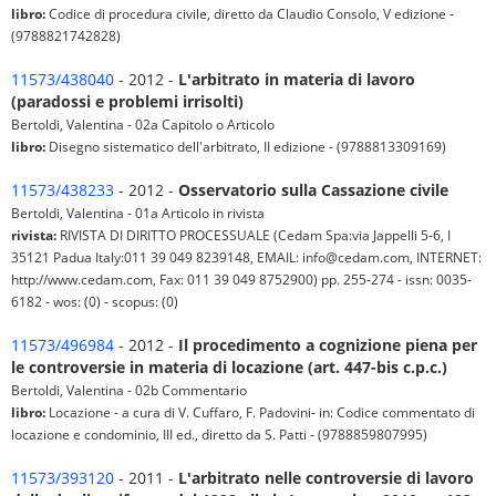
libro:
Codice di procedura civile, diretto da Claudio Consolo, V edizione -
(9788821742828)
11573/438040
- 2012 -
L'arbitrato in materia di lavoro
(paradossi e problemi irrisolti)
Bertoldi, Valentina - 02a Capitolo o Articolo
libro:
Disegno sistematico dell'arbitrato, II edizione - (9788813309169)
11573/438233
- 2012 -
Osservatorio sulla Cassazione civile
Bertoldi, Valentina - 01a Articolo in rivista
rivista:
RIVISTA DI DIRITTO PROCESSUALE (Cedam Spa:via Jappelli 5-6, I
35121 Padua Italy:011 39 049 8239148, EMAIL: info@cedam.com, INTERNET:
http://www.cedam.com, Fax: 011 39 049 8752900) pp. 255-274 - issn: 0035-
6182 - wos: (0) - scopus: (0)
11573/496984
- 2012 -
Il procedimento a cognizione piena per
le controversie in materia di locazione (art. 447-bis c.p.c.)
Bertoldi, Valentina - 02b Commentario
libro:
Locazione - a cura di V. Cuffaro, F. Padovini- in: Codice commentato di
locazione e condominio, III ed., diretto da S. Patti - (9788859807995)
11573/393120
- 2011 -
L'arbitrato nelle controversie di lavoro