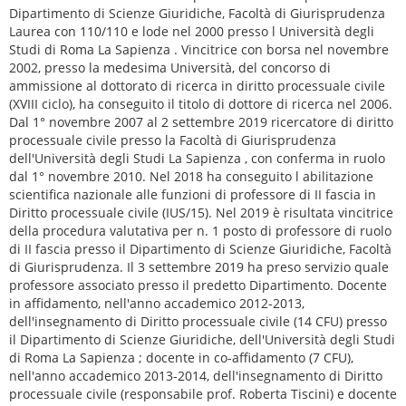
Dipartimento di Scienze Giuridiche, Facoltà di Giurisprudenza
Laurea con 110/110 e lode nel 2000 presso l Università degli
Studi di Roma La Sapienza . Vincitrice con borsa nel novembre
2002, presso la medesima Università, del concorso di
ammissione al dottorato di ricerca in diritto processuale civile
(XVIII ciclo), ha conseguito il titolo di dottore di ricerca nel 2006.
Dal 1° novembre 2007 al 2 settembre 2019 ricercatore di diritto
processuale civile presso la Facoltà di Giurisprudenza
dell'Università degli Studi La Sapienza , con conferma in ruolo
dal 1° novembre 2010. Nel 2018 ha conseguito l abilitazione
scientifica nazionale alle funzioni di professore di II fascia in
Diritto processuale civile (IUS/15). Nel 2019 è risultata vincitrice
della procedura valutativa per n. 1 posto di professore di ruolo
di II fascia presso il Dipartimento di Scienze Giuridiche, Facoltà
di Giurisprudenza. Il 3 settembre 2019 ha preso servizio quale
professore associato presso il predetto Dipartimento. Docente
in affidamento, nell'anno accademico 2012-2013,
dell'insegnamento di Diritto processuale civile (14 CFU) presso
il Dipartimento di Scienze Giuridiche, dell'Università degli Studi
di Roma La Sapienza ; docente in co-affidamento (7 CFU),
nell'anno accademico 2013-2014, dell'insegnamento di Diritto
processuale civile (responsabile prof. Roberta Tiscini) e docente