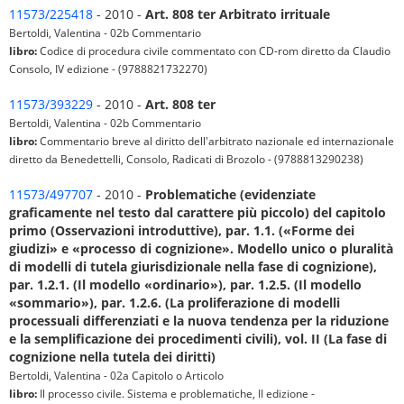
11573/225418
- 2010 -
Art. 808 ter Arbitrato irrituale
Bertoldi, Valentina - 02b Commentario
libro:
Codice di procedura civile commentato con CD-rom diretto da Claudio
Consolo, IV edizione - (9788821732270)
11573/393229
- 2010 -
Art. 808 ter
Bertoldi, Valentina - 02b Commentario
libro:
Commentario breve al diritto dell'arbitrato nazionale ed internazionale
diretto da Benedettelli, Consolo, Radicati di Brozolo - (9788813290238)
11573/497707
- 2010 -
Problematiche (evidenziate
graficamente nel testo dal carattere più piccolo) del capitolo
primo (Osservazioni introduttive), par. 1.1. («Forme dei
giudizi» e «processo di cognizione». Modello unico o pluralità
di modelli di tutela giurisdizionale nella fase di cognizione),
par. 1.2.1. (Il modello «ordinario»), par. 1.2.5. (Il modello
«sommario»), par. 1.2.6. (La proliferazione di modelli
processuali differenziati e la nuova tendenza per la riduzione
e la semplificazione dei procedimenti civili), vol. II (La fase di
cognizione nella tutela dei diritti)
Bertoldi, Valentina - 02a Capitolo o Articolo
libro:
Il processo civile. Sistema e problematiche, II edizione -