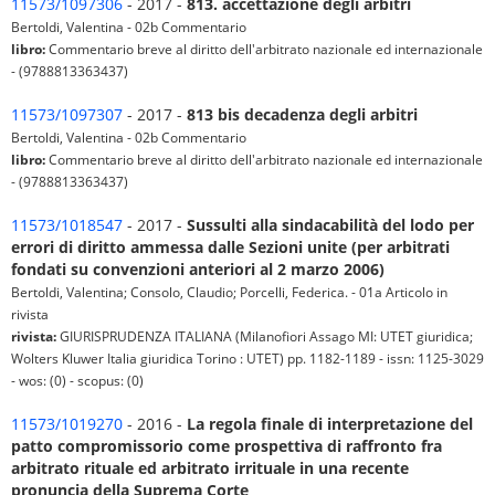
11573/1097306
- 2017 -
813. accettazione degli arbitri
Bertoldi, Valentina - 02b Commentario
libro:
Commentario breve al diritto dell'arbitrato nazionale ed internazionale
- (9788813363437)
11573/1097307
- 2017 -
813 bis decadenza degli arbitri
Bertoldi, Valentina - 02b Commentario
libro:
Commentario breve al diritto dell'arbitrato nazionale ed internazionale
- (9788813363437)
11573/1018547
- 2017 -
Sussulti alla sindacabilità del lodo per
errori di diritto ammessa dalle Sezioni unite (per arbitrati
fondati su convenzioni anteriori al 2 marzo 2006)
Bertoldi, Valentina; Consolo, Claudio; Porcelli, Federica. - 01a Articolo in
rivista
rivista:
GIURISPRUDENZA ITALIANA (Milanofiori Assago MI: UTET giuridica;
Wolters Kluwer Italia giuridica Torino : UTET) pp. 1182-1189 - issn: 1125-3029
- wos: (0) - scopus: (0)
11573/1019270
- 2016 -
La regola finale di interpretazione del
patto compromissorio come prospettiva di raffronto fra
arbitrato rituale ed arbitrato irrituale in una recente
pronuncia della Suprema Corte