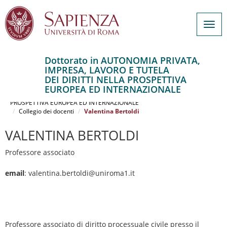
Togg
navig
Dottorato in AUTONOMIA PRIVATA,
IMPRESA, LAVORO E TUTELA
Salta
DEI DIRITTI NELLA PROSPETTIVA
al
Home
EUROPEA ED INTERNAZIONALE
contenuto
AUTONOMIA PRIVATA, IMPRESA, LAVORO E TUTELA DEI DIRITTI NELLA
PROSPETTIVA EUROPEA ED INTERNAZIONALE
principale
Collegio dei docenti
Valentina Bertoldi
VALENTINA BERTOLDI
Professore associato
email
: valentina.bertoldi@uniroma1.it
Professore associato di diritto processuale civile presso il