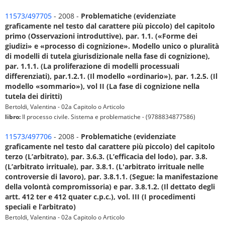
11573/497705
- 2008 -
Problematiche (evidenziate
graficamente nel testo dal carattere più piccolo) del capitolo
primo (Osservazioni introduttive), par. 1.1. («Forme dei
giudizi» e «processo di cognizione». Modello unico o pluralità
di modelli di tutela giurisdizionale nella fase di cognizione),
par. 1.1.1. (La proliferazione di modelli processuali
differenziati), par.1.2.1. (Il modello «ordinario»), par. 1.2.5. (Il
modello «sommario»), vol II (La fase di cognizione nella
tutela dei diritti)
Bertoldi, Valentina - 02a Capitolo o Articolo
libro:
Il processo civile. Sistema e problematiche - (9788834877586)
11573/497706
- 2008 -
Problematiche (evidenziate
graficamente nel testo dal carattere più piccolo) del capitolo
terzo (L’arbitrato), par. 3.6.3. (L’efficacia del lodo), par. 3.8.
(L’arbitrato irrituale), par. 3.8.1. (L'arbitrato irrituale nelle
controversie di lavoro), par. 3.8.1.1. (Segue: la manifestazione
della volontà compromissoria) e par. 3.8.1.2. (Il dettato degli
artt. 412 ter e 412 quater c.p.c.), vol. III (I procedimenti
speciali e l’arbitrato)
Bertoldi, Valentina - 02a Capitolo o Articolo