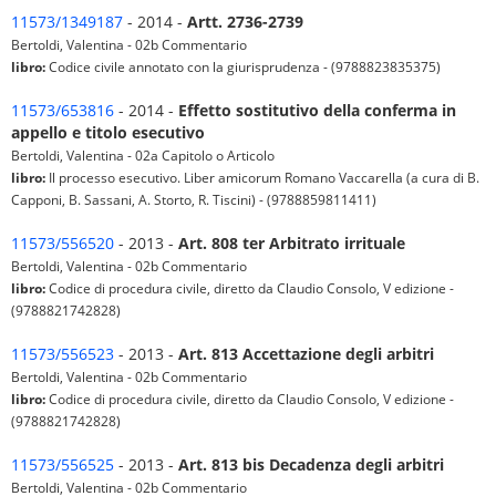
11573/1349187
- 2014 -
Artt. 2736-2739
Bertoldi, Valentina - 02b Commentario
libro:
Codice civile annotato con la giurisprudenza - (9788823835375)
11573/653816
- 2014 -
Effetto sostitutivo della conferma in
appello e titolo esecutivo
Bertoldi, Valentina - 02a Capitolo o Articolo
libro:
Il processo esecutivo. Liber amicorum Romano Vaccarella (a cura di B.
Capponi, B. Sassani, A. Storto, R. Tiscini) - (9788859811411)
11573/556520
- 2013 -
Art. 808 ter Arbitrato irrituale
Bertoldi, Valentina - 02b Commentario
libro:
Codice di procedura civile, diretto da Claudio Consolo, V edizione -
(9788821742828)
11573/556523
- 2013 -
Art. 813 Accettazione degli arbitri
Bertoldi, Valentina - 02b Commentario
libro:
Codice di procedura civile, diretto da Claudio Consolo, V edizione -
(9788821742828)
11573/556525
- 2013 -
Art. 813 bis Decadenza degli arbitri
Bertoldi, Valentina - 02b Commentario