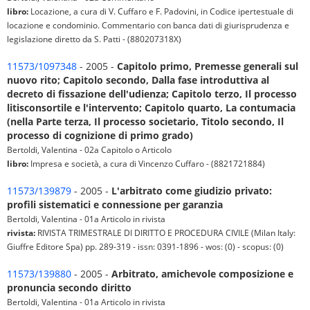
libro:
Locazione, a cura di V. Cuffaro e F. Padovini, in Codice ipertestuale di
locazione e condominio. Commentario con banca dati di giurisprudenza e
legislazione diretto da S. Patti - (880207318X)
11573/1097348
- 2005 -
Capitolo primo, Premesse generali sul
nuovo rito; Capitolo secondo, Dalla fase introduttiva al
decreto di fissazione dell'udienza; Capitolo terzo, Il processo
litisconsortile e l'intervento; Capitolo quarto, La contumacia
(nella Parte terza, Il processo societario, Titolo secondo, Il
processo di cognizione di primo grado)
Bertoldi, Valentina - 02a Capitolo o Articolo
libro:
Impresa e società, a cura di Vincenzo Cuffaro - (8821721884)
11573/139879
- 2005 -
L'arbitrato come giudizio privato:
profili sistematici e connessione per garanzia
Bertoldi, Valentina - 01a Articolo in rivista
rivista:
RIVISTA TRIMESTRALE DI DIRITTO E PROCEDURA CIVILE (Milan Italy:
Giuffre Editore Spa) pp. 289-319 - issn: 0391-1896 - wos: (0) - scopus: (0)
11573/139880
- 2005 -
Arbitrato, amichevole composizione e
pronuncia secondo diritto
Bertoldi, Valentina - 01a Articolo in rivista