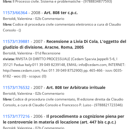
libro:
Il Processo civile. Sistema e problematiche - (9788834877593)
11573/66364
- 2008 -
Art. 808 ter c.p.c.
Bertoldi, Valentina - 02b Commentario
libro:
Codice di procedura civile commentato elettronico a cura di Claudio
Consolo - ()
11573/139881
- 2007 -
Recensione a Livia Di Cola, L'oggetto del
giudizio di divisione, Aracne, Roma, 2005
Bertoldi, Valentina - 01d Recensione
rivista:
RIVISTA DI DIRITTO PROCESSUALE (Cedam Spa:via Jappelli 5-6, I
35121 Padua Italy:011 39 049 8239148, EMAIL: info@cedam.com, INTERNET:
http://www.cedam.com, Fax: 011 39 049 8752900) pp. 465-466 - issn: 0035-
6182 - wos: (0) - scopus: (0)
11573/176532
- 2007 -
Art. 808 ter Arbitrato irrituale
Bertoldi, Valentina - 02b Commentario
libro:
Codice di procedura civile commentato, III edizione diretta da Claudio
Consolo, a cura di Claudio Consolo e Francesco P. Luiso - (9788821723346)
11573/177216
- 2006 -
Il procedimento a cognizione piena per
le controversie in materia di locazione (art. 447 bis c.p.c.)
Bertoldi, Valentina - 02b Commentario