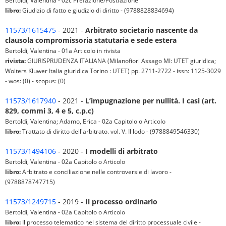
Bertoldi, Valentina - 02c Prefazione/Postfazione
libro:
Giudizio di fatto e giudizio di diritto - (9788828834694)
11573/1615475
- 2021 -
Arbitrato societario nascente da
clausola compromissoria statutaria e sede estera
Bertoldi, Valentina - 01a Articolo in rivista
rivista:
GIURISPRUDENZA ITALIANA (Milanofiori Assago MI: UTET giuridica;
Wolters Kluwer Italia giuridica Torino : UTET) pp. 2711-2722 - issn: 1125-3029
- wos: (0) - scopus: (0)
11573/1617940
- 2021 -
L’impugnazione per nullità. I casi (art.
829, commi 3, 4 e 5, c.p.c)
Bertoldi, Valentina; Adamo, Erica - 02a Capitolo o Articolo
libro:
Trattato di diritto dell'arbitrato. vol. V. Il lodo - (9788849546330)
11573/1494106
- 2020 -
I modelli di arbitrato
Bertoldi, Valentina - 02a Capitolo o Articolo
libro:
Arbitrato e conciliazione nelle controversie di lavoro -
(9788878747715)
11573/1249715
- 2019 -
Il processo ordinario
Bertoldi, Valentina - 02a Capitolo o Articolo
libro:
Il processo telematico nel sistema del diritto processuale civile -