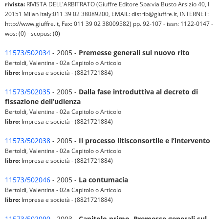
rivista:
RIVISTA DELL'ARBITRATO (Giuffre Editore Spa:via Busto Arsizio 40, I
20151 Milan Italy:011 39 02 38089200, EMAIL: distrib@giuffre.it, INTERNET:
http://www.giuffre.it, Fax: 011 39 02 38009582) pp. 92-107 - issn: 1122-0147 -
wos: (0) - scopus: (0)
11573/502034
- 2005 -
Premesse generali sul nuovo rito
Bertoldi, Valentina - 02a Capitolo o Articolo
libro:
Impresa e società - (8821721884)
11573/502035
- 2005 -
Dalla fase introduttiva al decreto di
fissazione dell’udienza
Bertoldi, Valentina - 02a Capitolo o Articolo
libro:
Impresa e società - (8821721884)
11573/502038
- 2005 -
Il processo litisconsortile e l’intervento
Bertoldi, Valentina - 02a Capitolo o Articolo
libro:
Impresa e società - (8821721884)
11573/502046
- 2005 -
La contumacia
Bertoldi, Valentina - 02a Capitolo o Articolo
libro:
Impresa e società - (8821721884)
11573/502090
- 2003 -
Capitolo primo, Premesse generali sul