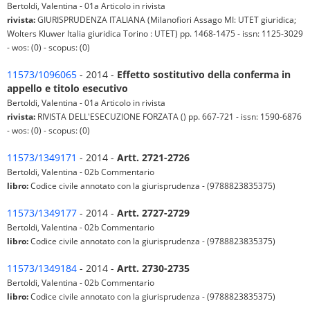
Bertoldi, Valentina - 01a Articolo in rivista
rivista:
GIURISPRUDENZA ITALIANA (Milanofiori Assago MI: UTET giuridica;
Wolters Kluwer Italia giuridica Torino : UTET) pp. 1468-1475 - issn: 1125-3029
- wos: (0) - scopus: (0)
11573/1096065
- 2014 -
Effetto sostitutivo della conferma in
appello e titolo esecutivo
Bertoldi, Valentina - 01a Articolo in rivista
rivista:
RIVISTA DELL'ESECUZIONE FORZATA () pp. 667-721 - issn: 1590-6876
- wos: (0) - scopus: (0)
11573/1349171
- 2014 -
Artt. 2721-2726
Bertoldi, Valentina - 02b Commentario
libro:
Codice civile annotato con la giurisprudenza - (9788823835375)
11573/1349177
- 2014 -
Artt. 2727-2729
Bertoldi, Valentina - 02b Commentario
libro:
Codice civile annotato con la giurisprudenza - (9788823835375)
11573/1349184
- 2014 -
Artt. 2730-2735
Bertoldi, Valentina - 02b Commentario
libro:
Codice civile annotato con la giurisprudenza - (9788823835375)