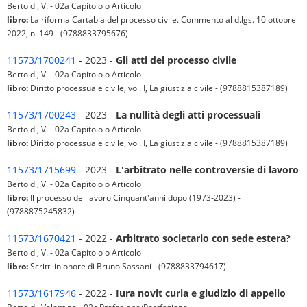
Bertoldi, V. - 02a Capitolo o Articolo
libro:
La riforma Cartabia del processo civile. Commento al d.lgs. 10 ottobre
2022, n. 149 - (9788833795676)
11573/1700241
- 2023 -
Gli atti del processo civile
Bertoldi, V. - 02a Capitolo o Articolo
libro:
Diritto processuale civile, vol. I, La giustizia civile - (9788815387189)
11573/1700243
- 2023 -
La nullità degli atti processuali
Bertoldi, V. - 02a Capitolo o Articolo
libro:
Diritto processuale civile, vol. I, La giustizia civile - (9788815387189)
11573/1715699
- 2023 -
L'arbitrato nelle controversie di lavoro
Bertoldi, V. - 02a Capitolo o Articolo
libro:
Il processo del lavoro Cinquant'anni dopo (1973-2023) -
(9788875245832)
11573/1670421
- 2022 -
Arbitrato societario con sede estera?
Bertoldi, V. - 02a Capitolo o Articolo
libro:
Scritti in onore di Bruno Sassani - (9788833794617)
11573/1617946
- 2022 -
Iura novit curia e giudizio di appello