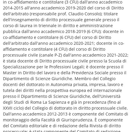
in co-affidamento e contitolare (3 CFU) dall'anno accademico
2014-2015 all'anno accademico 2019-2020 del corso di Diritto
dell'arbitrato (responsabile prof. Claudio Consolo); titolare
dell'insegnamento di diritto processuale generale presso il
corso di laurea in triennale in diritto e amministrazione
pubblica dall'anno accademico 2018-2019 (6 CFU); docente in
co-affidamento e contitolare (6 CFU) del corso di Diritto
dell'arbitrato dall'anno accademico 2020-2021; docente in co-
affidamento e contitolare (4 CFU) del corso di Diritto
processuale civile (canale P-Z) dall'anno accademico 2021-2022;
è stata docente di Diritto processuale civile presso la Scuola di
Specializzazione per le Professioni Legali; è docente presso il
Master in Diritto del lavoro e della Previdenza Sociale presso il
Dipartimento di Scienze Giuridiche. Membro del Collegio
docenti del dottorato in Autonomia privata, impresa, lavoro e
tutela dei diritti nella prospettiva europea ed internazionale
presso il Dipartimento di Scienze Giuridiche, dell'Università
degli Studi di Roma La Sapienza e già in precedenza (fino al
XXVII ciclo) del Collegio di dottorato in diritto processuale civile.
Dall'anno accademico 2012-2013 è componente del Comitato di
monitoraggio della Facoltà di Giurisprudenza. È componente
del Comitato editoriale e di redazione della Rivista di diritto
processuale; è stata componente del Comitato di redazione