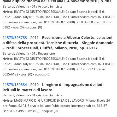
dalla duplice riforma del 1998 alla l. 4 novembre 2010, n. 183
Bertoldi, Valentina - 01a Articolo in rivista
rivista:
RIVISTA DI DIRITTO PROCESSUALE (Cedam Spa:via Jappelli 5-6, I
35121 Padua Italy:011 39 049 8239148, EMAIL: info@cedam.com, INTERNET:
http://www.cedam.com, Fax: 011 39 049 8752900) pp. 834-858 - issn: 0035-
6182 - wos: (0) - scopus: (0)
11573/395783
- 2011 -
Recensione a Alberto Celeste, Le azioni
a difesa della proprietà. Tecniche di tutela – Singole domande
– Profili processuali, Giuffrè, Milano, 2010, pp. XI-337.
Bertoldi, Valentina - 01d Recensione
rivista:
RIVISTA DI DIRITTO PROCESSUALE (Cedam Spa:via Jappelli 5-6, I
35121 Padua Italy:011 39 049 8239148, EMAIL: info@cedam.com, INTERNET:
http://www.cedam.com, Fax: 011 39 049 8752900) pp. 1235-1235 - issn:
0035-6182 - wos: (0) - scopus: (0)
11573/139884
- 2010 -
Il regime di impugnazione dei lodi
irrituali in materia di lavoro
Bertoldi, Valentina - 01a Articolo in rivista
rivista:
MASSIMARIO DI GIURISPRUDENZA DEL LAVORO (Milano: Il sole 24
ore Roma: S.I.P.I.-Servizio Italiano Pubblicazioni International) pp. 365-371 -
issn: 0025-4959 - wos: (0) - scopus: (0)