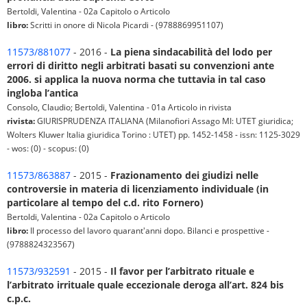
Bertoldi, Valentina - 02a Capitolo o Articolo
libro:
Scritti in onore di Nicola Picardi - (9788869951107)
11573/881077
- 2016 -
La piena sindacabilità del lodo per
errori di diritto negli arbitrati basati su convenzioni ante
2006. si applica la nuova norma che tuttavia in tal caso
ingloba l’antica
Consolo, Claudio; Bertoldi, Valentina - 01a Articolo in rivista
rivista:
GIURISPRUDENZA ITALIANA (Milanofiori Assago MI: UTET giuridica;
Wolters Kluwer Italia giuridica Torino : UTET) pp. 1452-1458 - issn: 1125-3029
- wos: (0) - scopus: (0)
11573/863887
- 2015 -
Frazionamento dei giudizi nelle
controversie in materia di licenziamento individuale (in
particolare al tempo del c.d. rito Fornero)
Bertoldi, Valentina - 02a Capitolo o Articolo
libro:
Il processo del lavoro quarant'anni dopo. Bilanci e prospettive -
(9788824323567)
11573/932591
- 2015 -
Il favor per l’arbitrato rituale e
l’arbitrato irrituale quale eccezionale deroga all’art. 824 bis
c.p.c.