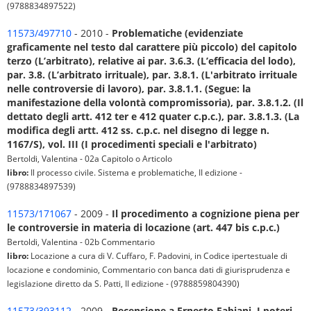
(9788834897522)
11573/497710
- 2010 -
Problematiche (evidenziate
graficamente nel testo dal carattere più piccolo) del capitolo
terzo (L’arbitrato), relative ai par. 3.6.3. (L’efficacia del lodo),
par. 3.8. (L’arbitrato irrituale), par. 3.8.1. (L'arbitrato irrituale
nelle controversie di lavoro), par. 3.8.1.1. (Segue: la
manifestazione della volontà compromissoria), par. 3.8.1.2. (Il
dettato degli artt. 412 ter e 412 quater c.p.c.), par. 3.8.1.3. (La
modifica degli artt. 412 ss. c.p.c. nel disegno di legge n.
1167/S), vol. III (I procedimenti speciali e l'arbitrato)
Bertoldi, Valentina - 02a Capitolo o Articolo
libro:
Il processo civile. Sistema e problematiche, II edizione -
(9788834897539)
11573/171067
- 2009 -
Il procedimento a cognizione piena per
le controversie in materia di locazione (art. 447 bis c.p.c.)
Bertoldi, Valentina - 02b Commentario
libro:
Locazione a cura di V. Cuffaro, F. Padovini, in Codice ipertestuale di
locazione e condominio, Commentario con banca dati di giurisprudenza e
legislazione diretto da S. Patti, II edizione - (9788859804390)
11573/393112
- 2009 -
Recensione a Ernesto Fabiani, I poteri