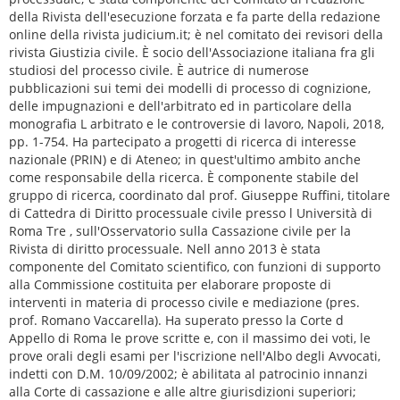
della Rivista dell'esecuzione forzata e fa parte della redazione
online della rivista judicium.it; è nel comitato dei revisori della
rivista Giustizia civile. È socio dell'Associazione italiana fra gli
studiosi del processo civile. È autrice di numerose
pubblicazioni sui temi dei modelli di processo di cognizione,
delle impugnazioni e dell'arbitrato ed in particolare della
monografia L arbitrato e le controversie di lavoro, Napoli, 2018,
pp. 1-754. Ha partecipato a progetti di ricerca di interesse
nazionale (PRIN) e di Ateneo; in quest'ultimo ambito anche
come responsabile della ricerca. È componente stabile del
gruppo di ricerca, coordinato dal prof. Giuseppe Ruffini, titolare
di Cattedra di Diritto processuale civile presso l Università di
Roma Tre , sull'Osservatorio sulla Cassazione civile per la
Rivista di diritto processuale. Nell anno 2013 è stata
componente del Comitato scientifico, con funzioni di supporto
alla Commissione costituita per elaborare proposte di
interventi in materia di processo civile e mediazione (pres.
prof. Romano Vaccarella). Ha superato presso la Corte d
Appello di Roma le prove scritte e, con il massimo dei voti, le
prove orali degli esami per l'iscrizione nell'Albo degli Avvocati,
indetti con D.M. 10/09/2002; è abilitata al patrocinio innanzi
alla Corte di cassazione e alle altre giurisdizioni superiori;