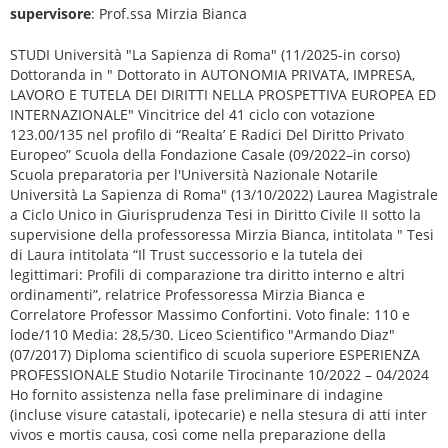
supervisore
: Prof.ssa Mirzia Bianca
STUDI Università "La Sapienza di Roma" (11/2025-in corso)
Dottoranda in " Dottorato in AUTONOMIA PRIVATA, IMPRESA,
LAVORO E TUTELA DEI DIRITTI NELLA PROSPETTIVA EUROPEA ED
INTERNAZIONALE" Vincitrice del 41 ciclo con votazione
123.00/135 nel profilo di “Realta’ E Radici Del Diritto Privato
Europeo” Scuola della Fondazione Casale (09/2022–in corso)
Scuola preparatoria per l'Università Nazionale Notarile
Università La Sapienza di Roma" (13/10/2022) Laurea Magistrale
a Ciclo Unico in Giurisprudenza Tesi in Diritto Civile II sotto la
supervisione della professoressa Mirzia Bianca, intitolata " Tesi
di Laura intitolata “Il Trust successorio e la tutela dei
legittimari: Profili di comparazione tra diritto interno e altri
ordinamenti”, relatrice Professoressa Mirzia Bianca e
Correlatore Professor Massimo Confortini. Voto finale: 110 e
lode/110 Media: 28,5/30. Liceo Scientifico "Armando Diaz"
(07/2017) Diploma scientifico di scuola superiore ESPERIENZA
PROFESSIONALE Studio Notarile Tirocinante 10/2022 – 04/2024
Ho fornito assistenza nella fase preliminare di indagine
(incluse visure catastali, ipotecarie) e nella stesura di atti inter
vivos e mortis causa, così come nella preparazione della