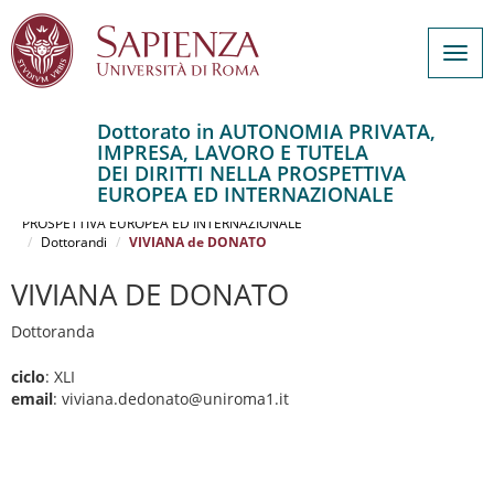
Togg
navig
Dottorato in AUTONOMIA PRIVATA,
IMPRESA, LAVORO E TUTELA
Salta
DEI DIRITTI NELLA PROSPETTIVA
al
Home
EUROPEA ED INTERNAZIONALE
contenuto
AUTONOMIA PRIVATA, IMPRESA, LAVORO E TUTELA DEI DIRITTI NELLA
PROSPETTIVA EUROPEA ED INTERNAZIONALE
principale
Dottorandi
VIVIANA de DONATO
VIVIANA DE DONATO
Dottoranda
ciclo
: XLI
email
: viviana.dedonato@uniroma1.it