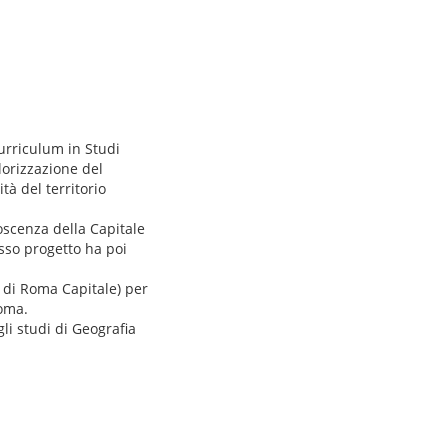
curriculum in Studi
lorizzazione del
tà del territorio
oscenza della Capitale
esso progetto ha poi
i di Roma Capitale) per
Roma.
gli studi di Geografia