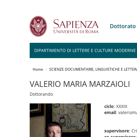
Dottorato
DIPARTIMENTO DI LETTERE E CULTURE MODERNE
Salta
al
Home
SCIENZE DOCUMENTARIE, LINGUISTICHE E LETTER
contenuto
principale
VALERIO MARIA MARZAIOLI
Dottorando
ciclo
: XXXIX
email
: valeriom
supervisore
: Cr
co-supervisore