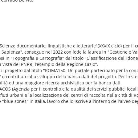
cienze documentarie, linguistiche e letterarie"(XXXIX ciclo) per il 
La Sapienza", consegue nel 2022 con lode la laurea in "Gestione e Va
 in "Topografia e Cartografia" dal titolo "Classificazione dell’idonei
in vista del PNRR: l’esempio della Regione Lazio".
 il progetto dal titolo "ROMA150. Un portale partecipato per la con
 e contributo allo sviluppo della banca dati del progetto. Per lo st
nalità ed una maggiore ricerca archivistica per la banca dati.
OS (Agenzia per il controllo e la qualità dei servizi pubblici local
iuti urbani e la localizzazione dei centri di raccolta nella città di 
e "blue zones" in Italia, lavoro che lo iscrive all'interno dell'alveo de