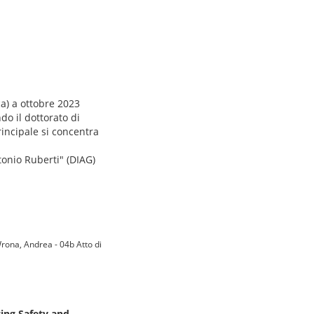
a) a ottobre 2023
o il dottorato di
rincipale si concentra
tonio Ruberti" (DIAG)
Wrona, Andrea - 04b Atto di
ing Safety and