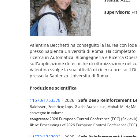
supervisore
: Fr
Valentina Becchetti ha conseguito la laurea con lod
presso Sapienza Università di Roma. Ha completato c
ricerca in Automatica, Bioingegneria e Ricerca Opera
sull'applicazione di tecniche di ottimizzazione nel c
Valentina svolge la sua attività di ricerca presso il
presso la Sapienza Università di Roma.
Produzione scientifica
11573/1753378
- 2026 -
Safe Deep Reinforcement Le
Baldisseri, Federico; Lops, Giada; Atanasious, Mohab M. H.; Mene
convegno in volume
congresso:
2026 European Control Conference (ECC) (Rekjavik
libro:
Proceedings of 2026 European Control Conference (ECC) 
11573/1767032
- 2025 -
Safe Reinforcement Learni