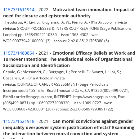
11573/1611914
- 2022 -
Motivated team innovation: Impact of
need for closure and epistemic authority
Theodorou, A.; Livi, S.; Kruglanski, A. W.; Pierro, A. - 01a Articolo in rivista
rivista:
GROUP PROCESSES & INTERGROUP RELATIONS (Sage Publications,
London) pp. 136843022110380- - issn: 1368-4302 - wos:
WOS:000739421000001 (3) - scopus: 2-s2.0-85121705380 (6)
11573/1480864
- 2021 -
Emotional Efficacy Beliefs at Work and
Turnover Intentions: The Mediational Role of Organizational
Socialization and Identification
Cepale, G.; Alessandri, G.; Borgogni, L.; Perinelli, E.; Avanzi, L.; Livi, S.;
Coscarelli, A. - 01a Articolo in rivista
rivista:
JOURNAL OF CAREER ASSESSMENT (Sage Periodicals
Incorporated:2455 Teller Road:Thousand Oaks, CA 91320:(805)499-0721,
EMAIL: order@sagepub.com, INTERNET: http://www.sagepub.com, Fax:
(805)499-0871) pp. 106907272098320- - issn: 1069-0727 - wos:
WOS:000608742300001 (20) - scopus: 2-s2.0-85097993891 (22)
11573/1521918
- 2021 -
Can moral convictions against gender
inequality overpower system justification effects? Examining
the interaction between moral conviction and system