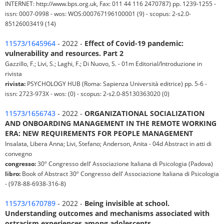
INTERNET: http://www.bps.org.uk, Fax: 011 44 116 2470787) pp. 1239-1255 -
issn: 0007-0998 - wos: WOS:000767196100001 (9) - scopus: 2-s2.0-
85126003419 (14)
11573/1645964
- 2022 -
Effect of Covid-19 pandemic:
vulnerability and resources. Part 2
Gazzillo, F.; Livi, S.; Laghi, F.; Di Nuovo, S. - 01m Editorial/Introduzione in
rivista
rivista:
PSYCHOLOGY HUB (Roma: Sapienza Università editrice) pp. 5-6 -
issn: 2723-973X - wos: (0) - scopus: 2-s2.0-85130363020 (0)
11573/1656743
- 2022 -
ORGANIZATIONAL SOCIALIZATION
AND ONBOARDING MANAGEMENT IN THE REMOTE WORKING
ERA: NEW REQUIREMENTS FOR PEOPLE MANAGEMENT
Insalata, Libera Anna; Livi, Stefano; Anderson, Anita - 04d Abstract in atti di
convegno
congresso:
30º Congresso dell’ Associazione Italiana di Psicologia (Padova)
libro:
Book of Abstract 30º Congresso dell’ Associazione Italiana di Psicologia
- (978-88-6938-316-8)
11573/1670789
- 2022 -
Being invisible at school.
Understanding outcomes and mechanisms associated with
ostracism experiences among adolescents