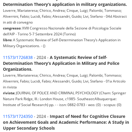
Determination Theory’s application in military organizations.
Loverre, Mariateresa; Chirico, Andrea; Cinque, Luigi; Palombi, Tommaso;
Alivernini, Fabio; Lucidi, Fabio; Alessandri, Guido; Livi, Stefano - 04d Abstract
in atti di convegno
congresso:
XVIII Congresso Nazionale della Sezione di Psicologia Sociale
dell’AIP - Torino 5-7 Settembre 2024 (Torino)
libro:
A Systematic Review of Self-Determination Theory’s Application in
Military Organizations. - ()
11573/1726838
- 2024 -
A Systematic Review of Self-
Determination Theory’s Application in Military and Police
Organizations.
Loverre, Mariateresa; Chirico, Andrea; Cinque, Luigi; Palombi, Tommaso;
Alivernini, Fabio; Lucidi, Fabio; Alessandri, Guido; Livi, Stefano - 01a Articolo
in rivista
rivista:
JOURNAL OF POLICE AND CRIMINAL PSYCHOLOGY (Cham: Springer
Nature Park Ridge, Ill.: London House, c1985- Southeast:Albuquerque:
Institute of Social Research) pp. - - issn: 0882-0783 - wos: (0) - scopus: (0)
11573/1724350
- 2024 -
Impact of Need for Cognitive Closure
on Achievement Goals and Academic Performance: A Study in
Upper Secondary Schools