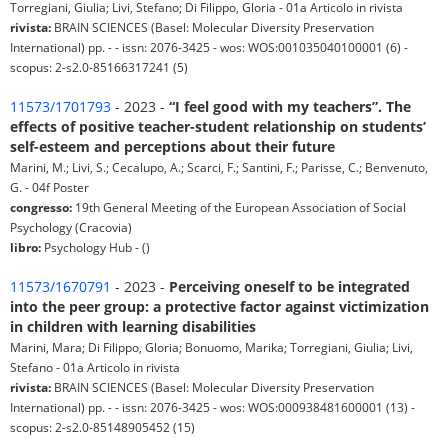
Torregiani, Giulia; Livi, Stefano; Di Filippo, Gloria - 01a Articolo in rivista
rivista:
BRAIN SCIENCES (Basel: Molecular Diversity Preservation
International) pp. - - issn: 2076-3425 - wos: WOS:001035040100001 (6) -
scopus: 2-s2.0-85166317241 (5)
11573/1701793
- 2023 -
“I feel good with my teachers”. The
effects of positive teacher-student relationship on students’
self-esteem and perceptions about their future
Marini, M.; Livi, S.; Cecalupo, A.; Scarci, F.; Santini, F.; Parisse, C.; Benvenuto,
G. - 04f Poster
congresso:
19th General Meeting of the European Association of Social
Psychology (Cracovia)
libro:
Psychology Hub - ()
11573/1670791
- 2023 -
Perceiving oneself to be integrated
into the peer group: a protective factor against victimization
in children with learning disabilities
Marini, Mara; Di Filippo, Gloria; Bonuomo, Marika; Torregiani, Giulia; Livi,
Stefano - 01a Articolo in rivista
rivista:
BRAIN SCIENCES (Basel: Molecular Diversity Preservation
International) pp. - - issn: 2076-3425 - wos: WOS:000938481600001 (13) -
scopus: 2-s2.0-85148905452 (15)