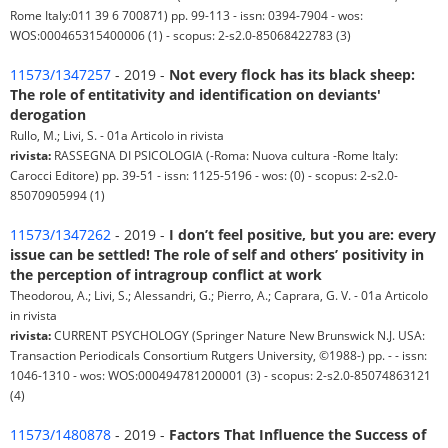
Rome Italy:011 39 6 700871) pp. 99-113 - issn: 0394-7904 - wos:
WOS:000465315400006 (1) - scopus: 2-s2.0-85068422783 (3)
11573/1347257
- 2019 -
Not every flock has its black sheep:
The role of entitativity and identification on deviants'
derogation
Rullo, M.; Livi, S. - 01a Articolo in rivista
rivista:
RASSEGNA DI PSICOLOGIA (-Roma: Nuova cultura -Rome Italy:
Carocci Editore) pp. 39-51 - issn: 1125-5196 - wos: (0) - scopus: 2-s2.0-
85070905994 (1)
11573/1347262
- 2019 -
I don’t feel positive, but you are: every
issue can be settled! The role of self and others’ positivity in
the perception of intragroup conflict at work
Theodorou, A.; Livi, S.; Alessandri, G.; Pierro, A.; Caprara, G. V. - 01a Articolo
in rivista
rivista:
CURRENT PSYCHOLOGY (Springer Nature New Brunswick N.J. USA:
Transaction Periodicals Consortium Rutgers University, ©1988-) pp. - - issn:
1046-1310 - wos: WOS:000494781200001 (3) - scopus: 2-s2.0-85074863121
(4)
11573/1480878
- 2019 -
Factors That Influence the Success of