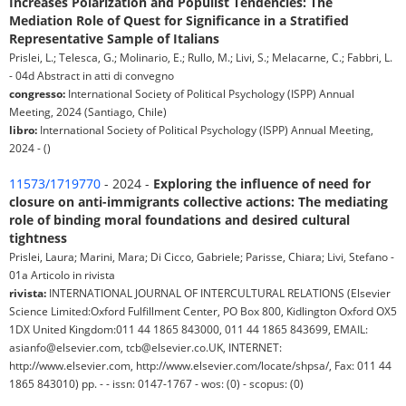
Increases Polarization and Populist Tendencies: The
Mediation Role of Quest for Significance in a Stratified
Representative Sample of Italians
Prislei, L.; Telesca, G.; Molinario, E.; Rullo, M.; Livi, S.; Melacarne, C.; Fabbri, L.
- 04d Abstract in atti di convegno
congresso:
International Society of Political Psychology (ISPP) Annual
Meeting, 2024 (Santiago, Chile)
libro:
International Society of Political Psychology (ISPP) Annual Meeting,
2024 - ()
11573/1719770
- 2024 -
Exploring the influence of need for
closure on anti-immigrants collective actions: The mediating
role of binding moral foundations and desired cultural
tightness
Prislei, Laura; Marini, Mara; Di Cicco, Gabriele; Parisse, Chiara; Livi, Stefano -
01a Articolo in rivista
rivista:
INTERNATIONAL JOURNAL OF INTERCULTURAL RELATIONS (Elsevier
Science Limited:Oxford Fulfillment Center, PO Box 800, Kidlington Oxford OX5
1DX United Kingdom:011 44 1865 843000, 011 44 1865 843699, EMAIL:
asianfo@elsevier.com, tcb@elsevier.co.UK, INTERNET:
http://www.elsevier.com, http://www.elsevier.com/locate/shpsa/, Fax: 011 44
1865 843010) pp. - - issn: 0147-1767 - wos: (0) - scopus: (0)