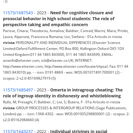
- ()
11573/1687543
- 2023 -
Need for cognitive closure and
prosocial behavior in high school students: The role of
perspective taking and empathic concern
Parisse, Chiara; Theodorou, Annalisa; Baldner, Conrad; Marini, Mara; Prislei,
Laura; Alparone, Francesca Romana; Livi, Stefano - 01a Articolo in rivista
rivista:
PERSONALITY AND INDIVIDUAL DIFFERENCES (Elsevier Science
Limited:Oxford Fulfillment Center, PO Box 800, Kidlington Oxford OX5 1DX
United Kingdom:011 44 1865 843000, 011 44 1865 843699, EMAIL:
asianfo@elsevier.com, tcb@elsevier.co.UK, INTERNET:
http://www.elsevier.com, http://www.elsevier.com/locate/shpsa/, Fax: 011 44
1865 843010) pp. - - issn: 0191-8869 - wos: WOS:001071891700001 (2) -
scopus: 2-s2.0-85169827919 (5)
11573/1685497
- 2023 -
Omerta in intragroup cheating: The
role of ingroup identity in dishonesty and whistleblowing
Rullo, M; Presaghi, F; Baldner, C; Livi, S; Butera, F - 01a Articolo in rivista
rivista:
GROUP PROCESSES & INTERGROUP RELATIONS (Sage Publications,
London) pp. - - issn: 1368-4302 - wos: WOS:001005298800001 (2) - scopus: 2-
s2.0-85162984660 (4)
11573/1643237
- 2022 -
Individual strivings in social