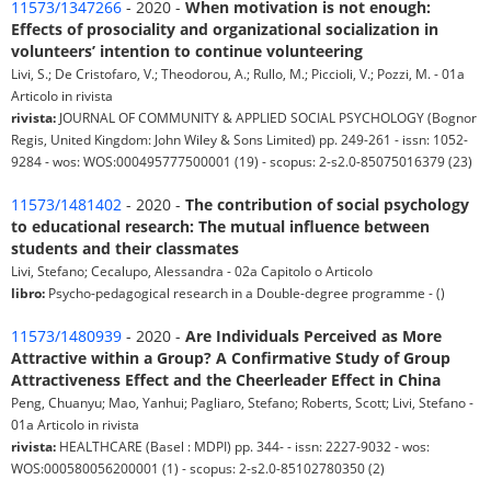
11573/1347266
- 2020 -
When motivation is not enough:
Effects of prosociality and organizational socialization in
volunteers’ intention to continue volunteering
Livi, S.; De Cristofaro, V.; Theodorou, A.; Rullo, M.; Piccioli, V.; Pozzi, M. - 01a
Articolo in rivista
rivista:
JOURNAL OF COMMUNITY & APPLIED SOCIAL PSYCHOLOGY (Bognor
Regis, United Kingdom: John Wiley & Sons Limited) pp. 249-261 - issn: 1052-
9284 - wos: WOS:000495777500001 (19) - scopus: 2-s2.0-85075016379 (23)
11573/1481402
- 2020 -
The contribution of social psychology
to educational research: The mutual influence between
students and their classmates
Livi, Stefano; Cecalupo, Alessandra - 02a Capitolo o Articolo
libro:
Psycho-pedagogical research in a Double-degree programme - ()
11573/1480939
- 2020 -
Are Individuals Perceived as More
Attractive within a Group? A Confirmative Study of Group
Attractiveness Effect and the Cheerleader Effect in China
Peng, Chuanyu; Mao, Yanhui; Pagliaro, Stefano; Roberts, Scott; Livi, Stefano -
01a Articolo in rivista
rivista:
HEALTHCARE (Basel : MDPI) pp. 344- - issn: 2227-9032 - wos:
WOS:000580056200001 (1) - scopus: 2-s2.0-85102780350 (2)