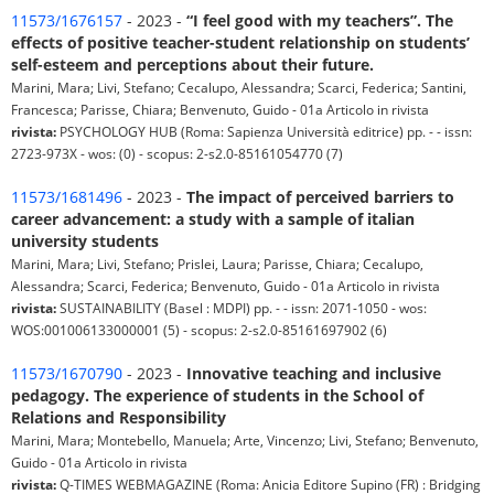
11573/1676157
- 2023 -
“I feel good with my teachers”. The
effects of positive teacher-student relationship on students’
self-esteem and perceptions about their future.
Marini, Mara; Livi, Stefano; Cecalupo, Alessandra; Scarci, Federica; Santini,
Francesca; Parisse, Chiara; Benvenuto, Guido - 01a Articolo in rivista
rivista:
PSYCHOLOGY HUB (Roma: Sapienza Università editrice) pp. - - issn:
2723-973X - wos: (0) - scopus: 2-s2.0-85161054770 (7)
11573/1681496
- 2023 -
The impact of perceived barriers to
career advancement: a study with a sample of italian
university students
Marini, Mara; Livi, Stefano; Prislei, Laura; Parisse, Chiara; Cecalupo,
Alessandra; Scarci, Federica; Benvenuto, Guido - 01a Articolo in rivista
rivista:
SUSTAINABILITY (Basel : MDPI) pp. - - issn: 2071-1050 - wos:
WOS:001006133000001 (5) - scopus: 2-s2.0-85161697902 (6)
11573/1670790
- 2023 -
Innovative teaching and inclusive
pedagogy. The experience of students in the School of
Relations and Responsibility
Marini, Mara; Montebello, Manuela; Arte, Vincenzo; Livi, Stefano; Benvenuto,
Guido - 01a Articolo in rivista
rivista:
Q-TIMES WEBMAGAZINE (Roma: Anicia Editore Supino (FR) : Bridging