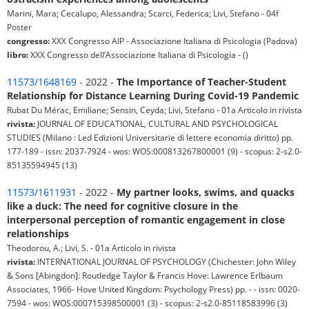
Marini, Mara; Cecalupo, Alessandra; Scarci, Federica; Livi, Stefano - 04f
Poster
congresso:
XXX Congresso AIP - Associazione Italiana di Psicologia (Padova)
libro:
XXX Congresso dell’Associazione Italiana di Psicologia - ()
11573/1648169
- 2022 -
The Importance of Teacher-Student
Relationship for Distance Learning During Covid-19 Pandemic
Rubat Du Mérac, Emiliane; Sensin, Ceyda; Livi, Stefano - 01a Articolo in rivista
rivista:
JOURNAL OF EDUCATIONAL, CULTURAL AND PSYCHOLOGICAL
STUDIES (Milano : Led Edizioni Universitarie di lettere economia diritto) pp.
177-189 - issn: 2037-7924 - wos: WOS:000813267800001 (9) - scopus: 2-s2.0-
85135594945 (13)
11573/1611931
- 2022 -
My partner looks, swims, and quacks
like a duck: The need for cognitive closure in the
interpersonal perception of romantic engagement in close
relationships
Theodorou, A.; Livi, S. - 01a Articolo in rivista
rivista:
INTERNATIONAL JOURNAL OF PSYCHOLOGY (Chichester: John Wiley
& Sons [Abingdon]: Routledge Taylor & Francis Hove: Lawrence Erlbaum
Associates, 1966- Hove United Kingdom: Psychology Press) pp. - - issn: 0020-
7594 - wos: WOS:000715398500001 (3) - scopus: 2-s2.0-85118583996 (3)