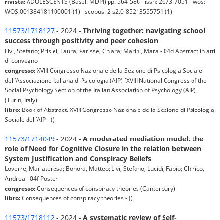
rivista:
ADOLESCENTS (Basel: MDPI) pp. 564-586 - issn: 2673-7051 - wos:
WOS:001384181100001 (1) - scopus: 2-s2.0-85213555751 (1)
11573/1718127
- 2024 -
Thriving together: navigating school
success through positivity and peer cohesion
Livi, Stefano; Prislei, Laura; Parisse, Chiara; Marini, Mara - 04d Abstract in atti
di convegno
congresso:
XVIII Congresso Nazionale della Sezione di Psicologia Sociale
dell’Associazione Italiana di Psicologia (AIP) [XVIII National Congress of the
Social Psychology Section of the Italian Association of Psychology (AIP)]
(Turin, Italy)
libro:
Book of Abstract. XVIII Congresso Nazionale della Sezione di Psicologia
Sociale dell’AIP - ()
11573/1714049
- 2024 -
A moderated mediation model: the
role of Need for Cognitive Closure in the relation between
System Justification and Conspiracy Beliefs
Loverre, Mariateresa; Bonora, Matteo; Livi, Stefano; Lucidi, Fabio; Chirico,
Andrea - 04f Poster
congresso:
Consequences of conspiracy theories (Canterbury)
libro:
Consequences of conspiracy theories - ()
11573/1718112
- 2024 -
A systematic review of Self-