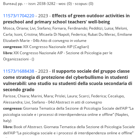
Bureau) pp. - - issn: 2038-3282 - wos: (0) - scopus: (0)
11573/1704220
- 2023 -
Effects of green outdoor activities in
preschool and primary school teachers’ well-being
Mosca, Oriana; Livi, Stefano; Fornara, Ferdinando; Pedditzi, Luisa; Meloni,
Carla; Isoni, Cristina; Micaela Di Napoli, Federica; Rubat Du Merac, Emiliane
Elizabeth Marie - 04b Atto di convegno in volume
congresso:
XIX Congresso Nazionale AIP (Cagliari)
libro:
XIX Congresso Nazionale AIP - Sezione di Psicologia per le
Organizzazioni - ()
11573/1688438
- 2023 -
Il supporto sociale del gruppo classe
come strategia di protezione del cyberbullismo in studenti
vulnerabili: uno studio su studenti della scuola secondaria di
secondo grado
Parisse, Chiara; Marini, Mara; Prislei, Laura; Scarci, Federica; Cecalupo,
Alessandra; Livi, Stefano - 04d Abstract in atti di convegno
congresso:
Giornata Tematica della Sezione di Psicologia Sociale dell’AIP “La
psicologia sociale e i processi di interdipendenza online e offline” (Naples,
Italy)
libro:
Book of Abstract. Giornata Tematica della Sezione di Psicologia Sociale
dell’AIP “La psicologia sociale e i processi di interdipendenza online e offline”