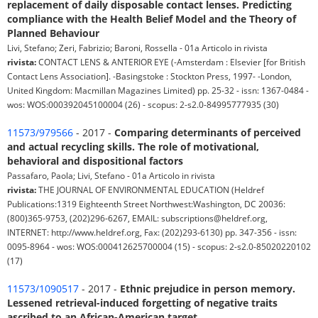
replacement of daily disposable contact lenses. Predicting
compliance with the Health Belief Model and the Theory of
Planned Behaviour
Livi, Stefano; Zeri, Fabrizio; Baroni, Rossella - 01a Articolo in rivista
rivista:
CONTACT LENS & ANTERIOR EYE (-Amsterdam : Elsevier [for British
Contact Lens Association]. -Basingstoke : Stockton Press, 1997- -London,
United Kingdom: Macmillan Magazines Limited) pp. 25-32 - issn: 1367-0484 -
wos: WOS:000392045100004 (26) - scopus: 2-s2.0-84995777935 (30)
11573/979566
- 2017 -
Comparing determinants of perceived
and actual recycling skills. The role of motivational,
behavioral and dispositional factors
Passafaro, Paola; Livi, Stefano - 01a Articolo in rivista
rivista:
THE JOURNAL OF ENVIRONMENTAL EDUCATION (Heldref
Publications:1319 Eighteenth Street Northwest:Washington, DC 20036:
(800)365-9753, (202)296-6267, EMAIL: subscriptions@heldref.org,
INTERNET: http://www.heldref.org, Fax: (202)293-6130) pp. 347-356 - issn:
0095-8964 - wos: WOS:000412625700004 (15) - scopus: 2-s2.0-85020220102
(17)
11573/1090517
- 2017 -
Ethnic prejudice in person memory.
Lessened retrieval-induced forgetting of negative traits
ascribed to an African-American target