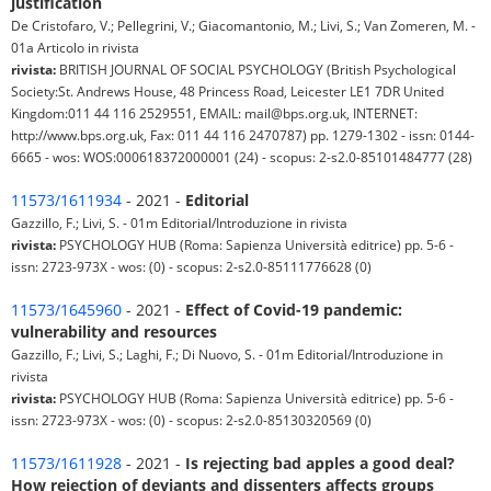
justification
De Cristofaro, V.; Pellegrini, V.; Giacomantonio, M.; Livi, S.; Van Zomeren, M. -
01a Articolo in rivista
rivista:
BRITISH JOURNAL OF SOCIAL PSYCHOLOGY (British Psychological
Society:St. Andrews House, 48 Princess Road, Leicester LE1 7DR United
Kingdom:011 44 116 2529551, EMAIL: mail@bps.org.uk, INTERNET:
http://www.bps.org.uk, Fax: 011 44 116 2470787) pp. 1279-1302 - issn: 0144-
6665 - wos: WOS:000618372000001 (24) - scopus: 2-s2.0-85101484777 (28)
11573/1611934
- 2021 -
Editorial
Gazzillo, F.; Livi, S. - 01m Editorial/Introduzione in rivista
rivista:
PSYCHOLOGY HUB (Roma: Sapienza Università editrice) pp. 5-6 -
issn: 2723-973X - wos: (0) - scopus: 2-s2.0-85111776628 (0)
11573/1645960
- 2021 -
Effect of Covid-19 pandemic:
vulnerability and resources
Gazzillo, F.; Livi, S.; Laghi, F.; Di Nuovo, S. - 01m Editorial/Introduzione in
rivista
rivista:
PSYCHOLOGY HUB (Roma: Sapienza Università editrice) pp. 5-6 -
issn: 2723-973X - wos: (0) - scopus: 2-s2.0-85130320569 (0)
11573/1611928
- 2021 -
Is rejecting bad apples a good deal?
How rejection of deviants and dissenters affects groups