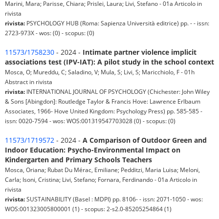
Marini, Mara; Parisse, Chiara; Prislei, Laura; Livi, Stefano - 01a Articolo in
rivista
rivista:
PSYCHOLOGY HUB (Roma: Sapienza Università editrice) pp. - - issn:
2723-973X - wos: (0) - scopus: (0)
11573/1758230
- 2024 -
Intimate partner violence implicit
associations test (IPV-IAT): A pilot study in the school context
Mosca, O; Mureddu, C; Saladino, V; Mula, S; Livi, S; Maricchiolo, F - 01h
Abstract in rivista
rivista:
INTERNATIONAL JOURNAL OF PSYCHOLOGY (Chichester: John Wiley
& Sons [Abingdon]: Routledge Taylor & Francis Hove: Lawrence Erlbaum
Associates, 1966- Hove United Kingdom: Psychology Press) pp. 585-585 -
issn: 0020-7594 - wos: WOS:001319547703028 (0) - scopus: (0)
11573/1719572
- 2024 -
A Comparison of Outdoor Green and
Indoor Education: Psycho-Environmental Impact on
Kindergarten and Primary Schools Teachers
Mosca, Oriana; Rubat Du Mérac, Emiliane; Pedditzi, Maria Luisa; Meloni,
Carla; Isoni, Cristina; Livi, Stefano; Fornara, Ferdinando - 01a Articolo in
rivista
rivista:
SUSTAINABILITY (Basel : MDPI) pp. 8106- - issn: 2071-1050 - wos:
WOS:001323005800001 (1) - scopus: 2-s2.0-85205254864 (1)