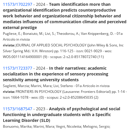
11573/1702297
- 2024 -
Team identification more than
organizational identification predicts counterproductive
work behavior and organizational citizenship behavior and
mediates influences of communication climate and perceived
external prestige
Pugliese, E.; Bonaiuto, M.; Livi, S.; Theodorou, A.; Van Knippenberg, D. - 01a
Articolo in rivista
rivista:
JOURNAL OF APPLIED SOCIAL PSYCHOLOGY (John Wiley & Sons, Inc
Silver Spring Md.: V.H. Winston) pp. 116-125 - issn: 0021-9029 - wos:
WOS:001114164900001 (9) - scopus: 2-s2.0-85178072740 (11)
11573/1723377
- 2024 -
In their narratives: academic
socialization in the experience of sensory processing
sensitivity among university students
Saglietti, Marzia; Marini, Mara; Livi, Stefano - 01a Articolo in rivista
rivista:
FRONTIERS IN PSYCHOLOGY (Lausanne: Frontiers Editorial) pp. 1-14 -
issn: 1664-1078 - wos: (0) - scopus: 2-s2.0-85208645035 (2)
11573/1687547
- 2023 -
Analysis of psychological and social
functioning in undergraduate students with a Specific
Learning Disorder (SLD)
Bonuomo, Marika; Marini, Mara; Vegni, Nicoletta; Melogno, Sergio;