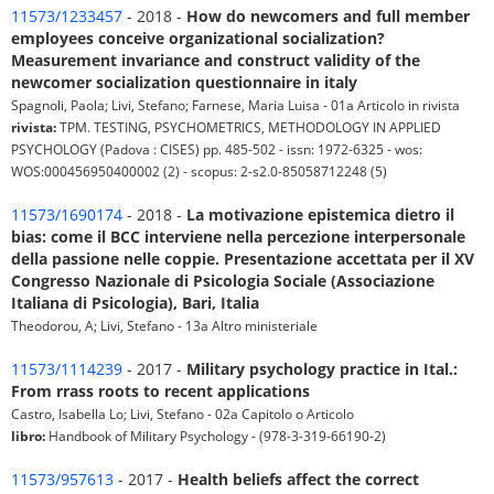
11573/1233457
- 2018 -
How do newcomers and full member
employees conceive organizational socialization?
Measurement invariance and construct validity of the
newcomer socialization questionnaire in italy
Spagnoli, Paola; Livi, Stefano; Farnese, Maria Luisa - 01a Articolo in rivista
rivista:
TPM. TESTING, PSYCHOMETRICS, METHODOLOGY IN APPLIED
PSYCHOLOGY (Padova : CISES) pp. 485-502 - issn: 1972-6325 - wos:
WOS:000456950400002 (2) - scopus: 2-s2.0-85058712248 (5)
11573/1690174
- 2018 -
La motivazione epistemica dietro il
bias: come il BCC interviene nella percezione interpersonale
della passione nelle coppie. Presentazione accettata per il XV
Congresso Nazionale di Psicologia Sociale (Associazione
Italiana di Psicologia), Bari, Italia
Theodorou, A; Livi, Stefano - 13a Altro ministeriale
11573/1114239
- 2017 -
Military psychology practice in Ital.:
From rrass roots to recent applications
Castro, Isabella Lo; Livi, Stefano - 02a Capitolo o Articolo
libro:
Handbook of Military Psychology - (978-3-319-66190-2)
11573/957613
- 2017 -
Health beliefs affect the correct