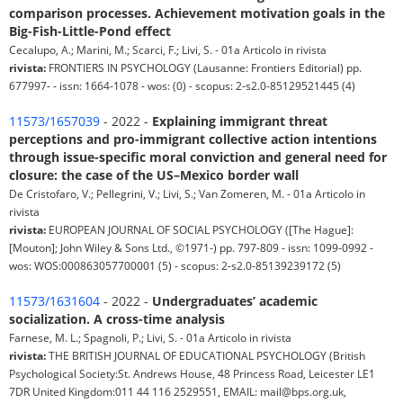
comparison processes. Achievement motivation goals in the
Big-Fish-Little-Pond effect
Cecalupo, A.; Marini, M.; Scarci, F.; Livi, S. - 01a Articolo in rivista
rivista:
FRONTIERS IN PSYCHOLOGY (Lausanne: Frontiers Editorial) pp.
677997- - issn: 1664-1078 - wos: (0) - scopus: 2-s2.0-85129521445 (4)
11573/1657039
- 2022 -
Explaining immigrant threat
perceptions and pro-immigrant collective action intentions
through issue-specific moral conviction and general need for
closure: the case of the US–Mexico border wall
De Cristofaro, V.; Pellegrini, V.; Livi, S.; Van Zomeren, M. - 01a Articolo in
rivista
rivista:
EUROPEAN JOURNAL OF SOCIAL PSYCHOLOGY ([The Hague]:
[Mouton]; John Wiley & Sons Ltd., ©1971-) pp. 797-809 - issn: 1099-0992 -
wos: WOS:000863057700001 (5) - scopus: 2-s2.0-85139239172 (5)
11573/1631604
- 2022 -
Undergraduates’ academic
socialization. A cross-time analysis
Farnese, M. L.; Spagnoli, P.; Livi, S. - 01a Articolo in rivista
rivista:
THE BRITISH JOURNAL OF EDUCATIONAL PSYCHOLOGY (British
Psychological Society:St. Andrews House, 48 Princess Road, Leicester LE1
7DR United Kingdom:011 44 116 2529551, EMAIL: mail@bps.org.uk,