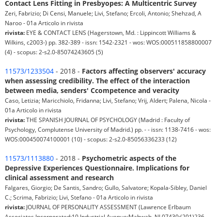
Contact Lens Fitting in Presbyopes: A Multicentric Survey
Zeri, Fabrizio; Di Censi, Manuele; Livi, Stefano; Ercoli, Antonio; Shehzad, A
Naroo - 01a Articolo in rivista
rivista:
EYE & CONTACT LENS (Hagerstown, Md. : Lippincott Williams &
Wilkins, c2003-) pp. 382-389 - issn: 1542-2321 - wos: WOS:000511858800007
(4) - scopus: 2-s2.0-85074243605 (5)
11573/1233504
- 2018 -
Factors affecting observers' accuracy
when assessing credibility. The effect of the interaction
between media, senders' Ccompetence and veracity
Caso, Letizia; Maricchiolo, Fridanna; Livi, Stefano; Vrij, Aldert; Palena, Nicola -
01a Articolo in rivista
rivista:
THE SPANISH JOURNAL OF PSYCHOLOGY (Madrid : Faculty of
Psychology, Complutense University of Madrid.) pp. - - issn: 1138-7416 - wos:
WOS:000450074100001 (10) - scopus: 2-s2.0-85056336233 (12)
11573/1113880
- 2018 -
Psychometric aspects of the
Depressive Experiences Questionnaire. Implications for
clinical assessment and research
Falgares, Giorgio; De Santis, Sandro; Gullo, Salvatore; Kopala-Sibley, Daniel
C.; Scrima, Fabrizio; Livi, Stefano - 01a Articolo in rivista
rivista:
JOURNAL OF PERSONALITY ASSESSMENT (Lawrence Erlbaum
Associates Incorporated:10 Industrial Avenue:Mahwah, NJ 07430:(201)236-