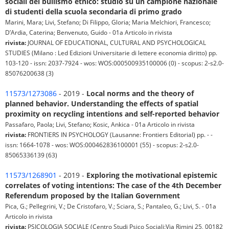
sociali del bullismo etnico: studio su un campione nazionale
di studenti della scuola secondaria di primo grado
Marini, Mara; Livi, Stefano; Di Filippo, Gloria; Maria Melchiori, Francesco;
D’Ardia, Caterina; Benvenuto, Guido - 01a Articolo in rivista
rivista:
JOURNAL OF EDUCATIONAL, CULTURAL AND PSYCHOLOGICAL
STUDIES (Milano : Led Edizioni Universitarie di lettere economia diritto) pp.
103-120 - issn: 2037-7924 - wos: WOS:000500935100006 (0) - scopus: 2-s2.0-
85076200638 (3)
11573/1273086
- 2019 -
Local norms and the theory of
planned behavior. Understanding the effects of spatial
proximity on recycling intentions and self-reported behavior
Passafaro, Paola; Livi, Stefano; Kosic, Ankica - 01a Articolo in rivista
rivista:
FRONTIERS IN PSYCHOLOGY (Lausanne: Frontiers Editorial) pp. - -
issn: 1664-1078 - wos: WOS:000462836100001 (55) - scopus: 2-s2.0-
85065336139 (63)
11573/1268901
- 2019 -
Exploring the motivational epistemic
correlates of voting intentions: The case of the 4th December
Referendum proposed by the Italian Government
Pica, G.; Pellegrini, V.; De Cristofaro, V.; Sciara, S.; Pantaleo, G.; Livi, S. - 01a
Articolo in rivista
rivista:
PSICOLOGIA SOCIALE (Centro Studi Psico Sociali:Via Rimini 25, 00182