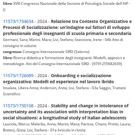
libro:
XVIII Congresso Nazionale della Sezione di Psicologia Sociale dell'AIP -
()
11573/1734634
- 2024 -
Relazione tra Contesto Organizzativo e
Processi di Socializzazione: un’indagine sui fattori di sviluppo
professionale degli insegnanti di scuola primaria e secondaria
Germani, Sara; Marini, Mara; Livi, Stefano; Stanzione, Irene - 04b Atto di
convegno in volume
congresso:
Convegno Internazionale SIRD (Salerno)
libro:
Ricerca didattica e formazione degli insegnanti. Modelli, approcci e
metodologie. Atti del Convegno Internazionale SIRD - (9791255682639)
11573/1726089
- 2024 -
Onboarding e socializzazione
organizzativa: Modelli ed esperienze nel lavoro ibrido
Insalata, Libera Anna; Anderson, Anita; Livi, Stefano - 03a Saggio, Trattato
Scientifico
11573/1730108
- 2024 -
Stability and change in intolerance of
uncertainty and its association with interpretation bias in
social situations: a longitudinal study of italian adolescents
Lauriola, Marco; Malerba, Anna; Marini, Mara; Parisse, Chiara; Prislei, Laura;
Bottesi, Gioia; Livi, Stefano - 01a Articolo in rivista