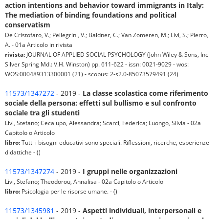
action intentions and behavior toward immigrants in Italy:
The mediation of binding foundations and political
conservatism
De Cristofaro, V.; Pellegrini, V.; Baldner, C.; Van Zomeren, M.; Livi, S.; Pierro,
A. - 01a Articolo in rivista
rivista:
JOURNAL OF APPLIED SOCIAL PSYCHOLOGY (John Wiley & Sons, Inc
Silver Spring Md.: V.H. Winston) pp. 611-622 - issn: 0021-9029 - wos:
WOS:000489313300001 (21) - scopus: 2-s2.0-85073579491 (24)
11573/1347272
- 2019 -
La classe scolastica come riferimento
sociale della persona: effetti sul bullismo e sul confronto
sociale tra gli studenti
Livi, Stefano; Cecalupo, Alessandra; Scarci, Federica; Luongo, Silvia - 02a
Capitolo o Articolo
libro:
Tutti i bisogni educativi sono speciali. Riflessioni, ricerche, esperienze
didattiche - ()
11573/1347274
- 2019 -
I gruppi nelle organizzazioni
Livi, Stefano; Theodorou, Annalisa - 02a Capitolo o Articolo
libro:
Psicologia per le risorse umane. - ()
11573/1345981
- 2019 -
Aspetti individuali, interpersonali e