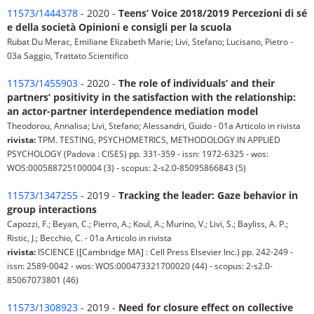
11573/1444378
- 2020 -
Teens’ Voice 2018/2019 Percezioni di sé
e della società Opinioni e consigli per la scuola
Rubat Du Merac, Emiliane Elizabeth Marie; Livi, Stefano; Lucisano, Pietro -
03a Saggio, Trattato Scientifico
11573/1455903
- 2020 -
The role of individuals’ and their
partners’ positivity in the satisfaction with the relationship:
an actor-partner interdependence mediation model
Theodorou, Annalisa; Livi, Stefano; Alessandri, Guido - 01a Articolo in rivista
rivista:
TPM. TESTING, PSYCHOMETRICS, METHODOLOGY IN APPLIED
PSYCHOLOGY (Padova : CISES) pp. 331-359 - issn: 1972-6325 - wos:
WOS:000588725100004 (3) - scopus: 2-s2.0-85095866843 (5)
11573/1347255
- 2019 -
Tracking the leader: Gaze behavior in
group interactions
Capozzi, F.; Beyan, C.; Pierro, A.; Koul, A.; Murino, V.; Livi, S.; Bayliss, A. P.;
Ristic, J.; Becchio, C. - 01a Articolo in rivista
rivista:
ISCIENCE ([Cambridge MA] : Cell Press Elsevier Inc.) pp. 242-249 -
issn: 2589-0042 - wos: WOS:000473321700020 (44) - scopus: 2-s2.0-
85067073801 (46)
11573/1308923
- 2019 -
Need for closure effect on collective