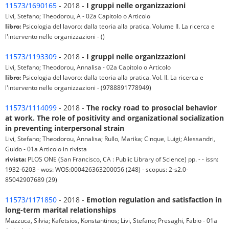
11573/1690165
- 2018 -
I gruppi nelle organizzazioni
Livi, Stefano; Theodorou, A - 02a Capitolo o Articolo
libro:
Psicologia del lavoro: dalla teoria alla pratica. Volume II. La ricerca e
l'intervento nelle organizzazioni - ()
11573/1193309
- 2018 -
I gruppi nelle organizzazioni
Livi, Stefano; Theodorou, Annalisa - 02a Capitolo o Articolo
libro:
Psicologia del lavoro: dalla teoria alla pratica. Vol. II. La ricerca e
l'intervento nelle organizzazioni - (9788891778949)
11573/1114099
- 2018 -
The rocky road to prosocial behavior
at work. The role of positivity and organizational socialization
in preventing interpersonal strain
Livi, Stefano; Theodorou, Annalisa; Rullo, Marika; Cinque, Luigi; Alessandri,
Guido - 01a Articolo in rivista
rivista:
PLOS ONE (San Francisco, CA : Public Library of Science) pp. - - issn:
1932-6203 - wos: WOS:000426363200056 (248) - scopus: 2-s2.0-
85042907689 (29)
11573/1171850
- 2018 -
Emotion regulation and satisfaction in
long-term marital relationships
Mazzuca, Silvia; Kafetsios, Konstantinos; Livi, Stefano; Presaghi, Fabio - 01a