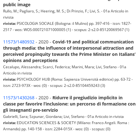
public image
Rullo, M.; Pagliaro, S.; Heering, M. S.; Di Prinzio, F.; Livi, S. - 01a Articolo in
rivista
rivista:
PSICOLOGIA SOCIALE (Bologna: il Mulino) pp. 397-416 - issn: 1827-
2517 - wos: WOS:000721071000005 (1) - scopus: 2-s2.0-85120069567 (1)
11573/1480932
- 2020 -
Covid-19 and political communication
through media: the influence of interpersonal attraction and
perceived propinquity towards the Prime Minister on Italians’
opinions and perceptions
Cecalupo, Alessandra; Scarci, Federica; Marini, Mara; Livi, Stefano - 01a
Articolo in rivista
rivista:
PSYCHOLOGY HUB (Roma: Sapienza Università editrice) pp. 63-72 -
issn: 2723-973X - wos: (0) - scopus: 2-s2.0-85104459243 (3)
11573/1430268
- 2020 -
Ridurre il pregiudizio implicito in
classe per favorire l’inclusione: un percorso di formazione con
gli insegnanti pre-servizio
Gabrielli, Sara; Szpunar, Giordana; Livi, Stefano - 01a Articolo in rivista
rivista:
EDUCATION SCIENCES & SOCIETY (Milano: Franco Angeli. Roma :
Armando) pp. 140-158 - issn: 2284-015X - wos: (0) - scopus: (0)