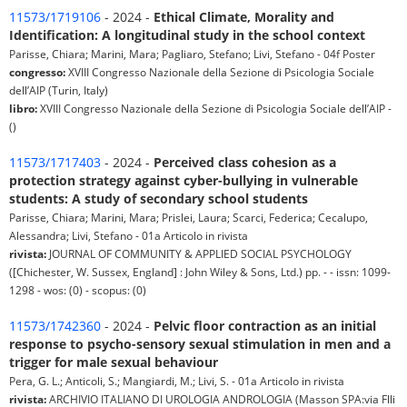
11573/1719106
- 2024 -
Ethical Climate, Morality and
Identification: A longitudinal study in the school context
Parisse, Chiara; Marini, Mara; Pagliaro, Stefano; Livi, Stefano - 04f Poster
congresso:
XVIII Congresso Nazionale della Sezione di Psicologia Sociale
dell’AIP (Turin, Italy)
libro:
XVIII Congresso Nazionale della Sezione di Psicologia Sociale dell’AIP -
()
11573/1717403
- 2024 -
Perceived class cohesion as a
protection strategy against cyber-bullying in vulnerable
students: A study of secondary school students
Parisse, Chiara; Marini, Mara; Prislei, Laura; Scarci, Federica; Cecalupo,
Alessandra; Livi, Stefano - 01a Articolo in rivista
rivista:
JOURNAL OF COMMUNITY & APPLIED SOCIAL PSYCHOLOGY
([Chichester, W. Sussex, England] : John Wiley & Sons, Ltd.) pp. - - issn: 1099-
1298 - wos: (0) - scopus: (0)
11573/1742360
- 2024 -
Pelvic floor contraction as an initial
response to psycho-sensory sexual stimulation in men and a
trigger for male sexual behaviour
Pera, G. L.; Anticoli, S.; Mangiardi, M.; Livi, S. - 01a Articolo in rivista
rivista:
ARCHIVIO ITALIANO DI UROLOGIA ANDROLOGIA (Masson SPA:via Flli