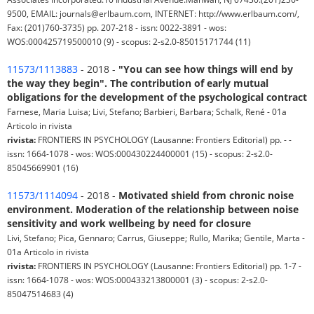
9500, EMAIL: journals@erlbaum.com, INTERNET: http://www.erlbaum.com/,
Fax: (201)760-3735) pp. 207-218 - issn: 0022-3891 - wos:
WOS:000425719500010 (9) - scopus: 2-s2.0-85015171744 (11)
11573/1113883
- 2018 -
"You can see how things will end by
the way they begin". The contribution of early mutual
obligations for the development of the psychological contract
Farnese, Maria Luisa; Livi, Stefano; Barbieri, Barbara; Schalk, René - 01a
Articolo in rivista
rivista:
FRONTIERS IN PSYCHOLOGY (Lausanne: Frontiers Editorial) pp. - -
issn: 1664-1078 - wos: WOS:000430224400001 (15) - scopus: 2-s2.0-
85045669901 (16)
11573/1114094
- 2018 -
Motivated shield from chronic noise
environment. Moderation of the relationship between noise
sensitivity and work wellbeing by need for closure
Livi, Stefano; Pica, Gennaro; Carrus, Giuseppe; Rullo, Marika; Gentile, Marta -
01a Articolo in rivista
rivista:
FRONTIERS IN PSYCHOLOGY (Lausanne: Frontiers Editorial) pp. 1-7 -
issn: 1664-1078 - wos: WOS:000433213800001 (3) - scopus: 2-s2.0-
85047514683 (4)