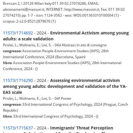
Bressan 2, I 20126 Milan Italy:011 39 02 27074286, EMAIL:
aboonamenti@masson.it, INTERNET: http://www.masson.it, Fax: 011 39 02
27074210) pp. 1-7 - issn: 1124-3562 - wos: WOS:001363310100004 (1) -
scopus: 2-s2.0-85212879676 (1)
11573/1714692
- 2024 -
Environmental Activism among young
adults: a scale validation
Prislei, L.; Molinario, E.; Livi, S. - 04d Abstract in atti di convegno
congresso:
Association People-Environment Studies (IAPS), 28th
International Conference, 2024 (Barcelona, Spain)
libro:
Association People-Environment Studies (IAPS), 28th International
Conference, 2024 - ()
11573/1716290
- 2024 -
Assessing environmental activism
among young adults: development and validation of the YA-
EAS scale
Prislei, L.; Molinario, E.; Livi, S. - 04f Poster
congresso:
33rd International Congress of Psychology, 2024 (Prague, Czech
Republic)
libro:
33rd International Congress of Psychology, 2024 - ()
11573/1715637
- 2024 -
Immigrants’ Threat Perception