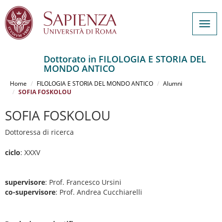
Togg
navig
Dottorato in FILOLOGIA E STORIA DEL
MONDO ANTICO
Salta
al
Home
FILOLOGIA E STORIA DEL MONDO ANTICO
Alumni
contenuto
SOFIA FOSKOLOU
principale
SOFIA FOSKOLOU
Dottoressa di ricerca
ciclo
: XXXV
supervisore
: Prof. Francesco Ursini
co-supervisore
: Prof. Andrea Cucchiarelli