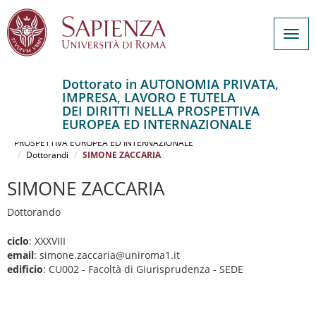
Togg
navig
Dottorato in AUTONOMIA PRIVATA,
IMPRESA, LAVORO E TUTELA
Salta
DEI DIRITTI NELLA PROSPETTIVA
al
Home
EUROPEA ED INTERNAZIONALE
contenuto
AUTONOMIA PRIVATA, IMPRESA, LAVORO E TUTELA DEI DIRITTI NELLA
PROSPETTIVA EUROPEA ED INTERNAZIONALE
principale
Dottorandi
SIMONE ZACCARIA
SIMONE ZACCARIA
Dottorando
ciclo
: XXXVIII
email
: simone.zaccaria@uniroma1.it
edificio
: CU002 - Facoltà di Giurisprudenza - SEDE