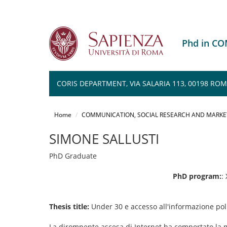
Phd in C
CORIS DEPARTMENT, VIA SALARIA 113, 00198 RO
Salta
al
Home
COMMUNICATION, SOCIAL RESEARCH AND MARKE
contenuto
principale
SIMONE SALLUSTI
PhD Graduate
PhD program:
: 
Thesis title:
Under 30 e accesso all'informazione poli
La dirompente ascesa di Internet ha comportato la mo