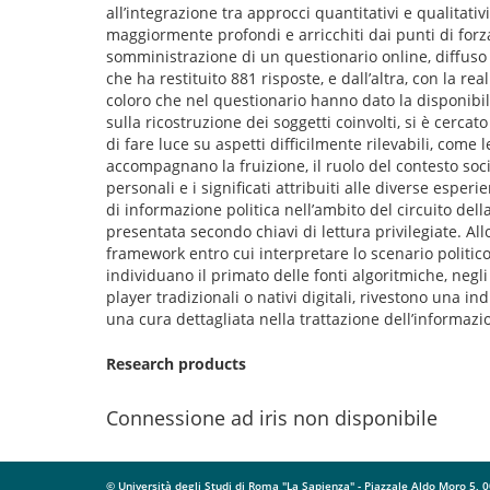
all’integrazione tra approcci quantitativi e qualitati
maggiormente profondi e arricchiti dai punti di forza
somministrazione di un questionario online, diffuso s
che ha restituito 881 risposte, e dall’altra, con la re
coloro che nel questionario hanno dato la disponibilit
sulla ricostruzione dei soggetti coinvolti, si è cercat
di fare luce su aspetti difficilmente rilevabili, come 
accompagnano la fruizione, il ruolo del contesto socia
personali e i significati attribuiti alle diverse espe
di informazione politica nell’ambito del circuito de
presentata secondo chiavi di lettura privilegiate. All
framework entro cui interpretare lo scenario politi
individuano il primato delle fonti algoritmiche, negli 
player tradizionali o nativi digitali, rivestono una i
una cura dettagliata nella trattazione dell’informazi
Research products
Connessione ad iris non disponibile
© Università degli Studi di Roma "La Sapienza" - Piazzale Aldo Moro 5,