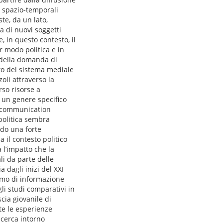
e spazio-temporali
te, da un lato,
sa di nuovi soggetti
, in questo contesto, il
r modo politica e in
e della domanda di
sto del sistema mediale
li attraverso la
so risorse a
a un genere specifico
ei communication
 politica sembra
ndo una forte
 il contesto politico
 l’impatto che la
li da parte delle
a dagli inizi del XXI
sumo di informazione
gli studi comparativi in
scia giovanile di
te le esperienze
icerca intorno