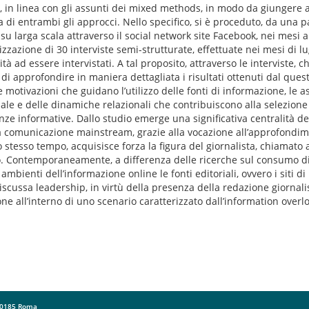
vi, in linea con gli assunti dei mixed methods, in modo da giungere a 
 di entrambi gli approcci. Nello specifico, si è proceduto, da una pa
u larga scala attraverso il social network site Facebook, nei mesi 
alizzazione di 30 interviste semi-strutturate, effettuate nei mesi di l
à ad essere intervistati. A tal proposito, attraverso le interviste, 
o di approfondire in maniera dettagliata i risultati ottenuti dal quest
le motivazioni che guidano l’utilizzo delle fonti di informazione, le 
le e delle dinamiche relazionali che contribuiscono alla selezione d
rienze informative. Dallo studio emerge una significativa centralità 
lla comunicazione mainstream, grazie alla vocazione all’approfondim
o stesso tempo, acquisisce forza la figura del giornalista, chiamato 
co. Contemporaneamente, a differenza delle ricerche sul consumo d
ambienti dell’informazione online le fonti editoriali, ovvero i siti d
ndiscussa leadership, in virtù della presenza della redazione giornal
one all’interno di uno scenario caratterizzato dall’information overl
 00185 Roma