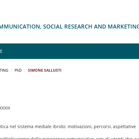
OMMUNICATION, SOCIAL RESEARCH AND MARKETIN
ME
TING
PhD
SIMONE SALLUSTI
XXXIII
tica nel sistema mediale ibrido: motivazioni, percorsi, aspettative
ltiplicazione delle esperienze comunicative, con gli utenti che, a p