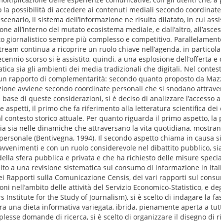
 la possibilità di accedere ai contenuti mediali secondo coordinat
nario, il sistema dell’informazione ne risulta dilatato, in cui assis
one all’interno del mutato ecosistema mediale, e dall’altro, all’asce
to giornalistico sempre più complesso e competitivo. Parallelamente
tream continua a ricoprire un ruolo chiave nell’agenda, in particola
ecennio scorso si è assistito, quindi, a una esplosione dell’offerta 
ca sia gli ambienti dei media tradizionali che digitali. Nel conte
a un rapporto di complementarità: secondo quanto proposto da Mazzo
zione avviene secondo coordinate personali che si snodano attraver
a base di queste considerazioni, si è deciso di analizzare l’accesso 
e aspetti, il primo che fa riferimento alla letteratura scientifica d
al contesto storico attuale. Per quanto riguarda il primo aspetto, la
ia sia nelle dinamiche che attraversano la vita quotidiana, mostra
ersonale (Bentivegna, 1994). Il secondo aspetto chiama in causa sia
avvenimenti e con un ruolo considerevole nel dibattito pubblico, sia
ella sfera pubblica e privata e che ha richiesto delle misure specia
guito a una revisione sistematica sul consumo di informazione in Itali
e dei Rapporti sulla Comunicazione Censis, dei vari rapporti sul con
ni nell’ambito delle attività del Servizio Economico-Statistico, e de
 Institute for the Study of Journalism), si è scelto di indagare la fa
tra una dieta informativa variegata, ibrida, pienamente aperta a tut
plesse domande di ricerca, si è scelto di organizzare il disegno di r