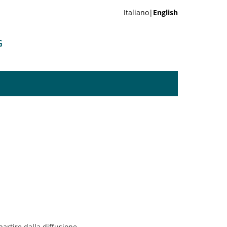
Italiano|
English
G
artire dalla diffusione