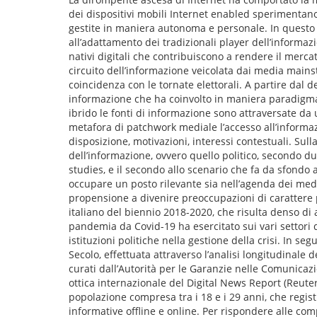
dei dispositivi mobili Internet enabled sperimentano
gestite in maniera autonoma e personale. In questo sce
all’adattamento dei tradizionali player dell’informazi
nativi digitali che contribuiscono a rendere il merca
circuito dell’informazione veicolata dai media mains
coincidenza con le tornate elettorali. A partire dal d
informazione che ha coinvolto in maniera paradigmati
ibrido le fonti di informazione sono attraversate d
metafora di patchwork mediale l’accesso all’informa
disposizione, motivazioni, interessi contestuali. Sull
dell’informazione, ovvero quello politico, secondo du
studies, e il secondo allo scenario che fa da sfondo 
occupare un posto rilevante sia nell’agenda dei med
propensione a divenire preoccupazioni di carattere p
italiano del biennio 2018-2020, che risulta denso di 
pandemia da Covid-19 ha esercitato sui vari settori d
istituzioni politiche nella gestione della crisi. In se
Secolo, effettuata attraverso l’analisi longitudinal
curati dall’Autorità per le Garanzie nelle Comunicazio
ottica internazionale del Digital News Report (Reuters
popolazione compresa tra i 18 e i 29 anni, che regis
informative offline e online. Per rispondere alle com