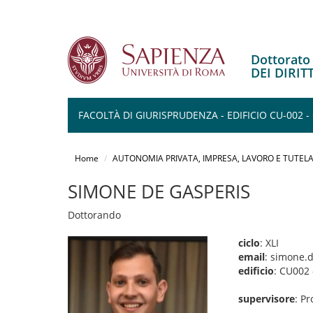
Dottorat
DEI DIRI
FACOLTÀ DI GIURISPRUDENZA - EDIFICIO CU-002 -
Salta
al
Home
AUTONOMIA PRIVATA, IMPRESA, LAVORO E TUTELA
contenuto
principale
SIMONE DE GASPERIS
Dottorando
ciclo
: XLI
email
: simone.
edificio
: CU002 
supervisore
: Pr