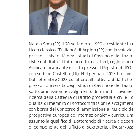
Nato a Sora (FR) il 20 settembre 1999 e residente in C
Liceo classico "Tulliano" di Arpino (FR) con la votaz
presso l'Università degli studi di Cassino e del Lazi
civile dal titolo "Il fatto notorio: caratteri, regime p
Avvocato praticante iscritto presso il Registro dell'O
con sede in Castelliri (FR). Nel gennaio 2025 ha conseg
Dal settembre 2023 collabora alle attività didattiche 
presso l'Università degli studi di Cassino e del Laz
sottocommissioni e svolgimento di turni di riceviment
ricerca della Cattedra di Diritto processuale civile 
qualità di membro di sottocommissioni e svolgimento 
con borsa del Concorso di ammissione al XLI ciclo del
prospettiva europea ed internazionale” – curriculum D
assunto la qualifica di Dottorando di ricerca a decor
di componente dell'Ufficio di segreteria, all'AISP - As