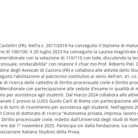
astelliri (FR). Nell'a.s. 2017/2018 ha conseguito il Diploma di matur
ione di 100/100. Il 20 luglio 2023 ha conseguito la Laurea magistral
o meridionale con la votazione di 110/110 con lode, discutendo la tes
rocessuale, sindacabilità" con relatore il chiar.mo Prof. Roberto Poli. 
rdine degli Avvocati di Cassino (FR) e collabora alle attività dello S
uito l'abilitazione al patrocinio sostitutivo ai sensi dell'art. 41, co.
e di ricerca delle cattedre di Diritto processuale civile e Diritto p
io Meridionale con partecipazione alle sedute d'esame in qualità di
o per assistenza agli studenti. Dal marzo 2024 collabora alle attivi
- canale C presso la LUISS Guido Carli di Roma con partecipazione a
di turni di ricevimento per assistenza agli studenti. Nell’agosto 20
 Corso di dottorato di ricerca “Autonomia privata, impresa, lavoro e 
iritto processuale civile, indetto dall’Università degli studi di R
rere dal 1° novembre 2025. Partecipa sin dalla fondazione, sia come
sociazione Italiana Studiosi della Prova.