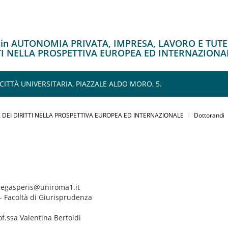
o in AUTONOMIA PRIVATA, IMPRESA, LAVORO E TUT
TTI NELLA PROSPETTIVA EUROPEA ED INTERNAZIONA
 CITTÀ UNIVERSITARIA, PIAZZALE ALDO MORO, 5.
 DEI DIRITTI NELLA PROSPETTIVA EUROPEA ED INTERNAZIONALE
Dottorandi
degasperis@uniroma1.it
- Facoltà di Giurisprudenza
of.ssa Valentina Bertoldi