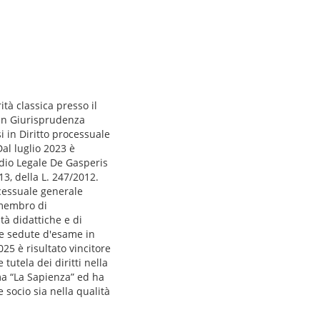
ità classica presso il
e in Giurisprudenza
i in Diritto processuale
Dal luglio 2023 è
tudio Legale De Gasperis
13, della L. 247/2012.
rocessuale generale
 membro di
tà didattiche e di
lle sedute d'esame in
25 è risultato vincitore
tutela dei diritti nella
oma “La Sapienza” ed ha
 socio sia nella qualità