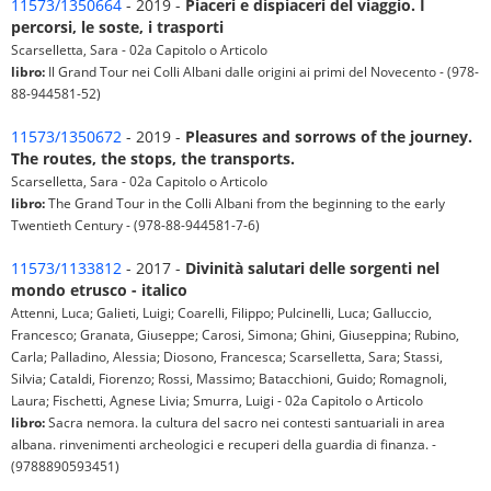
11573/1350664
- 2019 -
Piaceri e dispiaceri del viaggio. I
percorsi, le soste, i trasporti
Scarselletta, Sara - 02a Capitolo o Articolo
libro:
Il Grand Tour nei Colli Albani dalle origini ai primi del Novecento - (978-
88-944581-52)
11573/1350672
- 2019 -
Pleasures and sorrows of the journey.
The routes, the stops, the transports.
Scarselletta, Sara - 02a Capitolo o Articolo
libro:
The Grand Tour in the Colli Albani from the beginning to the early
Twentieth Century - (978-88-944581-7-6)
11573/1133812
- 2017 -
Divinità salutari delle sorgenti nel
mondo etrusco - italico
Attenni, Luca; Galieti, Luigi; Coarelli, Filippo; Pulcinelli, Luca; Galluccio,
Francesco; Granata, Giuseppe; Carosi, Simona; Ghini, Giuseppina; Rubino,
Carla; Palladino, Alessia; Diosono, Francesca; Scarselletta, Sara; Stassi,
Silvia; Cataldi, Fiorenzo; Rossi, Massimo; Batacchioni, Guido; Romagnoli,
Laura; Fischetti, Agnese Livia; Smurra, Luigi - 02a Capitolo o Articolo
libro:
Sacra nemora. la cultura del sacro nei contesti santuariali in area
albana. rinvenimenti archeologici e recuperi della guardia di finanza. -
(9788890593451)