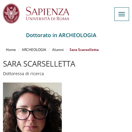
Togg
navig
Dottorato in ARCHEOLOGIA
Salta
al
Home
ARCHEOLOGIA
Alumni
Sara Scarselletta
contenuto
principale
SARA SCARSELLETTA
Dottoressa di ricerca