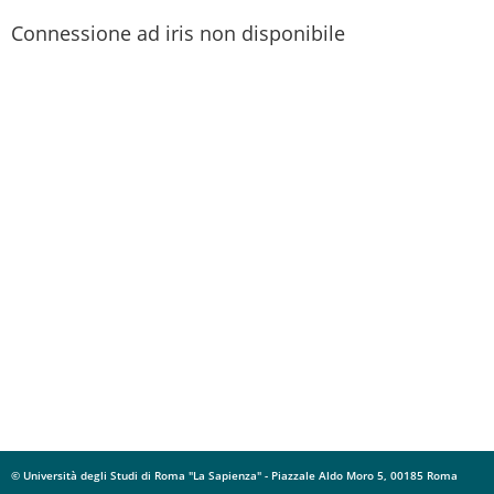
Connessione ad iris non disponibile
© Università degli Studi di Roma "La Sapienza" - Piazzale Aldo Moro 5, 00185 Roma