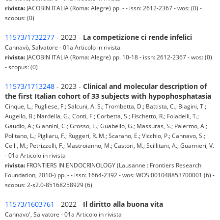
rivista:
JACOBIN ITALIA (Roma: Alegre) pp. - - issn: 2612-2367 - wos: (0) -
scopus: (0)
11573/1732277
- 2023 -
La competizione ci rende infelici
Cannavò, Salvatore - 01a Articolo in rivista
rivista:
JACOBIN ITALIA (Roma: Alegre) pp. 10-18 - issn: 2612-2367 - wos: (0)
- scopus: (0)
11573/1713248
- 2023 -
Clinical and molecular description of
the first Italian cohort of 33 subjects with hypophosphatasia
Cinque, L.; Pugliese, F.; Salcuni, A. S.; Trombetta, D.; Battista, C.; Biagini, T.;
Augello, B.; Nardella, G.; Conti, F.; Corbetta, S.; Fischetto, R.; Foiadelli, T.;
Gaudio, A.; Giannini, C.; Grosso, E.; Guabello, G.; Massuras, S.; Palermo, A.;
Politano, L.; Pigliaru, F.; Ruggeri, R. M.; Scarano, E.; Vicchio, P.; Cannavo, S.;
Celli, M.; Petrizzelli, F.; Mastroianno, M.; Castori, M.; Scillitani, A.; Guarnieri, V.
- 01a Articolo in rivista
rivista:
FRONTIERS IN ENDOCRINOLOGY (Lausanne : Frontiers Research
Foundation, 2010-) pp. - - issn: 1664-2392 - wos: WOS:001048853700001 (6) -
scopus: 2-s2.0-85168258929 (6)
11573/1603761
- 2022 -
Il diritto alla buona vita
Cannavo', Salvatore - 01a Articolo in rivista