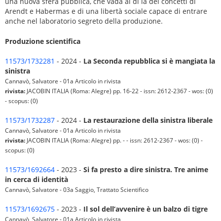
una nuova sfera pubblica, che vada al di là dei concetti di
Arendt e Habermas e di una libertà sociale capace di entrare
anche nel laboratorio segreto della produzione.
Produzione scientifica
11573/1732281
- 2024 -
La Seconda repubblica si è mangiata la
sinistra
Cannavò, Salvatore - 01a Articolo in rivista
rivista:
JACOBIN ITALIA (Roma: Alegre) pp. 16-22 - issn: 2612-2367 - wos: (0)
- scopus: (0)
11573/1732287
- 2024 -
La restaurazione della sinistra liberale
Cannavò, Salvatore - 01a Articolo in rivista
rivista:
JACOBIN ITALIA (Roma: Alegre) pp. - - issn: 2612-2367 - wos: (0) -
scopus: (0)
11573/1692664
- 2023 -
Si fa presto a dire sinistra. Tre anime
in cerca di identità
Cannavò, Salvatore - 03a Saggio, Trattato Scientifico
11573/1692675
- 2023 -
Il sol dell’avvenire è un balzo di tigre
Cannavò, Salvatore - 01a Articolo in rivista