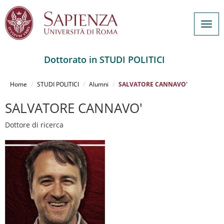
Togg
navig
Dottorato in STUDI POLITICI
Salta
al
Home
STUDI POLITICI
Alumni
SALVATORE CANNAVO'
contenuto
principale
SALVATORE CANNAVO'
Dottore di ricerca