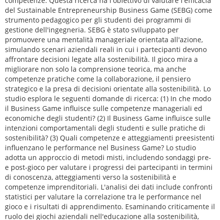
competenze. Questa ricerca ha l'obiettivo di valutare l'efficacia
del Sustainable Entrepreneurship Business Game (SEBG) come
strumento pedagogico per gli studenti dei programmi di
gestione dell'ingegneria. SEBG è stato sviluppato per
promuovere una mentalità manageriale orientata all'azione,
simulando scenari aziendali reali in cui i partecipanti devono
affrontare decisioni legate alla sostenibilità. Il gioco mira a
migliorare non solo la comprensione teorica, ma anche
competenze pratiche come la collaborazione, il pensiero
strategico e la presa di decisioni orientate alla sostenibilità. Lo
studio esplora le seguenti domande di ricerca: (1) In che modo
il Business Game influisce sulle competenze manageriali ed
economiche degli studenti? (2) Il Business Game influisce sulle
intenzioni comportamentali degli studenti e sulle pratiche di
sostenibilità? (3) Quali competenze e atteggiamenti preesistenti
influenzano le performance nel Business Game? Lo studio
adotta un approccio di metodi misti, includendo sondaggi pre-
e post-gioco per valutare i progressi dei partecipanti in termini
di conoscenza, atteggiamenti verso la sostenibilità e
competenze imprenditoriali. L'analisi dei dati include confronti
statistici per valutare la correlazione tra le performance nel
gioco e i risultati di apprendimento. Esaminando criticamente il
ruolo dei giochi aziendali nell'educazione alla sostenibilità,