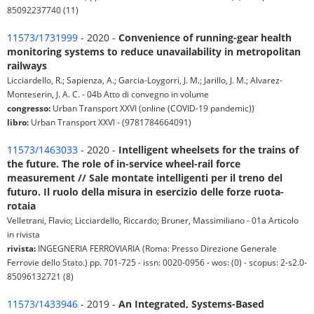
85092237740 (11)
11573/1731999
- 2020 -
Convenience of running-gear health
monitoring systems to reduce unavailability in metropolitan
railways
Licciardello, R.; Sapienza, A.; Garcia-Loygorri, J. M.; Jarillo, J. M.; Alvarez-
Monteserin, J. A. C. - 04b Atto di convegno in volume
congresso:
Urban Transport XXVI (online (COVID-19 pandemic))
libro:
Urban Transport XXVI - (9781784664091)
11573/1463033
- 2020 -
Intelligent wheelsets for the trains of
the future. The role of in-service wheel-rail force
measurement // Sale montate intelligenti per il treno del
futuro. Il ruolo della misura in esercizio delle forze ruota-
rotaia
Velletrani, Flavio; Licciardello, Riccardo; Bruner, Massimiliano - 01a Articolo
in rivista
rivista:
INGEGNERIA FERROVIARIA (Roma: Presso Direzione Generale
Ferrovie dello Stato.) pp. 701-725 - issn: 0020-0956 - wos: (0) - scopus: 2-s2.0-
85096132721 (8)
11573/1433946
- 2019 -
An Integrated, Systems-Based