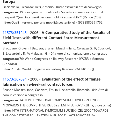
Europa
Licciardello, Riccardo; Tieri, Antonio - 04d Abstract in atti di convegno
congresso:
XV convegno nazionale della Societa’ italiana dei docenti di
trasporti “Quali interventi per una mobilità sostenibile?" (Rende (CS))
libro:
Quali interventi per una mobilità sostenibile? - (9788880991762)
11573/351245
- 2006 -
A Comparative Study of the Results of
Field Tests with different Contact Force Measurement
Methods
Broggiato, Giovanni Battista; Bruner, Massimiliano; Corazza G., R; Cosciotti,
E; Licciardello R., V; Malavasi, G. - 04a Atto di comunicazione a congresso
congresso:
7th World Congress on Railway Research (WCRR) (Montreal
(Canada))
libro:
Atti del World Congress on Railway Research WCRR'06 - ()
11573/367094
- 2006 -
Evaluation of the effect of flange
lubrication on wheel-rail contact forces
Bruner, Massimiliano; Cosciotti, Emilio; Licciardello, Riccardo - 04a Atto di
comunicazione a congresso
congresso:
14TH INTERNATIONAL SYMPOSIUM EURNEX - ZEL 2006
"TOWARDS THE COMPETITIVE RAIL SYSTEM IN EUROPE" (Zilina, Slovacchia)
libro:
14TH INTERNATIONAL SYMPOSIUM EURNEX - ZEL 2006 "TOWARDS
THE COMPETITIVE RAIL SYSTEM IN EUROPE" - (9788080705510)