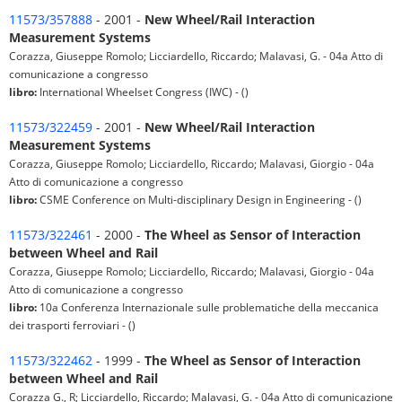
11573/357888
- 2001 -
New Wheel/Rail Interaction
Measurement Systems
Corazza, Giuseppe Romolo; Licciardello, Riccardo; Malavasi, G. - 04a Atto di
comunicazione a congresso
libro:
International Wheelset Congress (IWC) - ()
11573/322459
- 2001 -
New Wheel/Rail Interaction
Measurement Systems
Corazza, Giuseppe Romolo; Licciardello, Riccardo; Malavasi, Giorgio - 04a
Atto di comunicazione a congresso
libro:
CSME Conference on Multi-disciplinary Design in Engineering - ()
11573/322461
- 2000 -
The Wheel as Sensor of Interaction
between Wheel and Rail
Corazza, Giuseppe Romolo; Licciardello, Riccardo; Malavasi, Giorgio - 04a
Atto di comunicazione a congresso
libro:
10a Conferenza Internazionale sulle problematiche della meccanica
dei trasporti ferroviari - ()
11573/322462
- 1999 -
The Wheel as Sensor of Interaction
between Wheel and Rail
Corazza G., R; Licciardello, Riccardo; Malavasi, G. - 04a Atto di comunicazione