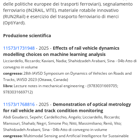
delle politiche europee dei trasporti ferroviari), segnalamento
ferroviario (IN2RAIL, VITE), materiale rotabile innovativo
(RUN2Rail) e esercizio del trasporto ferroviario di merci
(OptiYard).
Produzione scientifica
11573/1731948
- 2025 -
Effects of rail vehicle dynamics
modelling choices on machine learning analysis
Licciardello, Riccardo; Kaviani, Nadia; Shahidzadeh Arabani, Sina - 04b Atto di
convegno in volume
congresso:
28th IAVSD Symposium on Dynamics of Vehicles on Roads and
Tracks, IAVSD 2023 (Ottawa, Canada)
libro:
Lecture notes in mechanical engineering - (9783031669705;
9783031669712)
11573/1768816
- 2025 -
Demonstration of optical metrology
for rail vehicle and track condition monitoring
Abdi Goudarzi, Sepehr; Cardellicchio, Angelo; Licciardello, Riccardo;
Mansouri, Shahab; Negri, Simone Pio; Nitti, Massimiliano; Renò, Vito;
Shahidzadeh Arabani, Sina - 04b Atto di convegno in volume
congresso:
Multimodal Sensing and Artificial Intelligence for Sustainable