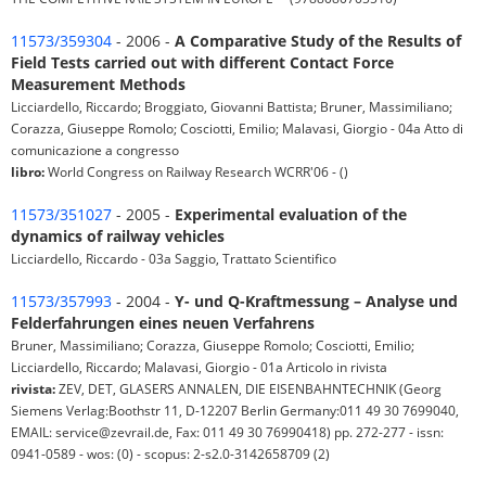
11573/359304
- 2006 -
A Comparative Study of the Results of
Field Tests carried out with different Contact Force
Measurement Methods
Licciardello, Riccardo; Broggiato, Giovanni Battista; Bruner, Massimiliano;
Corazza, Giuseppe Romolo; Cosciotti, Emilio; Malavasi, Giorgio - 04a Atto di
comunicazione a congresso
libro:
World Congress on Railway Research WCRR'06 - ()
11573/351027
- 2005 -
Experimental evaluation of the
dynamics of railway vehicles
Licciardello, Riccardo - 03a Saggio, Trattato Scientifico
11573/357993
- 2004 -
Y- und Q-Kraftmessung – Analyse und
Felderfahrungen eines neuen Verfahrens
Bruner, Massimiliano; Corazza, Giuseppe Romolo; Cosciotti, Emilio;
Licciardello, Riccardo; Malavasi, Giorgio - 01a Articolo in rivista
rivista:
ZEV, DET, GLASERS ANNALEN, DIE EISENBAHNTECHNIK (Georg
Siemens Verlag:Boothstr 11, D-12207 Berlin Germany:011 49 30 7699040,
EMAIL: service@zevrail.de, Fax: 011 49 30 76990418) pp. 272-277 - issn:
0941-0589 - wos: (0) - scopus: 2-s2.0-3142658709 (2)