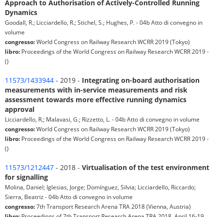
Approach to Authorisation of Actively-Controlled Running
Dynamics
Goodall, R.; Licciardello, R.; Stichel, S.; Hughes, P. - 04b Atto di convegno in
volume
congresso:
World Congress on Railway Research WCRR 2019 (Tokyo)
libro:
Proceedings of the World Congress on Railway Research WCRR 2019 -
()
11573/1433944
- 2019 -
Integrating on-board authorisation
measurements with in-service measurements and risk
assessment towards more effective running dynamics
approval
Licciardello, R.; Malavasi, G.; Rizzetto, L. - 04b Atto di convegno in volume
congresso:
World Congress on Railway Research WCRR 2019 (Tokyo)
libro:
Proceedings of the World Congress on Railway Research WCRR 2019 -
()
11573/1212447
- 2018 -
Virtualisation of the test environment
for signalling
Molina, Daniel; Iglesias, Jorge; Domínguez, Silvia; Licciardello, Riccardo;
Sierra, Beatriz - 04b Atto di convegno in volume
congresso:
7th Transport Research Arena TRA 2018 (Vienna, Austria)
libro:
Proceedings of 7th Transport Research Arena TRA 2018, April 16-19,