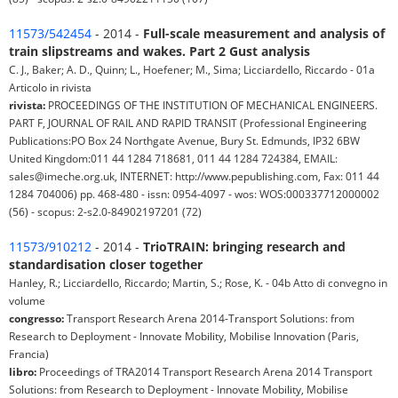
11573/542454
- 2014 -
Full-scale measurement and analysis of
train slipstreams and wakes. Part 2 Gust analysis
C. J., Baker; A. D., Quinn; L., Hoefener; M., Sima; Licciardello, Riccardo - 01a
Articolo in rivista
rivista:
PROCEEDINGS OF THE INSTITUTION OF MECHANICAL ENGINEERS.
PART F, JOURNAL OF RAIL AND RAPID TRANSIT (Professional Engineering
Publications:PO Box 24 Northgate Avenue, Bury St. Edmunds, IP32 6BW
United Kingdom:011 44 1284 718681, 011 44 1284 724384, EMAIL:
sales@imeche.org.uk, INTERNET: http://www.pepublishing.com, Fax: 011 44
1284 704006) pp. 468-480 - issn: 0954-4097 - wos: WOS:000337712000002
(56) - scopus: 2-s2.0-84902197201 (72)
11573/910212
- 2014 -
TrioTRAIN: bringing research and
standardisation closer together
Hanley, R.; Licciardello, Riccardo; Martin, S.; Rose, K. - 04b Atto di convegno in
volume
congresso:
Transport Research Arena 2014-Transport Solutions: from
Research to Deployment - Innovate Mobility, Mobilise Innovation (Paris,
Francia)
libro:
Proceedings of TRA2014 Transport Research Arena 2014 Transport
Solutions: from Research to Deployment - Innovate Mobility, Mobilise