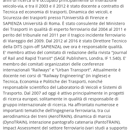
anni di ricerca si è occupato principalmente di interazione
veicolo-via, e tra il 2003 e il 2012 è stato docente a contratto di
Tecnica ed economia di trasporti, Dinamica dei veicoli, e
Sicurezza dei trasporti presso l'Università di Firenze e
SAPIENZA Università di Roma. È stato consulente del Ministero
dei Trasporti in qualità di esperto ferroviario dal 2004 al 2011 e
perito del tribunale nel 2011 per il tragico incidente ferroviario
di Viareggio del 2009. Dal 2012 al 2016 è stato Direttore Tecnico
della DITS (spin-off SAPIENZA), ove ora è responsabile qualità.
E' membro attivo del comitato di redazione della rivista "Journal
of Rail and Rapid Transit" (SAGE Publishers, Londra, IF 1.540). E’
membro dei comitati organizzatori delle conferenze
internazionali “Railways” e “Urban Transport”. Attualmente è
docente nei corsi di “Railway Engineering” (in inglese) e
Tecnica, Economia e Politiche dei Trasporti, nonché
responsabile scientifico del Laboratorio di Veicoli e Sistemi di
Trasporto. Dal 2007 ad oggi è attivo principalmente in progetti
di ricerca europei, solitamente in qualità di responsabile di
gruppo internazionale di ricerca. Ha affrontato numerose e
importanti tematiche dell’ingegneria ferroviaria, tra cui
aerodinamica dei treni (AeroTRAIN), dinamica di marcia
(DynoTRAIN), interazione pantografo catenaria (PantoTRAIN),
Impact Assessment del settore ferroviario (vari studi a supporto