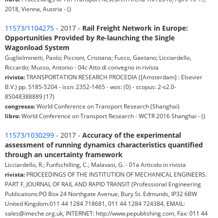
2018, Vienna, Austria - ()
11573/1104275
- 2017 -
Rail Freight Network in Europe:
Opportunities Provided by Re-launching the Single
Wagonload System
Guglielminetti, Paolo; Piccioni, Cristiana; Fusco, Gaetano; Licciardello,
Riccardo; Musso, Antonio - 04c Atto di convegno in rivista
rivista:
TRANSPORTATION RESEARCH PROCEDIA ([Amsterdam] : Elsevier
B.V.) pp. 5185-5204 - issn: 2352-1465 - wos: (0) - scopus: 2-s2.0-
85048388889 (17)
congresso:
World Conference on Transport Research (Shanghai)
libro:
World Conference on Transport Research - WCTR 2016 Shanghai - ()
11573/1030299
- 2017 -
Accuracy of the experimental
assessment of running dynamics characteristics quantified
through an uncertainty framework
Licciardello, R.; Funfschilling, C.; Malavasi, G. - 01a Articolo in rivista
rivista:
PROCEEDINGS OF THE INSTITUTION OF MECHANICAL ENGINEERS.
PART F, JOURNAL OF RAIL AND RAPID TRANSIT (Professional Engineering
Publications:PO Box 24 Northgate Avenue, Bury St. Edmunds, IP32 6BW
United Kingdom:011 44 1284 718681, 011 44 1284 724384, EMAIL:
sales@imeche.org.uk, INTERNET: http://www.pepublishing.com, Fax: 011 44