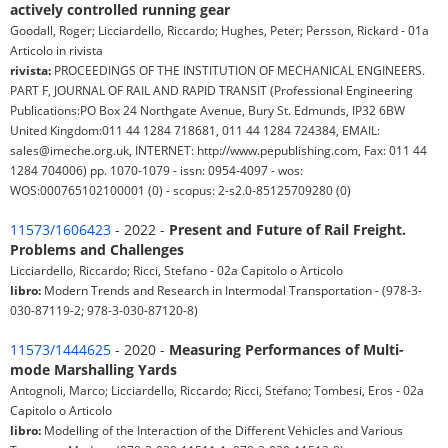
actively controlled running gear
Goodall, Roger; Licciardello, Riccardo; Hughes, Peter; Persson, Rickard - 01a
Articolo in rivista
rivista:
PROCEEDINGS OF THE INSTITUTION OF MECHANICAL ENGINEERS.
PART F, JOURNAL OF RAIL AND RAPID TRANSIT (Professional Engineering
Publications:PO Box 24 Northgate Avenue, Bury St. Edmunds, IP32 6BW
United Kingdom:011 44 1284 718681, 011 44 1284 724384, EMAIL:
sales@imeche.org.uk, INTERNET: http://www.pepublishing.com, Fax: 011 44
1284 704006) pp. 1070-1079 - issn: 0954-4097 - wos:
WOS:000765102100001 (0) - scopus: 2-s2.0-85125709280 (0)
11573/1606423
- 2022 -
Present and Future of Rail Freight.
Problems and Challenges
Licciardello, Riccardo; Ricci, Stefano - 02a Capitolo o Articolo
libro:
Modern Trends and Research in Intermodal Transportation - (978-3-
030-87119-2; 978-3-030-87120-8)
11573/1444625
- 2020 -
Measuring Performances of Multi-
mode Marshalling Yards
Antognoli, Marco; Licciardello, Riccardo; Ricci, Stefano; Tombesi, Eros - 02a
Capitolo o Articolo
libro:
Modelling of the Interaction of the Different Vehicles and Various