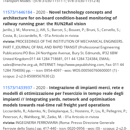
Transport Modes - (978-3-030-11511-1; 978-3-030-11512-8)
11573/1446184
- 2020 -
Novel technology concepts and
architecture for on-board condition-based monitoring of
railway running gear: the RUN2Rail vision
Jarillo, J. M.; Moreno, J.; Alfi, S.; Barcet, S.; Bouvet, P.; Bruni, S.; Cervello, S.;
Costa, B.; Licciardello, R. - 01a Articolo in rivista
rivista:
PROCEEDINGS OF THE INSTITUTION OF MECHANICAL ENGINEERS.
PART F, JOURNAL OF RAIL AND RAPID TRANSIT (Professional Engineering
Publications:PO Box 24 Northgate Avenue, Bury St. Edmunds, IP32 6BW
United Kingdom:011 44 1284 718681, 011 44 1284 724384, EMAIL:
sales@imeche.org.uk, INTERNET: http://www.pepublishing.com, Fax: 011 44
1284 704006) pp. - - issn: 0954-4097 - wos: WOS:000560760600001 (1) -
scopus: 2-s2.0-85089567630 (2)
11573/1433937
- 2020 -
Integrazione di impianti merci, rete e
modelli di ottimizzazione per l’esercizio in tempo reale degli
impianti // Integrating yards, network and optimisation
models towards real-time rail freight yard operations
Licciardello, R.; Adamko, N.; Deleplanque, S.; Hosteins, P.; Liu, R.; Pellegrini, P.;
Peterson, A.; Wahlborg, M.; Zatko, M. - 01a Articolo in rivista
rivista:
INGEGNERIA FERROVIARIA (Roma: Presso Direzione Generale
Ferrovie dello Stato.) pp. 417-440 - issn: 0020-0956 - wos: (0) - scopus: 2-s2.0-