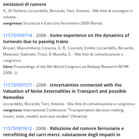
emissioni di rumore
A., Di Stefano; Licciardello, Riccardo; Tieri, Antonio - 04b Atto di convegno in
volume
congresso:
Sicurezza e Esercizio Ferroviario 2009 (Roma)
11573/359714
- 2008 -
Some experience on the dynamics of
turnouts due to passing trains
Bruner, Massimiliano; Corazza, G. R.; Cosciotti, Emilio; Licciardello, Riccardo;
Malavasi, Gabriele; Troisi, R; Musella, S. - 04a Atto di comunicazione a
congresso
libro:
Proceedings of the 8th World Congress on Railway Research WCRR
2008 - ()
11573/507577
- 2008 -
Uncertainties connected with the
Valuation of Noise Externalities in Transport and possible
Remedies
Licciardello, Riccardo; Tieri, Antonio - 04a Atto di comunicazione a congresso
congresso:
International Conference "Transportation decision making:
issues, tools, models and case studies" (Venezia)
11573/507612
- 2008 -
Riduzione del rumore ferroviario e
retrofitting dei carri merci: valutazione degli impatti in