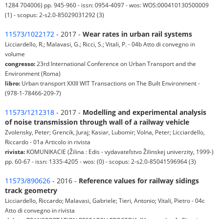
1284 704006) pp. 945-960 - issn: 0954-4097 - wos: WOS:000410130500009
(1) - scopus: 2-s2.0-85029031292 (3)
11573/1022172
- 2017 -
Wear rates in urban rail systems
Licciardello, R.; Malavasi, G.; Ricci, S.; Vitali, P. - 04b Atto di convegno in
volume
congresso:
23rd International Conference on Urban Transport and the
Environment (Roma)
libro:
Urban transport XXIII WIT Transactions on The Built Environment -
(978-1-78466-209-7)
11573/1212318
- 2017 -
Modelling and experimental analysis
of noise transmission through wall of a railway vehicle
Zvolensky, Peter; Grencik, Juraj; Kasiar, Lubomir; Volna, Peter; Licciardello,
Riccardo - 01a Articolo in rivista
rivista:
KOMUNIKACIE (Žilina : Edis - vydavateľstvo Žilinskej univerzity, 1999-)
pp. 60-67 - issn: 1335-4205 - wos: (0) - scopus: 2-s2.0-85041596964 (3)
11573/890626
- 2016 -
Reference values for railway sidings
track geometry
Licciardello, Riccardo; Malavasi, Gabriele; Tieri, Antonio; Vitali, Pietro - 04c
Atto di convegno in rivista