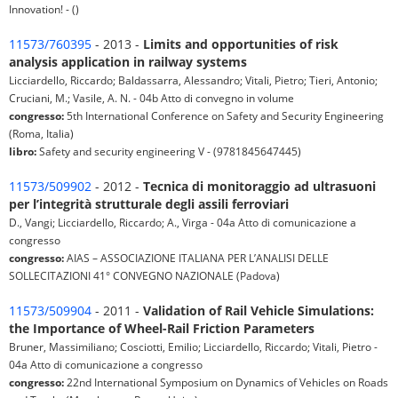
Innovation! - ()
11573/760395
- 2013 -
Limits and opportunities of risk
analysis application in railway systems
Licciardello, Riccardo; Baldassarra, Alessandro; Vitali, Pietro; Tieri, Antonio;
Cruciani, M.; Vasile, A. N. - 04b Atto di convegno in volume
congresso:
5th International Conference on Safety and Security Engineering
(Roma, Italia)
libro:
Safety and security engineering V - (9781845647445)
11573/509902
- 2012 -
Tecnica di monitoraggio ad ultrasuoni
per l’integrità strutturale degli assili ferroviari
D., Vangi; Licciardello, Riccardo; A., Virga - 04a Atto di comunicazione a
congresso
congresso:
AIAS – ASSOCIAZIONE ITALIANA PER L’ANALISI DELLE
SOLLECITAZIONI 41° CONVEGNO NAZIONALE (Padova)
11573/509904
- 2011 -
Validation of Rail Vehicle Simulations:
the Importance of Wheel-Rail Friction Parameters
Bruner, Massimiliano; Cosciotti, Emilio; Licciardello, Riccardo; Vitali, Pietro -
04a Atto di comunicazione a congresso
congresso:
22nd International Symposium on Dynamics of Vehicles on Roads