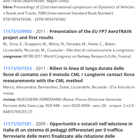
and Tracks (Manchester, Regno Unito)
libro:
Proceedings of 22nd international symposium on Dynamics of Vehicles
n Roads and Tracks. ISBN (International Standard Book Number).
9781905476596. - (9781905476596)
11573/509900
- 2011 -
Presentation of the EU FP7 AeroTRAIN
project and first results
M., Sima; E., Grappein; M., Weise; N., Paradot; M., Hieke; C., Baker;
Licciardello, Riccardo; M., Couturier - 04a Atto di comunicazione a congresso
congresso:
WCRR 2011 World Congress on Railway Research (Lille, France)
11573/507553
- 2011 -
Rilievi in linea di lunga durata delle
forze di contatto con il metodo CML / Longterm contact force
measurements with the CML method
Marco, Alessandria; Bernardino, Dotta; Licciardello, Riccardo - 01a Articolo in
rivista
rivista:
INGEGNERIA FERROVIARIA (Roma: Presso Direzione Generale
Ferrovie dello Stato.) pp. 929-948 - issn: 0020-0956 - wos: (0) - scopus: 2-s2.0-
84855769255 (7)
11573/507581
- 2009 -
Opportunità e ostacoli nell'adozione in
Italia di un sistema di pedaggi differenziati per il traffico
ferroviario delle merci finalizzato alla riduzione delle