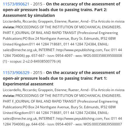
11573/890621
- 2015 -
On the accuracy of the assessment of
open-air pressure loads due to passing trains. Part 2:
Assessment by simulation
Licciardello, Riccardo; Grappein, Etienne; Rueter, Arnd - 01a Articolo in rivista
rivista:
PROCEEDINGS OF THE INSTITUTION OF MECHANICAL ENGINEERS.
PART F, JOURNAL OF RAIL AND RAPID TRANSIT (Professional Engineering
Publications:PO Box 24 Northgate Avenue, Bury St. Edmunds, IP32 6BW
United Kingdom:011 44 1284 718681, 011 44 1284 724384, EMAIL:
sales@imeche.org.uk, INTERNET: http://www.pepublishing.com, Fax: 011 44
1284 704006) pp. 657-667 - issn: 0954-4097 - wos: WOS:000358839500008
(1) - scopus: 2-s2.0-84938500776 (4)
11573/906329
- 2015 -
On the accuracy of the assessment of
open-air pressure loads due to passing trains: Part 1:
Experimental assessment
Licciardello, Riccardo; Grappein, Etienne; Rueter, Arnd - 01a Articolo in rivista
rivista:
PROCEEDINGS OF THE INSTITUTION OF MECHANICAL ENGINEERS.
PART F, JOURNAL OF RAIL AND RAPID TRANSIT (Professional Engineering
Publications:PO Box 24 Northgate Avenue, Bury St. Edmunds, IP32 6BW
United Kingdom:011 44 1284 718681, 011 44 1284 724384, EMAIL:
sales@imeche.org.uk, INTERNET: http://www.pepublishing.com, Fax: 011 44
1284 704006) pp. 644-656 - issn: 0954-4097 - wos: WOS:000358839500007