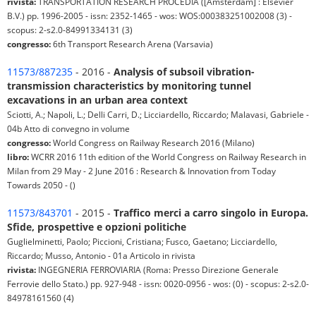
rivista:
TRANSPORTATION RESEARCH PROCEDIA ([Amsterdam] : Elsevier
B.V.) pp. 1996-2005 - issn: 2352-1465 - wos: WOS:000383251002008 (3) -
scopus: 2-s2.0-84991334131 (3)
congresso:
6th Transport Research Arena (Varsavia)
11573/887235
- 2016 -
Analysis of subsoil vibration-
transmission characteristics by monitoring tunnel
excavations in an urban area context
Sciotti, A.; Napoli, L.; Delli Carri, D.; Licciardello, Riccardo; Malavasi, Gabriele -
04b Atto di convegno in volume
congresso:
World Congress on Railway Research 2016 (Milano)
libro:
WCRR 2016 11th edition of the World Congress on Railway Research in
Milan from 29 May - 2 June 2016 : Research & Innovation from Today
Towards 2050 - ()
11573/843701
- 2015 -
Traffico merci a carro singolo in Europa.
Sfide, prospettive e opzioni politiche
Guglielminetti, Paolo; Piccioni, Cristiana; Fusco, Gaetano; Licciardello,
Riccardo; Musso, Antonio - 01a Articolo in rivista
rivista:
INGEGNERIA FERROVIARIA (Roma: Presso Direzione Generale
Ferrovie dello Stato.) pp. 927-948 - issn: 0020-0956 - wos: (0) - scopus: 2-s2.0-
84978161560 (4)