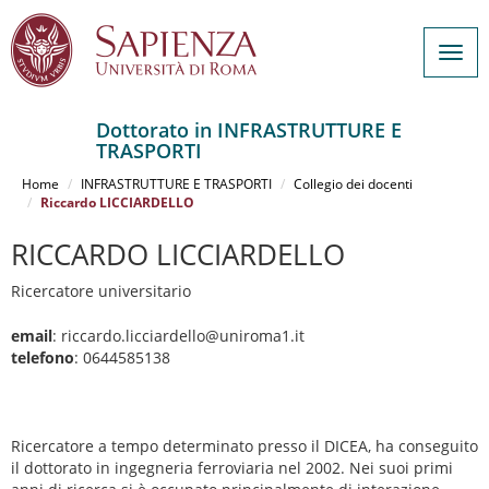
Togg
navig
Dottorato in INFRASTRUTTURE E
TRASPORTI
Salta
al
Home
INFRASTRUTTURE E TRASPORTI
Collegio dei docenti
contenuto
Riccardo LICCIARDELLO
principale
RICCARDO LICCIARDELLO
Ricercatore universitario
email
: riccardo.licciardello@uniroma1.it
telefono
: 0644585138
Ricercatore a tempo determinato presso il DICEA, ha conseguito
il dottorato in ingegneria ferroviaria nel 2002. Nei suoi primi