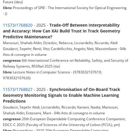
Future (deu)
libro:
Proceedings of SPIE - The International Society for Optical Engineering
- ()
11573/1768820
- 2025 -
Trade-Off Between Interpretability
and Accuracy: How Can XAI Build Trust in Track Geometry
Predictive Maintenance?
Mansouri, Shahab Aldin; Dziedzic, Rebecca; Licciardello, Riccardo; Abdi
Goudarzi, Sepehr; Renò, Vito; Cardellicchio, Angelo; Nitti, Massimiliano - 04b
Atto di convegno in volume
congresso:
6th International Conference on Reliability, Safety, and Security of
Railway Systems, RSSRail 2025 (ita)
libro:
Lecture Notes in Computer Science - (9783032107619;
9783032107626)
11573/1768827
- 2025 -
Synchronisation of On-Board Track
Geometry Monitoring Signals to Enable Machine Learning
Predictions
Goudarzi, Sepehr Abdi; Licciardello, Riccardo; Kaviani, Nadia; Mansouri,
Shahab Aldin; Entezami, Mani - 04b Atto di convegno in volume
congresso:
20th European Dependable Computing Conference Companion,
EDCC-C 2025 (Faculty of Sciences of the University of Lisbon (FCUL), prt)
libro:
Proceedings - 2025 20th European Dependable Computing