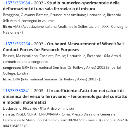
11573/359984
- 2003 -
Studio numerico-sperimentale delle
deformazioni di una sala ferroviaria di misura
Broggiato, Giovanni Battista; Bruner, Massimiliano; Licciardello, Riccardo -
04b Atto di convegno in volume
libro:
AIAS (Associazione Italiana Analisi delle Sollecitazioni), XXXII Convegno
Nazionale - ()
11573/366264
- 2003 -
On-board Measurement of Wheel/Rail
Contact Forces for Research Purposes
Bruner, Massimiliano; Cosciotti, Emilio; Licciardello, Riccardo - 04a Atto di
comunicazione a congresso
congresso:
ISRA (International Seminar On Railway Axles) 2003 (Imperial
College, Londra)
libro:
ISRA (International Seminar On Railway Axles) 2003 - ()
11573/350841
- 2003 -
Il «coefficiente d’attrito» nei calcoli di
dinamica del veicolo ferroviario – fenomenologia del contatto
e modelli matematici
Licciardello, Riccardo - 01a Articolo in rivista
rivista:
INGEGNERIA FERROVIARIA (Roma: Presso Direzione Generale
Ferrovie dello Stato.) pp. 645-657 - issn: 0020-0956 - wos: (0) - scopus: 2-s2.0-
0043164823 (0)