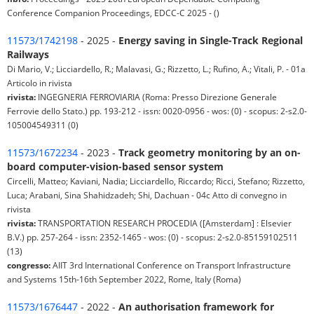
Conference Companion Proceedings, EDCC-C 2025 - ()
11573/1742198
- 2025 -
Energy saving in Single-Track Regional
Railways
Di Mario, V.; Licciardello, R.; Malavasi, G.; Rizzetto, L.; Rufino, A.; Vitali, P. - 01a
Articolo in rivista
rivista:
INGEGNERIA FERROVIARIA (Roma: Presso Direzione Generale
Ferrovie dello Stato.) pp. 193-212 - issn: 0020-0956 - wos: (0) - scopus: 2-s2.0-
105004549311 (0)
11573/1672234
- 2023 -
Track geometry monitoring by an on-
board computer-vision-based sensor system
Circelli, Matteo; Kaviani, Nadia; Licciardello, Riccardo; Ricci, Stefano; Rizzetto,
Luca; Arabani, Sina Shahidzadeh; Shi, Dachuan - 04c Atto di convegno in
rivista
rivista:
TRANSPORTATION RESEARCH PROCEDIA ([Amsterdam] : Elsevier
B.V.) pp. 257-264 - issn: 2352-1465 - wos: (0) - scopus: 2-s2.0-85159102511
(13)
congresso:
AIIT 3rd International Conference on Transport Infrastructure
and Systems 15th-16th September 2022, Rome, Italy (Roma)
11573/1676447
- 2022 -
An authorisation framework for