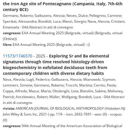
the Iron Age site of Pontecagnano (Campania, Italy, 7th-6th
century BCE)
Germano, Roberto; Galbusera, Alessia; Neves, Dulce; Pellegrino, Carmine;
Sperduti, Alessandra; Bondioli, Luca; Manzi, Giorgio; Nava, Alessia; Cristiani,
Emanuela - 04d Abstract in atti di convegno
congresso:
EAA Annual Meeting 2025 (Belgrade, virtual) (Belgrado, virtual
(Online))
libro:
EAA Annual Meeting 2025 (Belgrade, virtual) - ()
11573/1746570
- 2025 -
Exploring Sr and Ba elemental
signatures through time resolved histology-driven
biogeochemistry in exfoliated deciduous teeth from
contemporary children with diverse dietary habits
Nava, Alessia; Lugli, Federico; Galbusera, Alessia; Mianowski, Szymon;
Lemmers, Simone; Germano, Roberto; Trocchi, Martina; Cerrito, Paola;
Coppa, Alfredo; Mazur, Marta; Ottolenghi, Livia; Bietolini, Sabina; Mahoney,
Patrick; Anczkiewicz, Robert; Müller, Wolfgang; Bondioli, Luca - 04d Abstract
in atti di convegno
rivista:
AMERICAN JOURNAL OF BIOLOGICAL ANTHROPOLOGY (Hoboken NJ:
John Wiley & Sons Inc, 2021-) pp. 119- - issn: 2692-7691 - wos: (0) - scopus:
(0)
congresso:
94th Annual Meeting of the American Association of Biological