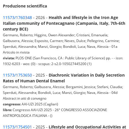
Produzione scientifica
11573/1760348
- 2026 -
Health and lifestyle in the Iron Age
Italian community of Pontecagnano (Campania, Italy, 7th-6th
century BCE)
Germano, Roberto; Higgins, Owen Alexander; Cristiani, Emanuela;
Galbusera, Alessia; Esposito, Carmen; Neves, Dulce; Pellegrino, Carmine;
Sperduti, Alessandra; Manzi, Giorgio; Bondioli, Luca; Nava, Alessia - 01a
Articolo in rivista
rivista:
PLOS ONE (San Francisco, CA : Public Library of Science) pp. - - issn:
1932-6203 - wos: (0) - scopus: 2-s2.0-105027445200 (1)
11573/1753650
- 2025 -
Diachronic Variation in Daily Secretion
Rates of Human Dental Enamel
Germano, Roberto; Galbusera, Alessia; Bergamini, Jessica; Stefani, Claudia;
Sperduti, Alessandra; Bondioli, Luca; Manzi, Giorgio; Nava, Alessia - 04d
Abstract in atti di convegno
congresso:
AAI-UZI 2025 (Cagliari)
libro:
Congresso AAI-UZI 2025 - 26° CONGRESSO ASSOCIAZIONE
ANTROPOLOGICA ITALIANA - ()
11573/1754501
- 2025 -
Lifestyle and Occupational Activities at