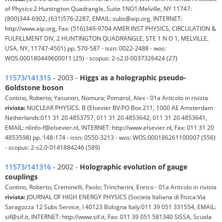
of Physics:2 Huntington Quadrangle, Suite 1NO1:Melville, NY 11747:
(800)344-6902, (631)576-2287, EMAIL: subs@aip.org, INTERNET:
http://www.aip.org, Fax: (516)349-9704 AMER INST PHYSICS, CIRCULATION &
FULFILLMENT DIV, 2 HUNTINGTON QUADRANGLE, STE 1 N O 1, MELVILLE,
USA, NY, 11747-4501) pp. 570-587 - issn: 0022-2488 - wos:
WOS:000180449600011 (25) - scopus: 2-s2.0-0037326424 (27)
11573/141315
- 2003 -
Higgs as a holographic pseudo-
Goldstone boson
Contino, Roberto; Yasunori, Nomura; Pomarol, Alex - 01a Articolo in rivista
rivista:
NUCLEAR PHYSICS. B (Elsevier BV:PO Box 211, 1000 AE Amsterdam
Netherlands:011 31 20 4853757, 011 31 20 4853642, 011 31 20 4853641,
EMAIL: nlinfo-f@elsevier.nl, INTERNET: http://www.elsevier.nl, Fax: 011 31 20
4853598) pp. 148-174 - issn: 0550-3213 - wos: WOS:000186261100007 (556)
- scopus: 2-s2.0-0141884246 (589)
11573/141316
- 2002 -
Holographic evolution of gauge
couplings
Contino, Roberto; Creminelli, Paolo; Trincherini, Enrico - 01a Articolo in rivista
rivista:
JOURNAL OF HIGH ENERGY PHYSICS (Societa Italiana di Fisica:Via
Saragozza 12 Subs Service, I 40123 Bologna Italy:011 39 051 331554, EMAIL:
sif@sif.it, INTERNET: http://www.sif.it, Fax: 011 39 051 581340 SISSA, Scuola