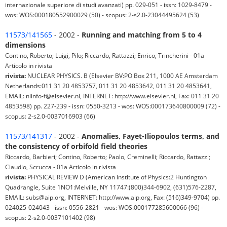
internazionale superiore di studi avanzati) pp. 029-051 - issn: 1029-8479 -
wos: WOS:000180552900029 (50) - scopus: 2-s2.0-23044495624 (53)
11573/141565
- 2002 -
Running and matching from 5 to 4
dimensions
Contino, Roberto; Luigi, Pilo; Riccardo, Rattazzi; Enrico, Trincherini - 01a
Articolo in rivista
rivista:
NUCLEAR PHYSICS. B (Elsevier BV:PO Box 211, 1000 AE Amsterdam
Netherlands:011 31 20 4853757, 011 31 20 4853642, 011 31 20 4853641,
EMAIL: nlinfo-f@elsevier.nl, INTERNET: http://www.elsevier.nl, Fax: 011 31 20
4853598) pp. 227-239 - issn: 0550-3213 - wos: WOS:000173640800009 (72) -
scopus: 2-s2.0-0037016903 (66)
11573/141317
- 2002 -
Anomalies, Fayet-Iliopoulos terms, and
the consistency of orbifold field theories
Riccardo, Barbieri; Contino, Roberto; Paolo, Creminelli; Riccardo, Rattazzi;
Claudio, Scrucca - 01a Articolo in rivista
rivista:
PHYSICAL REVIEW D (American Institute of Physics:2 Huntington
Quadrangle, Suite 1NO1:Melville, NY 11747:(800)344-6902, (631)576-2287,
EMAIL: subs@aip.org, INTERNET: http://www.aip.org, Fax: (516)349-9704) pp.
024025-024043 - issn: 0556-2821 - wos: WOS:000177285600066 (96) -
scopus: 2-s2.0-0037101402 (98)