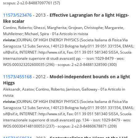
scopus: 2-s2.0-84887097761 (57)
11573/523476
- 2013 -
Effective Lagrangian for a light Higgs-
like scalar
Contino, Roberto; Ghezzi, Margherita; Grojean, Christophe; Margarete,
Muhlleitner; Michael, Spira - 01a Articolo in rivista
rivista:
JOURNAL OF HIGH ENERGY PHYSICS (Societa Italiana di Fisica:Via
Saragozza 12 Subs Service, I 40123 Bologna Italy:011 39 051 331554, EMAIL:
sif@sif.it, INTERNET: http://www.sif.it, Fax: 011 39 051 581340 SISSA, Scuola
internazionale superiore di studi avanzati) pp. - - issn: 1029-8479 - wos:
WOS:000323202600035 (296) - scopus: 2-s2.0-84881328590 (300)
11573/455168
- 2012 -
Model-independent bounds on a light
Higgs
Aleksandr, Azatov; Contino, Roberto; Jamison, Galloway - 01a Articolo in
rivista
rivista:
JOURNAL OF HIGH ENERGY PHYSICS (Societa Italiana di Fisica:Via
Saragozza 12 Subs Service, I 40123 Bologna Italy:011 39 051 331554, EMAIL:
sif@sif.it, INTERNET: http://www.sif.it, Fax: 011 39 051 581340 SISSA, Scuola
internazionale superiore di studi avanzati) pp. 134- - issn: 1029-8479 - wos:
WOS:000304148100053 (237) - scopus: 2-s2.0-84860678871 (209)