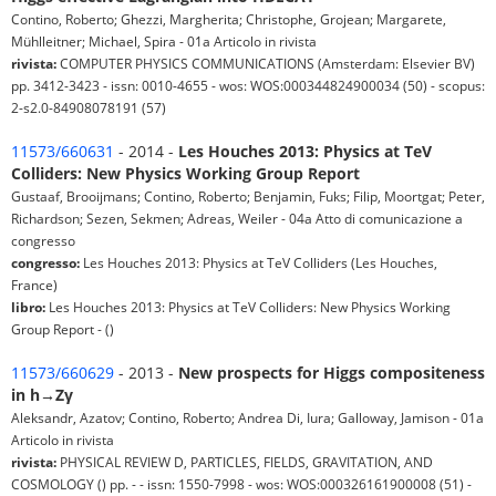
Contino, Roberto; Ghezzi, Margherita; Christophe, Grojean; Margarete,
Mühlleitner; Michael, Spira - 01a Articolo in rivista
rivista:
COMPUTER PHYSICS COMMUNICATIONS (Amsterdam: Elsevier BV)
pp. 3412-3423 - issn: 0010-4655 - wos: WOS:000344824900034 (50) - scopus:
2-s2.0-84908078191 (57)
11573/660631
- 2014 -
Les Houches 2013: Physics at TeV
Colliders: New Physics Working Group Report
Gustaaf, Brooijmans; Contino, Roberto; Benjamin, Fuks; Filip, Moortgat; Peter,
Richardson; Sezen, Sekmen; Adreas, Weiler - 04a Atto di comunicazione a
congresso
congresso:
Les Houches 2013: Physics at TeV Colliders (Les Houches,
France)
libro:
Les Houches 2013: Physics at TeV Colliders: New Physics Working
Group Report - ()
11573/660629
- 2013 -
New prospects for Higgs compositeness
in h→Zγ
Aleksandr, Azatov; Contino, Roberto; Andrea Di, Iura; Galloway, Jamison - 01a
Articolo in rivista
rivista:
PHYSICAL REVIEW D, PARTICLES, FIELDS, GRAVITATION, AND
COSMOLOGY () pp. - - issn: 1550-7998 - wos: WOS:000326161900008 (51) -