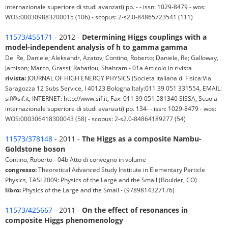
internazionale superiore di studi avanzati) pp. - - issn: 1029-8479 - wos:
WOS:000309883200015 (106) - scopus: 2-s2.0-84865723541 (111)
11573/455171
- 2012 -
Determining Higgs couplings with a
model-independent analysis of h to gamma gamma
Del Re, Daniele; Aleksandr, Azatov; Contino, Roberto; Daniele, Re; Galloway,
Jamison; Marco, Grassi; Rahatlou, Shahram - 01a Articolo in rivista
rivista:
JOURNAL OF HIGH ENERGY PHYSICS (Societa Italiana di Fisica:Via
Saragozza 12 Subs Service, I 40123 Bologna Italy:011 39 051 331554, EMAIL:
sif@sif.it, INTERNET: http://www.sif.it, Fax: 011 39 051 581340 SISSA, Scuola
internazionale superiore di studi avanzati) pp. 134- - issn: 1029-8479 - wos:
WOS:000306418300043 (58) - scopus: 2-s2.0-84864189277 (54)
11573/378148
- 2011 -
The Higgs as a composite Nambu-
Goldstone boson
Contino, Roberto - 04b Atto di convegno in volume
congresso:
Theoretical Advanced Study Institute in Elementary Particle
Physics, TASI 2009: Physics of the Large and the Small (Boulder, CO)
libro:
Physics of the Large and the Small - (9789814327176)
11573/425667
- 2011 -
On the effect of resonances in
composite Higgs phenomenology