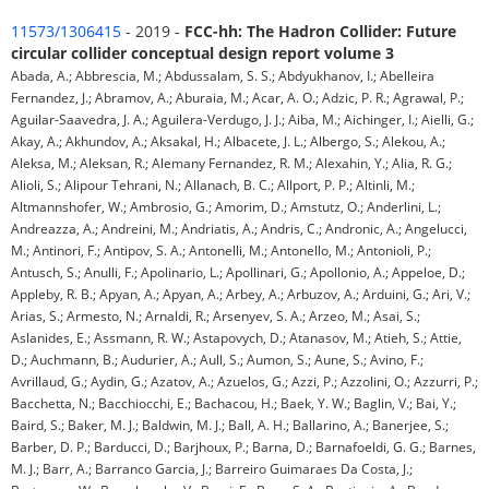
11573/1306415
- 2019 -
FCC-hh: The Hadron Collider: Future
circular collider conceptual design report volume 3
Abada, A.; Abbrescia, M.; Abdussalam, S. S.; Abdyukhanov, I.; Abelleira
Fernandez, J.; Abramov, A.; Aburaia, M.; Acar, A. O.; Adzic, P. R.; Agrawal, P.;
Aguilar-Saavedra, J. A.; Aguilera-Verdugo, J. J.; Aiba, M.; Aichinger, I.; Aielli, G.;
Akay, A.; Akhundov, A.; Aksakal, H.; Albacete, J. L.; Albergo, S.; Alekou, A.;
Aleksa, M.; Aleksan, R.; Alemany Fernandez, R. M.; Alexahin, Y.; Alia, R. G.;
Alioli, S.; Alipour Tehrani, N.; Allanach, B. C.; Allport, P. P.; Altinli, M.;
Altmannshofer, W.; Ambrosio, G.; Amorim, D.; Amstutz, O.; Anderlini, L.;
Andreazza, A.; Andreini, M.; Andriatis, A.; Andris, C.; Andronic, A.; Angelucci,
M.; Antinori, F.; Antipov, S. A.; Antonelli, M.; Antonello, M.; Antonioli, P.;
Antusch, S.; Anulli, F.; Apolinario, L.; Apollinari, G.; Apollonio, A.; Appeloe, D.;
Appleby, R. B.; Apyan, A.; Apyan, A.; Arbey, A.; Arbuzov, A.; Arduini, G.; Ari, V.;
Arias, S.; Armesto, N.; Arnaldi, R.; Arsenyev, S. A.; Arzeo, M.; Asai, S.;
Aslanides, E.; Assmann, R. W.; Astapovych, D.; Atanasov, M.; Atieh, S.; Attie,
D.; Auchmann, B.; Audurier, A.; Aull, S.; Aumon, S.; Aune, S.; Avino, F.;
Avrillaud, G.; Aydin, G.; Azatov, A.; Azuelos, G.; Azzi, P.; Azzolini, O.; Azzurri, P.;
Bacchetta, N.; Bacchiocchi, E.; Bachacou, H.; Baek, Y. W.; Baglin, V.; Bai, Y.;
Baird, S.; Baker, M. J.; Baldwin, M. J.; Ball, A. H.; Ballarino, A.; Banerjee, S.;
Barber, D. P.; Barducci, D.; Barjhoux, P.; Barna, D.; Barnafoeldi, G. G.; Barnes,
M. J.; Barr, A.; Barranco Garcia, J.; Barreiro Guimaraes Da Costa, J.;