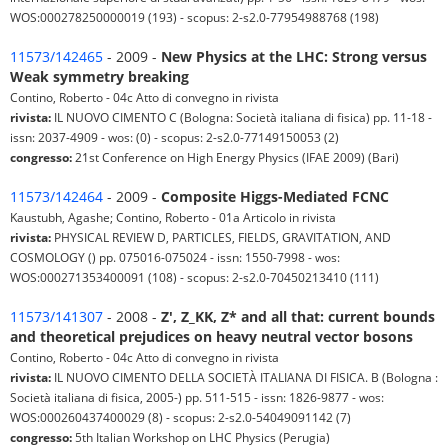
WOS:000278250000019 (193) - scopus: 2-s2.0-77954988768 (198)
11573/142465
- 2009 -
New Physics at the LHC: Strong versus
Weak symmetry breaking
Contino, Roberto - 04c Atto di convegno in rivista
rivista:
IL NUOVO CIMENTO C (Bologna: Società italiana di fisica) pp. 11-18 -
issn: 2037-4909 - wos: (0) - scopus: 2-s2.0-77149150053 (2)
congresso:
21st Conference on High Energy Physics (IFAE 2009) (Bari)
11573/142464
- 2009 -
Composite Higgs-Mediated FCNC
Kaustubh, Agashe; Contino, Roberto - 01a Articolo in rivista
rivista:
PHYSICAL REVIEW D, PARTICLES, FIELDS, GRAVITATION, AND
COSMOLOGY () pp. 075016-075024 - issn: 1550-7998 - wos:
WOS:000271353400091 (108) - scopus: 2-s2.0-70450213410 (111)
11573/141307
- 2008 -
Z', Z_KK, Z* and all that: current bounds
and theoretical prejudices on heavy neutral vector bosons
Contino, Roberto - 04c Atto di convegno in rivista
rivista:
IL NUOVO CIMENTO DELLA SOCIETÀ ITALIANA DI FISICA. B (Bologna :
Società italiana di fisica, 2005-) pp. 511-515 - issn: 1826-9877 - wos:
WOS:000260437400029 (8) - scopus: 2-s2.0-54049091142 (7)
congresso:
5th Italian Workshop on LHC Physics (Perugia)