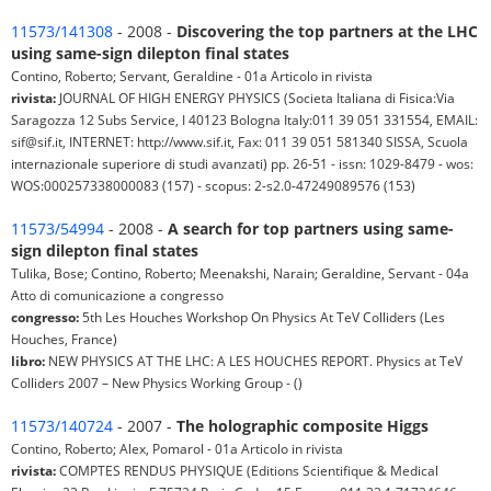
11573/141308
- 2008 -
Discovering the top partners at the LHC
using same-sign dilepton final states
Contino, Roberto; Servant, Geraldine - 01a Articolo in rivista
rivista:
JOURNAL OF HIGH ENERGY PHYSICS (Societa Italiana di Fisica:Via
Saragozza 12 Subs Service, I 40123 Bologna Italy:011 39 051 331554, EMAIL:
sif@sif.it, INTERNET: http://www.sif.it, Fax: 011 39 051 581340 SISSA, Scuola
internazionale superiore di studi avanzati) pp. 26-51 - issn: 1029-8479 - wos:
WOS:000257338000083 (157) - scopus: 2-s2.0-47249089576 (153)
11573/54994
- 2008 -
A search for top partners using same-
sign dilepton final states
Tulika, Bose; Contino, Roberto; Meenakshi, Narain; Geraldine, Servant - 04a
Atto di comunicazione a congresso
congresso:
5th Les Houches Workshop On Physics At TeV Colliders (Les
Houches, France)
libro:
NEW PHYSICS AT THE LHC: A LES HOUCHES REPORT. Physics at TeV
Colliders 2007 – New Physics Working Group - ()
11573/140724
- 2007 -
The holographic composite Higgs
Contino, Roberto; Alex, Pomarol - 01a Articolo in rivista
rivista:
COMPTES RENDUS PHYSIQUE (Editions Scientifique & Medical