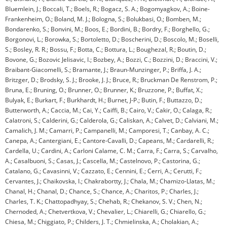
Bluemlein, J.; Boccali, T.; Boels, R.; Bogacz, S. A.; Bogomyagkov, A.; Boine-
Frankenheim, O.; Boland, M. J.; Bologna, S.; Bolukbasi, O.; Bomben, M.;
Bondarenko, S.; Bonvini, M.; Boos, E.; Bordini, B.; Bordry, F.; Borghello, G.;
Borgonovi, L.; Borowka, S.; Bortoletto, D.; Boscherini, D.; Boscolo, M.; Boselli,
S.; Bosley, R. R.; Bossu, F.; Botta, C.; Bottura, L.; Boughezal, R.; Boutin, D.;
Bovone, G.; Bozovic Jelisavic, I.; Bozbey, A.; Bozzi, C.; Bozzini, D.; Braccini, V.;
Braibant-Giacomelli, S.; Bramante, J.; Braun-Munzinger, P.; Briffa, J. A.;
Britzger, D.; Brodsky, S. J.; Brooke, J. J.; Bruce, R.; Bruckman De Renstrom, P.;
Bruna, E.; Bruning, O.; Brunner, O.; Brunner, K.; Bruzzone, P.; Buffat, X.;
Bulyak, E.; Burkart, F.; Burkhardt, H.; Burnet, J-P.; Butin, F.; Buttazzo, D.;
Butterworth, A.; Caccia, M.; Cai, Y.; Caiffi, B.; Cairo, V.; Cakir, O.; Calaga, R.;
Calatroni, S.; Calderini, G.; Calderola, G.; Caliskan, A.; Calvet, D.; Calviani, M.;
Camalich, J. M.; Camarri, P.; Campanelli, M.; Camporesi, T.; Canbay, A. C.;
Canepa, A.; Cantergiani, E.; Cantore-Cavalli, D.; Capeans, M.; Cardarelli, R.;
Cardella, U.; Cardini, A.; Carloni Calame, C. M.; Carra, F.; Carra, S.; Carvalho,
A.; Casalbuoni, S.; Casas, J.; Cascella, M.; Castelnovo, P.; Castorina, G.;
Catalano, G.; Cavasinni, V.; Cazzato, E.; Cennini, E.; Cerri, A.; Cerutti, F.;
Cervantes, J.; Chaikovska, I.; Chakrabortty, J.; Chala, M.; Chamizo-Llatas, M.;
Chanal, H.; Chanal, D.; Chance, S.; Chance, A.; Charitos, P.; Charles, J.;
Charles, T. K.; Chattopadhyay, S.; Chehab, R.; Chekanov, S. V.; Chen, N.;
Chernoded, A.; Chetvertkova, V.; Chevalier, L.; Chiarelli, G.; Chiarello, G.;
Chiesa, M.; Chiggiato, P.; Childers, J. T.; Chmielinska, A.; Cholakian, A.;