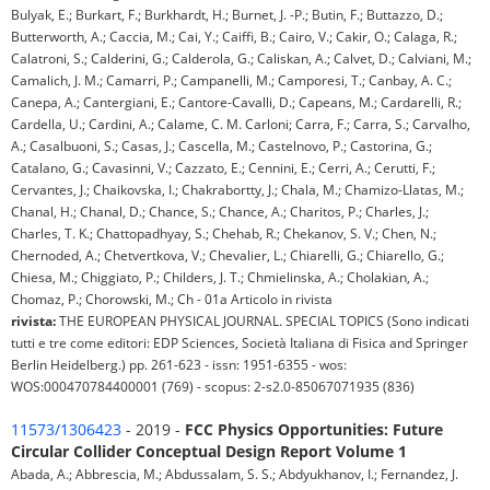
Bulyak, E.; Burkart, F.; Burkhardt, H.; Burnet, J. -P.; Butin, F.; Buttazzo, D.;
Butterworth, A.; Caccia, M.; Cai, Y.; Caiffi, B.; Cairo, V.; Cakir, O.; Calaga, R.;
Calatroni, S.; Calderini, G.; Calderola, G.; Caliskan, A.; Calvet, D.; Calviani, M.;
Camalich, J. M.; Camarri, P.; Campanelli, M.; Camporesi, T.; Canbay, A. C.;
Canepa, A.; Cantergiani, E.; Cantore-Cavalli, D.; Capeans, M.; Cardarelli, R.;
Cardella, U.; Cardini, A.; Calame, C. M. Carloni; Carra, F.; Carra, S.; Carvalho,
A.; Casalbuoni, S.; Casas, J.; Cascella, M.; Castelnovo, P.; Castorina, G.;
Catalano, G.; Cavasinni, V.; Cazzato, E.; Cennini, E.; Cerri, A.; Cerutti, F.;
Cervantes, J.; Chaikovska, I.; Chakrabortty, J.; Chala, M.; Chamizo-Llatas, M.;
Chanal, H.; Chanal, D.; Chance, S.; Chance, A.; Charitos, P.; Charles, J.;
Charles, T. K.; Chattopadhyay, S.; Chehab, R.; Chekanov, S. V.; Chen, N.;
Chernoded, A.; Chetvertkova, V.; Chevalier, L.; Chiarelli, G.; Chiarello, G.;
Chiesa, M.; Chiggiato, P.; Childers, J. T.; Chmielinska, A.; Cholakian, A.;
Chomaz, P.; Chorowski, M.; Ch - 01a Articolo in rivista
rivista:
THE EUROPEAN PHYSICAL JOURNAL. SPECIAL TOPICS (Sono indicati
tutti e tre come editori: EDP Sciences, Società Italiana di Fisica and Springer
Berlin Heidelberg.) pp. 261-623 - issn: 1951-6355 - wos:
WOS:000470784400001 (769) - scopus: 2-s2.0-85067071935 (836)
11573/1306423
- 2019 -
FCC Physics Opportunities: Future
Circular Collider Conceptual Design Report Volume 1
Abada, A.; Abbrescia, M.; Abdussalam, S. S.; Abdyukhanov, I.; Fernandez, J.