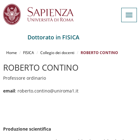
Togg
navig
Dottorato in FISICA
Salta
al
Home
FISICA
Collegio dei docenti
ROBERTO CONTINO
contenuto
principale
ROBERTO CONTINO
Professore ordinario
email
: roberto.contino@uniroma1.it
Produzione scientifica