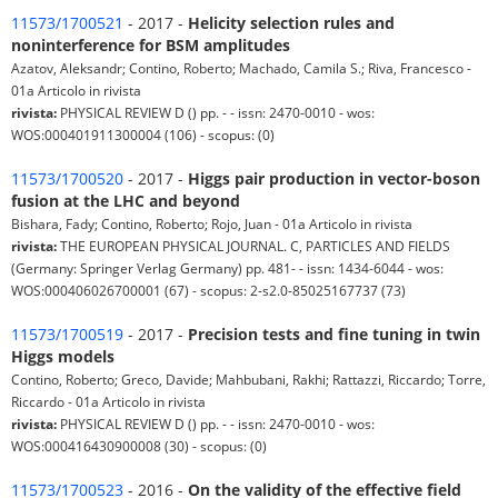
11573/1700521
- 2017 -
Helicity selection rules and
noninterference for BSM amplitudes
Azatov, Aleksandr; Contino, Roberto; Machado, Camila S.; Riva, Francesco -
01a Articolo in rivista
rivista:
PHYSICAL REVIEW D () pp. - - issn: 2470-0010 - wos:
WOS:000401911300004 (106) - scopus: (0)
11573/1700520
- 2017 -
Higgs pair production in vector-boson
fusion at the LHC and beyond
Bishara, Fady; Contino, Roberto; Rojo, Juan - 01a Articolo in rivista
rivista:
THE EUROPEAN PHYSICAL JOURNAL. C, PARTICLES AND FIELDS
(Germany: Springer Verlag Germany) pp. 481- - issn: 1434-6044 - wos:
WOS:000406026700001 (67) - scopus: 2-s2.0-85025167737 (73)
11573/1700519
- 2017 -
Precision tests and fine tuning in twin
Higgs models
Contino, Roberto; Greco, Davide; Mahbubani, Rakhi; Rattazzi, Riccardo; Torre,
Riccardo - 01a Articolo in rivista
rivista:
PHYSICAL REVIEW D () pp. - - issn: 2470-0010 - wos:
WOS:000416430900008 (30) - scopus: (0)
11573/1700523
- 2016 -
On the validity of the effective field