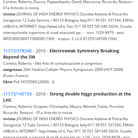
Contino, Roberto; Duccio, Pappadopulo; David, Marzocca; Riccardo, Rattazzi -
01a Articolo in rivista
rivista:
JOURNAL OF HIGH ENERGY PHYSICS (Societa Italiana di Fisica:Via
Saragozza 12 Subs Service, I 40123 Bologna Italy:011 39 051 331554, EMAIL:
sif@sif.it, INTERNET: http://www.sif.it, Fax: 011 39 051 581340 SISSA, Scuola
internazionale superiore di studi avanzati) pp. - - issn: 1029-8479 - wos:
WOS:000296917300006 (184) - scopus: 2-s2.0-81255144599 (164)
11573/378348
- 2010 -
Electroweak Symmetry Breaking
Beyond the SM
Contino, Roberto - 04a Atto di comunicazione a congresso
congresso:
20th Hadron Collider Physics Symposium 2009 (HCP 2009)
(Evian, France)
libro:
PoS HCP2009 (2009) - ()
11573/140728
- 2010 -
Strong double higgs production at the
LHC
Contino, Roberto; Grojean, Christophe; Mauro, Moretti; Fulvio, Piccinini;
Riccardo, Rattazzi - 01a Articolo in rivista
rivista:
JOURNAL OF HIGH ENERGY PHYSICS (Societa Italiana di Fisica:Via
Saragozza 12 Subs Service, I 40123 Bologna Italy:011 39 051 331554, EMAIL:
sif@sif.it, INTERNET: http://www.sif.it, Fax: 011 39 051 581340 SISSA, Scuola
internazionale superiore di studi avanzati) pp. 1-56 - issn: 1029-8479 - wos: