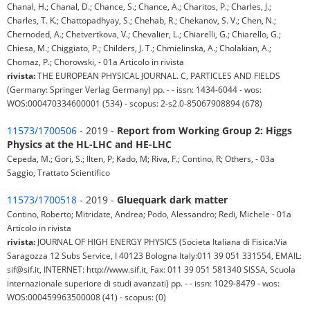
Chanal, H.; Chanal, D.; Chance, S.; Chance, A.; Charitos, P.; Charles, J.;
Charles, T. K.; Chattopadhyay, S.; Chehab, R.; Chekanov, S. V.; Chen, N.;
Chernoded, A.; Chetvertkova, V.; Chevalier, L.; Chiarelli, G.; Chiarello, G.;
Chiesa, M.; Chiggiato, P.; Childers, J. T.; Chmielinska, A.; Cholakian, A.;
Chomaz, P.; Chorowski, - 01a Articolo in rivista
rivista:
THE EUROPEAN PHYSICAL JOURNAL. C, PARTICLES AND FIELDS
(Germany: Springer Verlag Germany) pp. - - issn: 1434-6044 - wos:
WOS:000470334600001 (534) - scopus: 2-s2.0-85067908894 (678)
11573/1700506
- 2019 -
Report from Working Group 2: Higgs
Physics at the HL-LHC and HE-LHC
Cepeda, M.; Gori, S.; Ilten, P; Kado, M; Riva, F.; Contino, R; Others, - 03a
Saggio, Trattato Scientifico
11573/1700518
- 2019 -
Gluequark dark matter
Contino, Roberto; Mitridate, Andrea; Podo, Alessandro; Redi, Michele - 01a
Articolo in rivista
rivista:
JOURNAL OF HIGH ENERGY PHYSICS (Societa Italiana di Fisica:Via
Saragozza 12 Subs Service, I 40123 Bologna Italy:011 39 051 331554, EMAIL:
sif@sif.it, INTERNET: http://www.sif.it, Fax: 011 39 051 581340 SISSA, Scuola
internazionale superiore di studi avanzati) pp. - - issn: 1029-8479 - wos:
WOS:000459963500008 (41) - scopus: (0)