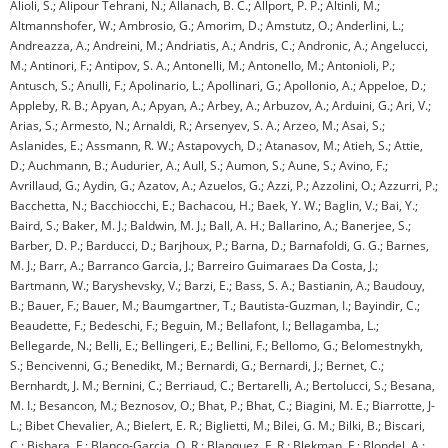
Alioli, S.; Alipour Tehrani, N.; Allanach, B. C.; Allport, P. P.; Altinli, M.;
Altmannshofer, W.; Ambrosio, G.; Amorim, D.; Amstutz, O.; Anderlini, L.;
Andreazza, A.; Andreini, M.; Andriatis, A.; Andris, C.; Andronic, A.; Angelucci,
M.; Antinori, F.; Antipov, S. A.; Antonelli, M.; Antonello, M.; Antonioli, P.;
Antusch, S.; Anulli, F.; Apolinario, L.; Apollinari, G.; Apollonio, A.; Appeloe, D.;
Appleby, R. B.; Apyan, A.; Apyan, A.; Arbey, A.; Arbuzov, A.; Arduini, G.; Ari, V.;
Arias, S.; Armesto, N.; Arnaldi, R.; Arsenyev, S. A.; Arzeo, M.; Asai, S.;
Aslanides, E.; Assmann, R. W.; Astapovych, D.; Atanasov, M.; Atieh, S.; Attie,
D.; Auchmann, B.; Audurier, A.; Aull, S.; Aumon, S.; Aune, S.; Avino, F.;
Avrillaud, G.; Aydin, G.; Azatov, A.; Azuelos, G.; Azzi, P.; Azzolini, O.; Azzurri, P.;
Bacchetta, N.; Bacchiocchi, E.; Bachacou, H.; Baek, Y. W.; Baglin, V.; Bai, Y.;
Baird, S.; Baker, M. J.; Baldwin, M. J.; Ball, A. H.; Ballarino, A.; Banerjee, S.;
Barber, D. P.; Barducci, D.; Barjhoux, P.; Barna, D.; Barnafoldi, G. G.; Barnes,
M. J.; Barr, A.; Barranco Garcia, J.; Barreiro Guimaraes Da Costa, J.;
Bartmann, W.; Baryshevsky, V.; Barzi, E.; Bass, S. A.; Bastianin, A.; Baudouy,
B.; Bauer, F.; Bauer, M.; Baumgartner, T.; Bautista-Guzman, I.; Bayindir, C.;
Beaudette, F.; Bedeschi, F.; Beguin, M.; Bellafont, I.; Bellagamba, L.;
Bellegarde, N.; Belli, E.; Bellingeri, E.; Bellini, F.; Bellomo, G.; Belomestnykh,
S.; Bencivenni, G.; Benedikt, M.; Bernardi, G.; Bernardi, J.; Bernet, C.;
Bernhardt, J. M.; Bernini, C.; Berriaud, C.; Bertarelli, A.; Bertolucci, S.; Besana,
M. I.; Besancon, M.; Beznosov, O.; Bhat, P.; Bhat, C.; Biagini, M. E.; Biarrotte, J-
L.; Bibet Chevalier, A.; Bielert, E. R.; Biglietti, M.; Bilei, G. M.; Bilki, B.; Biscari,
C.; Bishara, F.; Blanco-Garcia, O. R.; Blanquez, F. R.; Blekman, F.; Blondel, A.;