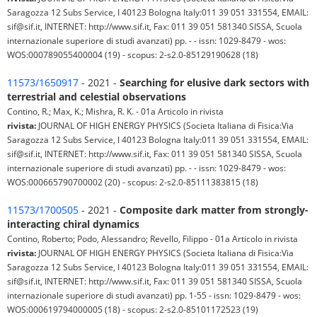
Saragozza 12 Subs Service, I 40123 Bologna Italy:011 39 051 331554, EMAIL:
sif@sif.it, INTERNET: http://www.sif.it, Fax: 011 39 051 581340 SISSA, Scuola
internazionale superiore di studi avanzati) pp. - - issn: 1029-8479 - wos:
WOS:000789055400004 (19) - scopus: 2-s2.0-85129190628 (18)
11573/1650917
- 2021 -
Searching for elusive dark sectors with
terrestrial and celestial observations
Contino, R.; Max, K.; Mishra, R. K. - 01a Articolo in rivista
rivista:
JOURNAL OF HIGH ENERGY PHYSICS (Societa Italiana di Fisica:Via
Saragozza 12 Subs Service, I 40123 Bologna Italy:011 39 051 331554, EMAIL:
sif@sif.it, INTERNET: http://www.sif.it, Fax: 011 39 051 581340 SISSA, Scuola
internazionale superiore di studi avanzati) pp. - - issn: 1029-8479 - wos:
WOS:000665790700002 (20) - scopus: 2-s2.0-85111383815 (18)
11573/1700505
- 2021 -
Composite dark matter from strongly-
interacting chiral dynamics
Contino, Roberto; Podo, Alessandro; Revello, Filippo - 01a Articolo in rivista
rivista:
JOURNAL OF HIGH ENERGY PHYSICS (Societa Italiana di Fisica:Via
Saragozza 12 Subs Service, I 40123 Bologna Italy:011 39 051 331554, EMAIL:
sif@sif.it, INTERNET: http://www.sif.it, Fax: 011 39 051 581340 SISSA, Scuola
internazionale superiore di studi avanzati) pp. 1-55 - issn: 1029-8479 - wos:
WOS:000619794000005 (18) - scopus: 2-s2.0-85101172523 (19)