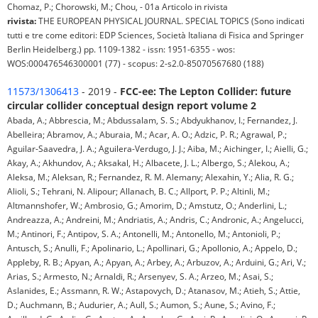
Chomaz, P.; Chorowski, M.; Chou, - 01a Articolo in rivista
rivista:
THE EUROPEAN PHYSICAL JOURNAL. SPECIAL TOPICS (Sono indicati
tutti e tre come editori: EDP Sciences, Società Italiana di Fisica and Springer
Berlin Heidelberg.) pp. 1109-1382 - issn: 1951-6355 - wos:
WOS:000476546300001 (77) - scopus: 2-s2.0-85070567680 (188)
11573/1306413
- 2019 -
FCC-ee: The Lepton Collider: future
circular collider conceptual design report volume 2
Abada, A.; Abbrescia, M.; Abdussalam, S. S.; Abdyukhanov, I.; Fernandez, J.
Abelleira; Abramov, A.; Aburaia, M.; Acar, A. O.; Adzic, P. R.; Agrawal, P.;
Aguilar-Saavedra, J. A.; Aguilera-Verdugo, J. J.; Aiba, M.; Aichinger, I.; Aielli, G.;
Akay, A.; Akhundov, A.; Aksakal, H.; Albacete, J. L.; Albergo, S.; Alekou, A.;
Aleksa, M.; Aleksan, R.; Fernandez, R. M. Alemany; Alexahin, Y.; Alia, R. G.;
Alioli, S.; Tehrani, N. Alipour; Allanach, B. C.; Allport, P. P.; Altinli, M.;
Altmannshofer, W.; Ambrosio, G.; Amorim, D.; Amstutz, O.; Anderlini, L.;
Andreazza, A.; Andreini, M.; Andriatis, A.; Andris, C.; Andronic, A.; Angelucci,
M.; Antinori, F.; Antipov, S. A.; Antonelli, M.; Antonello, M.; Antonioli, P.;
Antusch, S.; Anulli, F.; Apolinario, L.; Apollinari, G.; Apollonio, A.; Appelo, D.;
Appleby, R. B.; Apyan, A.; Apyan, A.; Arbey, A.; Arbuzov, A.; Arduini, G.; Ari, V.;
Arias, S.; Armesto, N.; Arnaldi, R.; Arsenyev, S. A.; Arzeo, M.; Asai, S.;
Aslanides, E.; Assmann, R. W.; Astapovych, D.; Atanasov, M.; Atieh, S.; Attie,
D.; Auchmann, B.; Audurier, A.; Aull, S.; Aumon, S.; Aune, S.; Avino, F.;