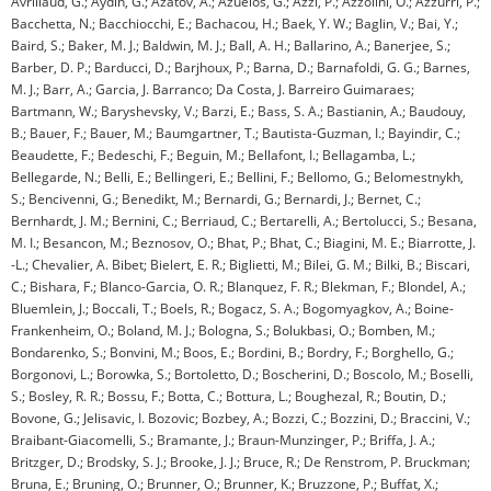
Avrillaud, G.; Aydin, G.; Azatov, A.; Azuelos, G.; Azzi, P.; Azzolini, O.; Azzurri, P.;
Bacchetta, N.; Bacchiocchi, E.; Bachacou, H.; Baek, Y. W.; Baglin, V.; Bai, Y.;
Baird, S.; Baker, M. J.; Baldwin, M. J.; Ball, A. H.; Ballarino, A.; Banerjee, S.;
Barber, D. P.; Barducci, D.; Barjhoux, P.; Barna, D.; Barnafoldi, G. G.; Barnes,
M. J.; Barr, A.; Garcia, J. Barranco; Da Costa, J. Barreiro Guimaraes;
Bartmann, W.; Baryshevsky, V.; Barzi, E.; Bass, S. A.; Bastianin, A.; Baudouy,
B.; Bauer, F.; Bauer, M.; Baumgartner, T.; Bautista-Guzman, I.; Bayindir, C.;
Beaudette, F.; Bedeschi, F.; Beguin, M.; Bellafont, I.; Bellagamba, L.;
Bellegarde, N.; Belli, E.; Bellingeri, E.; Bellini, F.; Bellomo, G.; Belomestnykh,
S.; Bencivenni, G.; Benedikt, M.; Bernardi, G.; Bernardi, J.; Bernet, C.;
Bernhardt, J. M.; Bernini, C.; Berriaud, C.; Bertarelli, A.; Bertolucci, S.; Besana,
M. I.; Besancon, M.; Beznosov, O.; Bhat, P.; Bhat, C.; Biagini, M. E.; Biarrotte, J.
-L.; Chevalier, A. Bibet; Bielert, E. R.; Biglietti, M.; Bilei, G. M.; Bilki, B.; Biscari,
C.; Bishara, F.; Blanco-Garcia, O. R.; Blanquez, F. R.; Blekman, F.; Blondel, A.;
Bluemlein, J.; Boccali, T.; Boels, R.; Bogacz, S. A.; Bogomyagkov, A.; Boine-
Frankenheim, O.; Boland, M. J.; Bologna, S.; Bolukbasi, O.; Bomben, M.;
Bondarenko, S.; Bonvini, M.; Boos, E.; Bordini, B.; Bordry, F.; Borghello, G.;
Borgonovi, L.; Borowka, S.; Bortoletto, D.; Boscherini, D.; Boscolo, M.; Boselli,
S.; Bosley, R. R.; Bossu, F.; Botta, C.; Bottura, L.; Boughezal, R.; Boutin, D.;
Bovone, G.; Jelisavic, I. Bozovic; Bozbey, A.; Bozzi, C.; Bozzini, D.; Braccini, V.;
Braibant-Giacomelli, S.; Bramante, J.; Braun-Munzinger, P.; Briffa, J. A.;
Britzger, D.; Brodsky, S. J.; Brooke, J. J.; Bruce, R.; De Renstrom, P. Bruckman;
Bruna, E.; Bruning, O.; Brunner, O.; Brunner, K.; Bruzzone, P.; Buffat, X.;