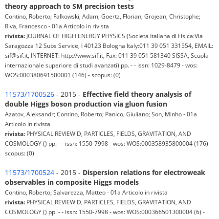
theory approach to SM precision tests
Contino, Roberto; Falkowski, Adam; Goertz, Florian; Grojean, Christophe;
Riva, Francesco - 01a Articolo in rivista
rivista:
JOURNAL OF HIGH ENERGY PHYSICS (Societa Italiana di Fisica:Via
Saragozza 12 Subs Service, I 40123 Bologna Italy:011 39 051 331554, EMAIL:
sif@sif.it, INTERNET: http://www.sif.it, Fax: 011 39 051 581340 SISSA, Scuola
internazionale superiore di studi avanzati) pp. - - issn: 1029-8479 - wos:
WOS:000380691500001 (146) - scopus: (0)
11573/1700526
- 2015 -
Effective field theory analysis of
double Higgs boson production via gluon fusion
Azatov, Aleksandr; Contino, Roberto; Panico, Giuliano; Son, Minho - 01a
Articolo in rivista
rivista:
PHYSICAL REVIEW D, PARTICLES, FIELDS, GRAVITATION, AND
COSMOLOGY () pp. - - issn: 1550-7998 - wos: WOS:000358935800004 (176) -
scopus: (0)
11573/1700524
- 2015 -
Dispersion relations for electroweak
observables in composite Higgs models
Contino, Roberto; Salvarezza, Matteo - 01a Articolo in rivista
rivista:
PHYSICAL REVIEW D, PARTICLES, FIELDS, GRAVITATION, AND
COSMOLOGY () pp. - - issn: 1550-7998 - wos: WOS:000366501300004 (6) -