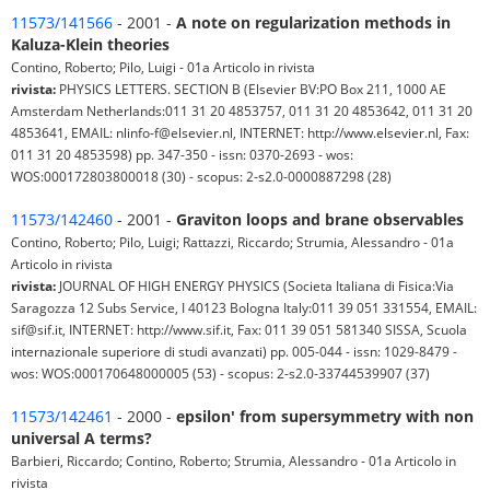
11573/141566
- 2001 -
A note on regularization methods in
Kaluza-Klein theories
Contino, Roberto; Pilo, Luigi - 01a Articolo in rivista
rivista:
PHYSICS LETTERS. SECTION B (Elsevier BV:PO Box 211, 1000 AE
Amsterdam Netherlands:011 31 20 4853757, 011 31 20 4853642, 011 31 20
4853641, EMAIL: nlinfo-f@elsevier.nl, INTERNET: http://www.elsevier.nl, Fax:
011 31 20 4853598) pp. 347-350 - issn: 0370-2693 - wos:
WOS:000172803800018 (30) - scopus: 2-s2.0-0000887298 (28)
11573/142460
- 2001 -
Graviton loops and brane observables
Contino, Roberto; Pilo, Luigi; Rattazzi, Riccardo; Strumia, Alessandro - 01a
Articolo in rivista
rivista:
JOURNAL OF HIGH ENERGY PHYSICS (Societa Italiana di Fisica:Via
Saragozza 12 Subs Service, I 40123 Bologna Italy:011 39 051 331554, EMAIL:
sif@sif.it, INTERNET: http://www.sif.it, Fax: 011 39 051 581340 SISSA, Scuola
internazionale superiore di studi avanzati) pp. 005-044 - issn: 1029-8479 -
wos: WOS:000170648000005 (53) - scopus: 2-s2.0-33744539907 (37)
11573/142461
- 2000 -
epsilon' from supersymmetry with non
universal A terms?
Barbieri, Riccardo; Contino, Roberto; Strumia, Alessandro - 01a Articolo in
rivista