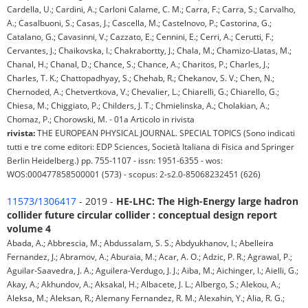
Cardella, U.; Cardini, A.; Carloni Calame, C. M.; Carra, F.; Carra, S.; Carvalho,
A.; Casalbuoni, S.; Casas, J.; Cascella, M.; Castelnovo, P.; Castorina, G.;
Catalano, G.; Cavasinni, V.; Cazzato, E.; Cennini, E.; Cerri, A.; Cerutti, F.;
Cervantes, J.; Chaikovska, I.; Chakrabortty, J.; Chala, M.; Chamizo-Llatas, M.;
Chanal, H.; Chanal, D.; Chance, S.; Chance, A.; Charitos, P.; Charles, J.;
Charles, T. K.; Chattopadhyay, S.; Chehab, R.; Chekanov, S. V.; Chen, N.;
Chernoded, A.; Chetvertkova, V.; Chevalier, L.; Chiarelli, G.; Chiarello, G.;
Chiesa, M.; Chiggiato, P.; Childers, J. T.; Chmielinska, A.; Cholakian, A.;
Chomaz, P.; Chorowski, M. - 01a Articolo in rivista
rivista:
THE EUROPEAN PHYSICAL JOURNAL. SPECIAL TOPICS (Sono indicati
tutti e tre come editori: EDP Sciences, Società Italiana di Fisica and Springer
Berlin Heidelberg.) pp. 755-1107 - issn: 1951-6355 - wos:
WOS:000477858500001 (573) - scopus: 2-s2.0-85068232451 (626)
11573/1306417
- 2019 -
HE-LHC: The High-Energy large hadron
collider future circular collider : conceptual design report
volume 4
Abada, A.; Abbrescia, M.; Abdussalam, S. S.; Abdyukhanov, I.; Abelleira
Fernandez, J.; Abramov, A.; Aburaia, M.; Acar, A. O.; Adzic, P. R.; Agrawal, P.;
Aguilar-Saavedra, J. A.; Aguilera-Verdugo, J. J.; Aiba, M.; Aichinger, I.; Aielli, G.;
Akay, A.; Akhundov, A.; Aksakal, H.; Albacete, J. L.; Albergo, S.; Alekou, A.;
Aleksa, M.; Aleksan, R.; Alemany Fernandez, R. M.; Alexahin, Y.; Alia, R. G.;