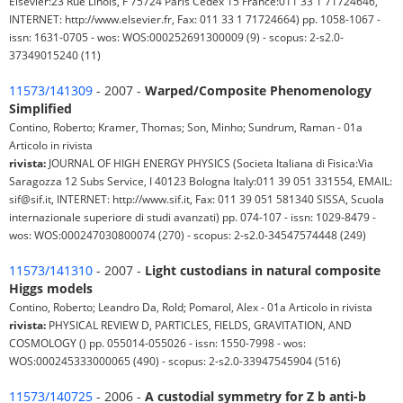
Elsevier:23 Rue Linois, F 75724 Paris Cedex 15 France:011 33 1 71724646,
INTERNET: http://www.elsevier.fr, Fax: 011 33 1 71724664) pp. 1058-1067 -
issn: 1631-0705 - wos: WOS:000252691300009 (9) - scopus: 2-s2.0-
37349015240 (11)
11573/141309
- 2007 -
Warped/Composite Phenomenology
Simplified
Contino, Roberto; Kramer, Thomas; Son, Minho; Sundrum, Raman - 01a
Articolo in rivista
rivista:
JOURNAL OF HIGH ENERGY PHYSICS (Societa Italiana di Fisica:Via
Saragozza 12 Subs Service, I 40123 Bologna Italy:011 39 051 331554, EMAIL:
sif@sif.it, INTERNET: http://www.sif.it, Fax: 011 39 051 581340 SISSA, Scuola
internazionale superiore di studi avanzati) pp. 074-107 - issn: 1029-8479 -
wos: WOS:000247030800074 (270) - scopus: 2-s2.0-34547574448 (249)
11573/141310
- 2007 -
Light custodians in natural composite
Higgs models
Contino, Roberto; Leandro Da, Rold; Pomarol, Alex - 01a Articolo in rivista
rivista:
PHYSICAL REVIEW D, PARTICLES, FIELDS, GRAVITATION, AND
COSMOLOGY () pp. 055014-055026 - issn: 1550-7998 - wos:
WOS:000245333000065 (490) - scopus: 2-s2.0-33947545904 (516)
11573/140725
- 2006 -
A custodial symmetry for Z b anti-b