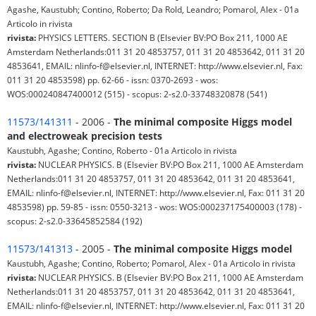
Agashe, Kaustubh; Contino, Roberto; Da Rold, Leandro; Pomarol, Alex - 01a
Articolo in rivista
rivista:
PHYSICS LETTERS. SECTION B (Elsevier BV:PO Box 211, 1000 AE
Amsterdam Netherlands:011 31 20 4853757, 011 31 20 4853642, 011 31 20
4853641, EMAIL: nlinfo-f@elsevier.nl, INTERNET: http://www.elsevier.nl, Fax:
011 31 20 4853598) pp. 62-66 - issn: 0370-2693 - wos:
WOS:000240847400012 (515) - scopus: 2-s2.0-33748320878 (541)
11573/141311
- 2006 -
The minimal composite Higgs model
and electroweak precision tests
Kaustubh, Agashe; Contino, Roberto - 01a Articolo in rivista
rivista:
NUCLEAR PHYSICS. B (Elsevier BV:PO Box 211, 1000 AE Amsterdam
Netherlands:011 31 20 4853757, 011 31 20 4853642, 011 31 20 4853641,
EMAIL: nlinfo-f@elsevier.nl, INTERNET: http://www.elsevier.nl, Fax: 011 31 20
4853598) pp. 59-85 - issn: 0550-3213 - wos: WOS:000237175400003 (178) -
scopus: 2-s2.0-33645852584 (192)
11573/141313
- 2005 -
The minimal composite Higgs model
Kaustubh, Agashe; Contino, Roberto; Pomarol, Alex - 01a Articolo in rivista
rivista:
NUCLEAR PHYSICS. B (Elsevier BV:PO Box 211, 1000 AE Amsterdam
Netherlands:011 31 20 4853757, 011 31 20 4853642, 011 31 20 4853641,
EMAIL: nlinfo-f@elsevier.nl, INTERNET: http://www.elsevier.nl, Fax: 011 31 20