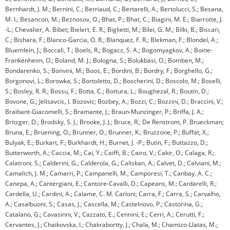
Bernhardt, J. M.; Bernini, C.; Berriaud, C.; Bertarelli, A.; Bertolucci, S.; Besana,
M. I.; Besancon, M.; Beznosov, O.; Bhat, P.; Bhat, C.; Biagini, M. E.; Biarrotte, J.
-L.; Chevalier, A. Bibet; Bielert, E. R.; Biglietti, M.; Bilei, G. M.; Bilki, B.; Biscari,
C.; Bishara, F.; Blanco-Garcia, O. R.; Blanquez, F. R.; Blekman, F.; Blondel, A.;
Bluemlein, J.; Boccali, T.; Boels, R.; Bogacz, S. A.; Bogomyagkov, A.; Boine-
Frankenheim, O.; Boland, M. J.; Bologna, S.; Bolukbasi, O.; Bomben, M.;
Bondarenko, S.; Bonvini, M.; Boos, E.; Bordini, B.; Bordry, F.; Borghello, G.;
Borgonovi, L.; Borowka, S.; Bortoletto, D.; Boscherini, D.; Boscolo, M.; Boselli,
S.; Bosley, R. R.; Bossu, F.; Botta, C.; Bottura, L.; Boughezal, R.; Boutin, D.;
Bovone, G.; Jelisavcic, I. Bozovic; Bozbey, A.; Bozzi, C.; Bozzini, D.; Braccini, V.;
Braibant-Giacomelli, S.; Bramante, J.; Braun-Munzinger, P.; Briffa, J. A.;
Britzger, D.; Brodsky, S. J.; Brooke, J. J.; Bruce, R.; De Renstrom, P. Brueckman;
Bruna, E.; Bruening, O.; Brunner, O.; Brunner, K.; Bruzzone, P.; Buffat, X.;
Bulyak, E.; Burkart, F.; Burkhardt, H.; Burnet, J. -P.; Butin, F.; Buttazzo, D.;
Butterworth, A.; Caccia, M.; Cai, Y.; Caiffi, B.; Cairo, V.; Cakir, O.; Calaga, R.;
Calatroni, S.; Calderini, G.; Calderola, G.; Caliskan, A.; Calvet, D.; Calviani, M.;
Camalich, J. M.; Camarri, P.; Campanelli, M.; Camporesi, T.; Canbay, A. C.;
Canepa, A.; Cantergiani, E.; Cantore-Cavalli, D.; Capeans, M.; Cardarelli, R.;
Cardella, U.; Cardini, A.; Calame, C. M. Carloni; Carra, F.; Carra, S.; Carvalho,
A.; Casalbuoni, S.; Casas, J.; Cascella, M.; Castelnovo, P.; Castorina, G.;
Catalano, G.; Cavasinni, V.; Cazzato, E.; Cennini, E.; Cerri, A.; Cerutti, F.;
Cervantes, J.; Chaikovska, I.; Chakrabortty, J.; Chala, M.; Chamizo-Llatas, M.;