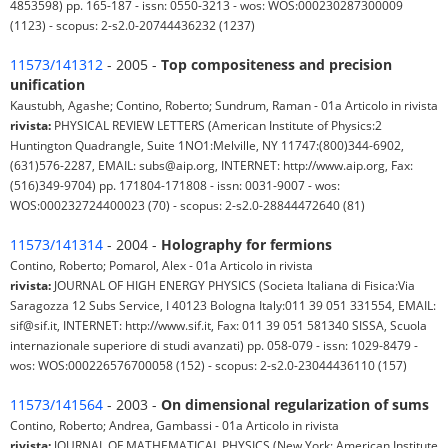
4853598) pp. 165-187 - issn: 0550-3213 - wos: WOS:000230287300009
(1123) - scopus: 2-s2.0-20744436232 (1237)
11573/141312
- 2005 -
Top compositeness and precision
unification
Kaustubh, Agashe; Contino, Roberto; Sundrum, Raman - 01a Articolo in rivista
rivista:
PHYSICAL REVIEW LETTERS (American Institute of Physics:2
Huntington Quadrangle, Suite 1NO1:Melville, NY 11747:(800)344-6902,
(631)576-2287, EMAIL: subs@aip.org, INTERNET: http://www.aip.org, Fax:
(516)349-9704) pp. 171804-171808 - issn: 0031-9007 - wos:
WOS:000232724400023 (70) - scopus: 2-s2.0-28844472640 (81)
11573/141314
- 2004 -
Holography for fermions
Contino, Roberto; Pomarol, Alex - 01a Articolo in rivista
rivista:
JOURNAL OF HIGH ENERGY PHYSICS (Societa Italiana di Fisica:Via
Saragozza 12 Subs Service, I 40123 Bologna Italy:011 39 051 331554, EMAIL:
sif@sif.it, INTERNET: http://www.sif.it, Fax: 011 39 051 581340 SISSA, Scuola
internazionale superiore di studi avanzati) pp. 058-079 - issn: 1029-8479 -
wos: WOS:000226576700058 (152) - scopus: 2-s2.0-23044436110 (157)
11573/141564
- 2003 -
On dimensional regularization of sums
Contino, Roberto; Andrea, Gambassi - 01a Articolo in rivista
rivista:
JOURNAL OF MATHEMATICAL PHYSICS (New York: American Institute