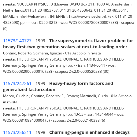
rivista:
NUCLEAR PHYSICS. B (Elsevier BV:PO Box 211, 1000 AE Amsterdam
Netherlands:011 31 20 4853757, 011 31 20 4853642, 011 31 20 4853641,
EMAIL: nlinfo-f@elsevier.nl, INTERNET: http://www.elsevier.nl, Fax: 011 31 20
4853598) pp. - - issn: 0550-3213 - wos: WOS:000087860300007 (33) - scopus:
(0)
11573/140727
- 1999 -
The supersymmetric flavor problem for
heavy first-two generation scalars at next-to-leading order
Contino, Roberto; Scimemi, Ignazio - 01a Articolo in rivista
rivista:
THE EUROPEAN PHYSICAL JOURNAL. C, PARTICLES AND FIELDS
(Germany: Springer Verlag Germany) pp. - - issn: 1434-6044 - wos:
WOS:000082906900016 (28) - scopus: 2-s2.0-0000520283 (30)
11573/247261
- 1999 -
Heavy-heavy form factors and
generalized factorization
Marco, Ciuchini; Contino, Roberto; E., Franco; Martinelli, Guido - 01a Articolo
in rivista
rivista:
THE EUROPEAN PHYSICAL JOURNAL. C, PARTICLES AND FIELDS
(Germany: Springer Verlag Germany) pp. 43-53 - issn: 1434-6044 - wos:
WOS:000081088400004 (5) - scopus: 2-s2.0-0002140398 (6)
11573/256311
- 1998 -
Charming-penguin enhanced B decays