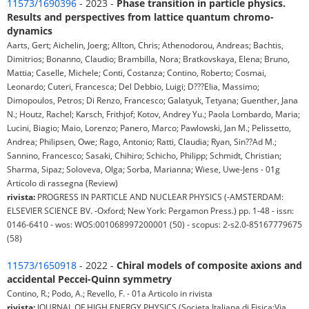
11573/1690396
- 2023 -
Phase transition in particle physics.
Results and perspectives from lattice quantum chromo-
dynamics
Aarts, Gert; Aichelin, Joerg; Allton, Chris; Athenodorou, Andreas; Bachtis,
Dimitrios; Bonanno, Claudio; Brambilla, Nora; Bratkovskaya, Elena; Bruno,
Mattia; Caselle, Michele; Conti, Costanza; Contino, Roberto; Cosmai,
Leonardo; Cuteri, Francesca; Del Debbio, Luigi; D???Elia, Massimo;
Dimopoulos, Petros; Di Renzo, Francesco; Galatyuk, Tetyana; Guenther, Jana
N.; Houtz, Rachel; Karsch, Frithjof; Kotov, Andrey Yu.; Paola Lombardo, Maria;
Lucini, Biagio; Maio, Lorenzo; Panero, Marco; Pawlowski, Jan M.; Pelissetto,
Andrea; Philipsen, Owe; Rago, Antonio; Ratti, Claudia; Ryan, Sin??Ad M.;
Sannino, Francesco; Sasaki, Chihiro; Schicho, Philipp; Schmidt, Christian;
Sharma, Sipaz; Soloveva, Olga; Sorba, Marianna; Wiese, Uwe-Jens - 01g
Articolo di rassegna (Review)
rivista:
PROGRESS IN PARTICLE AND NUCLEAR PHYSICS (-AMSTERDAM:
ELSEVIER SCIENCE BV. -Oxford; New York: Pergamon Press.) pp. 1-48 - issn:
0146-6410 - wos: WOS:001068997200001 (50) - scopus: 2-s2.0-85167779675
(58)
11573/1650918
- 2022 -
Chiral models of composite axions and
accidental Peccei-Quinn symmetry
Contino, R.; Podo, A.; Revello, F. - 01a Articolo in rivista
rivista:
JOURNAL OF HIGH ENERGY PHYSICS (Societa Italiana di Fisica:Via