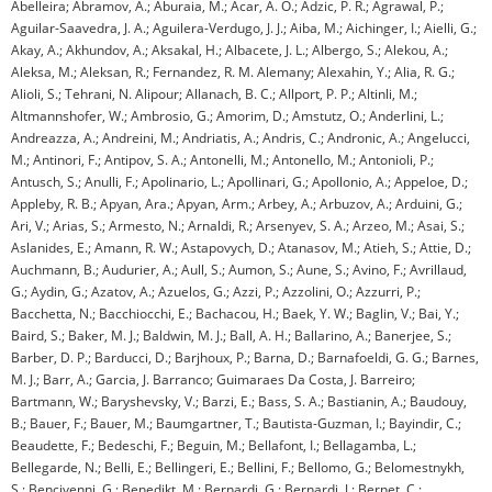
Abelleira; Abramov, A.; Aburaia, M.; Acar, A. O.; Adzic, P. R.; Agrawal, P.;
Aguilar-Saavedra, J. A.; Aguilera-Verdugo, J. J.; Aiba, M.; Aichinger, I.; Aielli, G.;
Akay, A.; Akhundov, A.; Aksakal, H.; Albacete, J. L.; Albergo, S.; Alekou, A.;
Aleksa, M.; Aleksan, R.; Fernandez, R. M. Alemany; Alexahin, Y.; Alia, R. G.;
Alioli, S.; Tehrani, N. Alipour; Allanach, B. C.; Allport, P. P.; Altinli, M.;
Altmannshofer, W.; Ambrosio, G.; Amorim, D.; Amstutz, O.; Anderlini, L.;
Andreazza, A.; Andreini, M.; Andriatis, A.; Andris, C.; Andronic, A.; Angelucci,
M.; Antinori, F.; Antipov, S. A.; Antonelli, M.; Antonello, M.; Antonioli, P.;
Antusch, S.; Anulli, F.; Apolinario, L.; Apollinari, G.; Apollonio, A.; Appeloe, D.;
Appleby, R. B.; Apyan, Ara.; Apyan, Arm.; Arbey, A.; Arbuzov, A.; Arduini, G.;
Ari, V.; Arias, S.; Armesto, N.; Arnaldi, R.; Arsenyev, S. A.; Arzeo, M.; Asai, S.;
Aslanides, E.; Amann, R. W.; Astapovych, D.; Atanasov, M.; Atieh, S.; Attie, D.;
Auchmann, B.; Audurier, A.; Aull, S.; Aumon, S.; Aune, S.; Avino, F.; Avrillaud,
G.; Aydin, G.; Azatov, A.; Azuelos, G.; Azzi, P.; Azzolini, O.; Azzurri, P.;
Bacchetta, N.; Bacchiocchi, E.; Bachacou, H.; Baek, Y. W.; Baglin, V.; Bai, Y.;
Baird, S.; Baker, M. J.; Baldwin, M. J.; Ball, A. H.; Ballarino, A.; Banerjee, S.;
Barber, D. P.; Barducci, D.; Barjhoux, P.; Barna, D.; Barnafoeldi, G. G.; Barnes,
M. J.; Barr, A.; Garcia, J. Barranco; Guimaraes Da Costa, J. Barreiro;
Bartmann, W.; Baryshevsky, V.; Barzi, E.; Bass, S. A.; Bastianin, A.; Baudouy,
B.; Bauer, F.; Bauer, M.; Baumgartner, T.; Bautista-Guzman, I.; Bayindir, C.;
Beaudette, F.; Bedeschi, F.; Beguin, M.; Bellafont, I.; Bellagamba, L.;
Bellegarde, N.; Belli, E.; Bellingeri, E.; Bellini, F.; Bellomo, G.; Belomestnykh,
S.; Bencivenni, G.; Benedikt, M.; Bernardi, G.; Bernardi, J.; Bernet, C.;