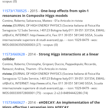
scopus: (0)
11573/1700525
- 2015 -
One-loop effects from spin-1
resonances in Composite Higgs models
Contino, Roberto; Salvarezza, Matteo - 01a Articolo in rivista
rivista:
JOURNAL OF HIGH ENERGY PHYSICS (Societa Italiana di Fisica:Via
Saragozza 12 Subs Service, I 40123 Bologna Italy:011 39 051 331554, EMAIL:
sif@sif.it, INTERNET: http://www.sif.it, Fax: 011 39 051 581340 SISSA, Scuola
internazionale superiore di studi avanzati) pp. - - issn: 1029-8479 - wos:
WOS:000363505000003 (27) - scopus: (0)
11573/660628
- 2014 -
Strong Higgs interactions at a linear
collider
Contino, Roberto; Christophe, Grojean; Duccio, Pappadopulo; Riccardo,
Rattazzi; Andrea, Thamm - 01a Articolo in rivista
rivista:
JOURNAL OF HIGH ENERGY PHYSICS (Societa Italiana di Fisica:Via
Saragozza 12 Subs Service, I 40123 Bologna Italy:011 39 051 331554, EMAIL:
sif@sif.it, INTERNET: http://www.sif.it, Fax: 011 39 051 581340 SISSA, Scuola
internazionale superiore di studi avanzati) pp. - - issn: 1029-8479 - wos:
WOS:000330972800001 (75) - scopus: 2-s2.0-84894442286 (74)
11573/660627
- 2014 -
eHDECAY: An implementation of the
Higgs effective Lagrangian into HDECAY