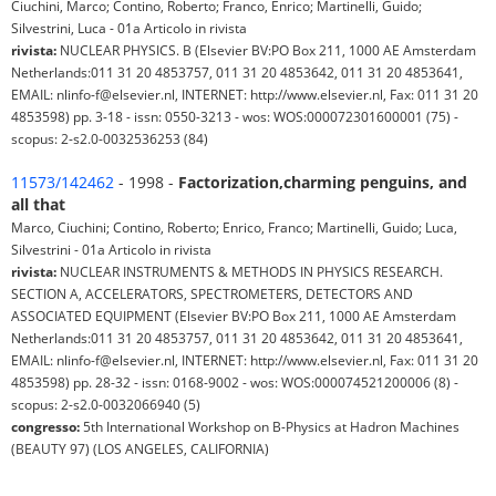
Ciuchini, Marco; Contino, Roberto; Franco, Enrico; Martinelli, Guido;
Silvestrini, Luca - 01a Articolo in rivista
rivista:
NUCLEAR PHYSICS. B (Elsevier BV:PO Box 211, 1000 AE Amsterdam
Netherlands:011 31 20 4853757, 011 31 20 4853642, 011 31 20 4853641,
EMAIL: nlinfo-f@elsevier.nl, INTERNET: http://www.elsevier.nl, Fax: 011 31 20
4853598) pp. 3-18 - issn: 0550-3213 - wos: WOS:000072301600001 (75) -
scopus: 2-s2.0-0032536253 (84)
11573/142462
- 1998 -
Factorization,charming penguins, and
all that
Marco, Ciuchini; Contino, Roberto; Enrico, Franco; Martinelli, Guido; Luca,
Silvestrini - 01a Articolo in rivista
rivista:
NUCLEAR INSTRUMENTS & METHODS IN PHYSICS RESEARCH.
SECTION A, ACCELERATORS, SPECTROMETERS, DETECTORS AND
ASSOCIATED EQUIPMENT (Elsevier BV:PO Box 211, 1000 AE Amsterdam
Netherlands:011 31 20 4853757, 011 31 20 4853642, 011 31 20 4853641,
EMAIL: nlinfo-f@elsevier.nl, INTERNET: http://www.elsevier.nl, Fax: 011 31 20
4853598) pp. 28-32 - issn: 0168-9002 - wos: WOS:000074521200006 (8) -
scopus: 2-s2.0-0032066940 (5)
congresso:
5th International Workshop on B-Physics at Hadron Machines
(BEAUTY 97) (LOS ANGELES, CALIFORNIA)