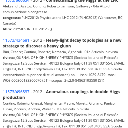
11573/660634
- 2012 -
Contextualizing the Higgs at the LHC
Aleksandr, Azatov; Contino, Roberto; Jamison, Galloway - 04a Atto di
comunicazione a congresso
congresso:
PLHC2012: Physics at the LHC 2012 (PLHC2012) (Vancouver, BC,
Canada)
libro:
PHYSICS IN LHC 2012 - ()
11573/434681
- 2012 -
Heavy-light decay topologies as a new
strategy to discover a heavy gluon
Bini, Cesare; Contino, Roberto; Natascia, Vignaroli - 01a Articolo in rivista
rivista:
JOURNAL OF HIGH ENERGY PHYSICS (Societa Italiana di Fisica:Via
Saragozza 12 Subs Service, I 40123 Bologna Italy:011 39 051 331554, EMAIL:
sif@sif.it, INTERNET: http://www.sif.it, Fax: 011 39 051 581340 SISSA, Scuola
internazionale superiore di studi avanzati) pp. - - issn: 1029-8479 - wos:
WOS:000300183300070 (51) - scopus: 2-s2.0-84863193589 (51)
11573/496537
- 2012 -
Anomalous couplings in double Higgs
production
Contino, Roberto; Ghezzi, Margherita; Mauro, Moretti; Giuliano, Panico;
Fulvio, Piccinini; Andrea, Wulzer - 01a Articolo in rivista
rivista:
JOURNAL OF HIGH ENERGY PHYSICS (Societa Italiana di Fisica:Via
Saragozza 12 Subs Service, I 40123 Bologna Italy:011 39 051 331554, EMAIL:
sif@sif.it, INTERNET: http://www.sif.it, Fax: 011 39 051 581340 SISSA, Scuola