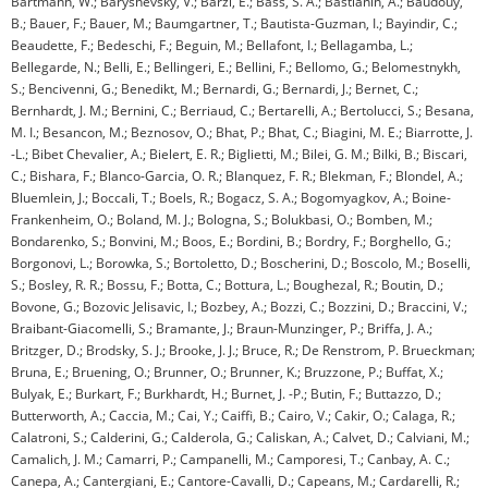
Bartmann, W.; Baryshevsky, V.; Barzi, E.; Bass, S. A.; Bastianin, A.; Baudouy,
B.; Bauer, F.; Bauer, M.; Baumgartner, T.; Bautista-Guzman, I.; Bayindir, C.;
Beaudette, F.; Bedeschi, F.; Beguin, M.; Bellafont, I.; Bellagamba, L.;
Bellegarde, N.; Belli, E.; Bellingeri, E.; Bellini, F.; Bellomo, G.; Belomestnykh,
S.; Bencivenni, G.; Benedikt, M.; Bernardi, G.; Bernardi, J.; Bernet, C.;
Bernhardt, J. M.; Bernini, C.; Berriaud, C.; Bertarelli, A.; Bertolucci, S.; Besana,
M. I.; Besancon, M.; Beznosov, O.; Bhat, P.; Bhat, C.; Biagini, M. E.; Biarrotte, J.
-L.; Bibet Chevalier, A.; Bielert, E. R.; Biglietti, M.; Bilei, G. M.; Bilki, B.; Biscari,
C.; Bishara, F.; Blanco-Garcia, O. R.; Blanquez, F. R.; Blekman, F.; Blondel, A.;
Bluemlein, J.; Boccali, T.; Boels, R.; Bogacz, S. A.; Bogomyagkov, A.; Boine-
Frankenheim, O.; Boland, M. J.; Bologna, S.; Bolukbasi, O.; Bomben, M.;
Bondarenko, S.; Bonvini, M.; Boos, E.; Bordini, B.; Bordry, F.; Borghello, G.;
Borgonovi, L.; Borowka, S.; Bortoletto, D.; Boscherini, D.; Boscolo, M.; Boselli,
S.; Bosley, R. R.; Bossu, F.; Botta, C.; Bottura, L.; Boughezal, R.; Boutin, D.;
Bovone, G.; Bozovic Jelisavic, I.; Bozbey, A.; Bozzi, C.; Bozzini, D.; Braccini, V.;
Braibant-Giacomelli, S.; Bramante, J.; Braun-Munzinger, P.; Briffa, J. A.;
Britzger, D.; Brodsky, S. J.; Brooke, J. J.; Bruce, R.; De Renstrom, P. Brueckman;
Bruna, E.; Bruening, O.; Brunner, O.; Brunner, K.; Bruzzone, P.; Buffat, X.;
Bulyak, E.; Burkart, F.; Burkhardt, H.; Burnet, J. -P.; Butin, F.; Buttazzo, D.;
Butterworth, A.; Caccia, M.; Cai, Y.; Caiffi, B.; Cairo, V.; Cakir, O.; Calaga, R.;
Calatroni, S.; Calderini, G.; Calderola, G.; Caliskan, A.; Calvet, D.; Calviani, M.;
Camalich, J. M.; Camarri, P.; Campanelli, M.; Camporesi, T.; Canbay, A. C.;
Canepa, A.; Cantergiani, E.; Cantore-Cavalli, D.; Capeans, M.; Cardarelli, R.;