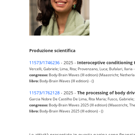
Produzione scientifica
11573/1746236
- 2025 -
Interoceptive conditioning t
Vercelli, Gabriele; Lima, Rita; Provenzano, Luca; Bufalari, Ilaria 
congresso:
Body-Brain Waves (III edition) (Maastricht; Netherl
libro:
Body-Brain Waves (III edition) - ()
11573/1762128
- 2025 -
The processing of body driv
Garcia Nobre De Castilho De Lima, Rita Maria; Fusco, Gabriele; Ve
congresso:
Body-Brain Waves 2025 (III edition) (Maastricht, Th
libro:
Body-Brain Waves 2025 (III edition) - ()
Le attività presentate in questa pagina sono finanziat