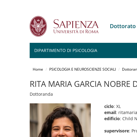
Dottorato
DIPARTIMENTO DI PSICOLOGIA
Salta
al
Home
PSICOLOGIA E NEUROSCIENZE SOCIALI
Dottoran
contenuto
principale
RITA MARIA GARCIA NOBRE D
Dottoranda
ciclo
: XL
email
: ritamar
edificio
: Child 
supervisore
: Pr