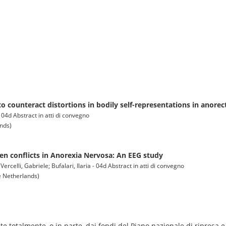
o counteract distortions in bodily self-representations in anorec
- 04d Abstract in atti di convegno
ands)
en conflicts in Anorexia Nervosa: An EEG study
rcelli, Gabriele; Bufalari, Ilaria - 04d Abstract in atti di convegno
e Netherlands)
e totalmente, o in parte, dai fondi del Piano nazionale di ripresa e 