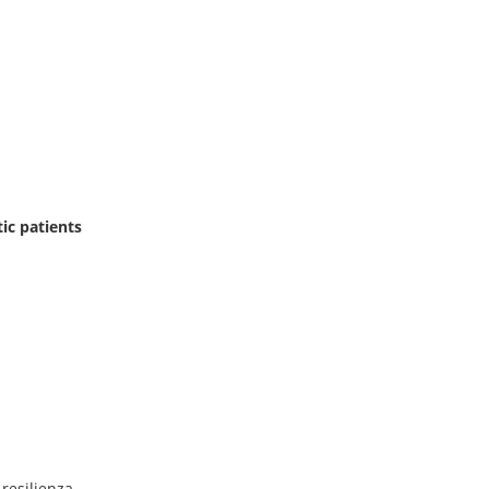
tic patients
resilienza.