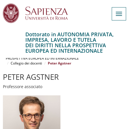
Togg
navig
Dottorato in AUTONOMIA PRIVATA,
IMPRESA, LAVORO E TUTELA
Salta
DEI DIRITTI NELLA PROSPETTIVA
al
Home
EUROPEA ED INTERNAZIONALE
contenuto
AUTONOMIA PRIVATA, IMPRESA, LAVORO E TUTELA DEI DIRITTI NELLA
PROSPETTIVA EUROPEA ED INTERNAZIONALE
principale
Collegio dei docenti
Peter Agstner
PETER AGSTNER
Professore associato