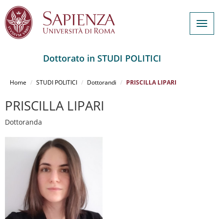
Togg
navig
Dottorato in STUDI POLITICI
Salta
al
Home
STUDI POLITICI
Dottorandi
PRISCILLA LIPARI
contenuto
principale
PRISCILLA LIPARI
Dottoranda