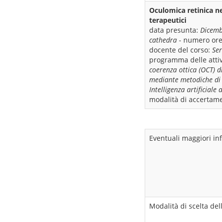
Oculomica retinica ne
terapeutici
data presunta:
Dicemb
cathedra
- numero or
docente del corso:
Ser
programma delle attiv
coerenza ottica (OCT) d
mediante metodiche di i
Intelligenza artificiale
modalità di accertame
Eventuali maggiori in
Modalità di scelta del