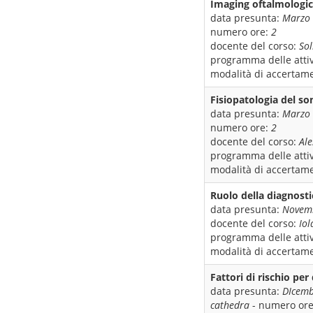
Imaging oftalmologi
data presunta:
Marzo
numero ore:
2
docente del corso:
So
programma delle attiv
modalità di accertame
Fisiopatologia del s
data presunta:
Marzo
numero ore:
2
docente del corso:
Ale
programma delle attiv
modalità di accertame
Ruolo della diagnost
data presunta:
Novem
docente del corso:
Iol
programma delle attiv
modalità di accertame
Fattori di rischio pe
data presunta:
DIcemb
cathedra
- numero or