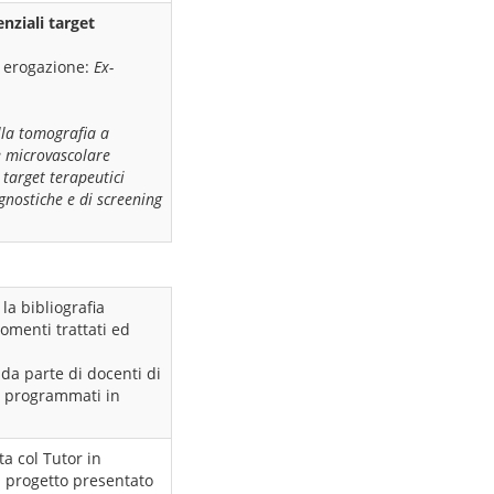
nziali target
i erogazione:
Ex-
lla tomografia a
e microvascolare
target terapeutici
agnostiche e di screening
la bibliografia
omenti trattati ed
 da parte di docenti di
o programmati in
ta col Tutor in
l progetto presentato