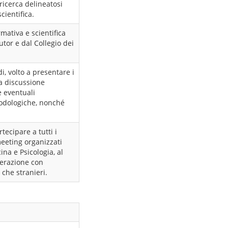
ricerca delineatosi
cientifica.
rmativa e scientifica
utor e dal Collegio dei
, volto a presentare i
la discussione
e eventuali
todologiche, nonché
tecipare a tutti i
meeting organizzati
ina e Psicologia, al
terazione con
 che stranieri.