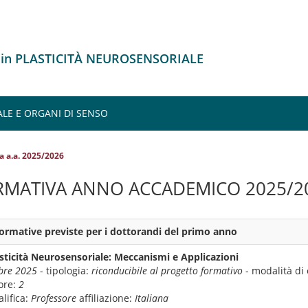
 in PLASTICITÀ NEUROSENSORIALE
LE E ORGANI DI SENSO
a a.a. 2025/2026
RMATIVA ANNO ACCADEMICO 2025/2
 formative previste per i dottorandi del primo anno
sticità Neurosensoriale: Meccanismi e Applicazioni
bre 2025
- tipologia:
riconducibile al progetto formativo
- modalità di
ore:
2
lifica:
Professore
affiliazione:
Italiana