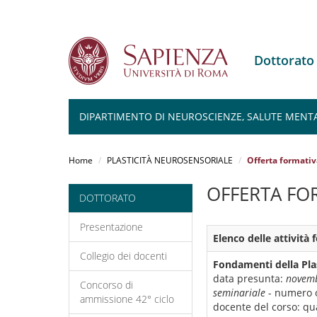
Dottorato
DIPARTIMENTO DI NEUROSCIENZE, SALUTE MENTA
Salta
al
Home
PLASTICITÀ NEUROSENSORIALE
Offerta formativ
contenuto
principale
OFFERTA FO
DOTTORATO
Presentazione
Elenco delle attività
Collegio dei docenti
Fondamenti della Pla
data presunta:
novem
Concorso di
seminariale
- numero 
ammissione 42° ciclo
docente del corso:
qua