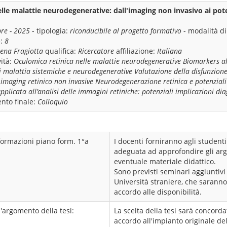
lle malattie neurodegenerative: dall'imaging non invasivo ai pote
re - 2025
- tipologia:
riconducibile al progetto formativo
- modalità d
e:
8
ena Fragiotta
qualifica:
Ricercatore
affiliazione:
Italiana
ità:
Oculomica retinica nelle malattie neurodegenerative Biomarkers a
i malattia sistemiche e neurodegenerative Valutazione della disfunzion
maging retinico non invasive Neurodegenerazione retinica e potenziali 
 applicata all’analisi delle immagini retiniche: potenziali implicazioni di
nto finale:
Colloquio
formazioni piano form. 1°a
I docenti forniranno agli studenti 
adeguata ad approfondire gli arg
eventuale materiale didattico.
Sono previsti seminari aggiuntivi
Università straniere, che sarann
accordo alle disponibilità.
l'argomento della tesi:
La scelta della tesi sarà concorda
accordo all'impianto originale de