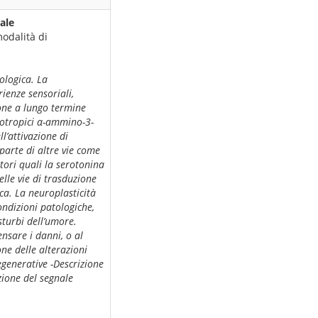
ale
odalità di
iologica. La
ienze sensoriali,
ione a lungo termine
onotropici α-ammino-3-
l’attivazione di
 parte di altre vie come
tori quali la serotonina
lle vie di trasduzione
ca. La neuroplasticità
ondizioni patologiche,
isturbi dell’umore.
nsare i danni, o al
ne delle alterazioni
egenerative -Descrizione
zione del segnale