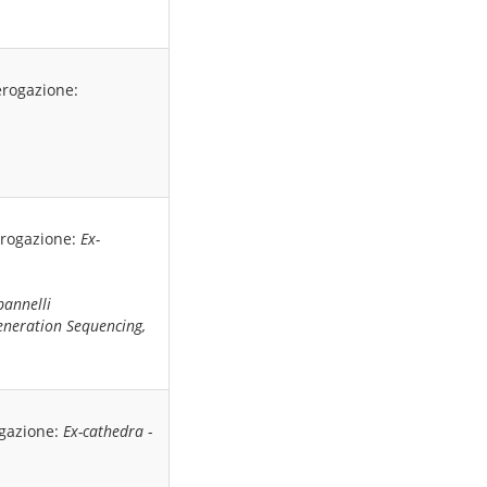
erogazione:
erogazione:
Ex-
pannelli
Generation Sequencing,
ogazione:
Ex-cathedra
-