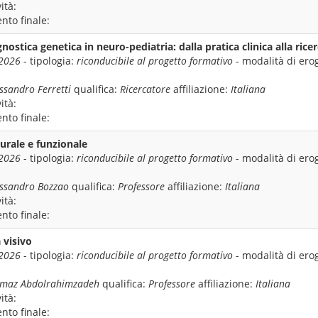
ità:
nto finale:
nostica genetica in neuro-pediatria: dalla pratica clinica alla rice
 2026
- tipologia:
riconducibile al progetto formativo
- modalità di ero
ssandro Ferretti
qualifica:
Ricercatore
affiliazione:
Italiana
ità:
nto finale:
urale e funzionale
 2026
- tipologia:
riconducibile al progetto formativo
- modalità di ero
essandro Bozzao
qualifica:
Professore
affiliazione:
Italiana
ità:
nto finale:
 visivo
 2026
- tipologia:
riconducibile al progetto formativo
- modalità di ero
lmaz Abdolrahimzadeh
qualifica:
Professore
affiliazione:
Italiana
ità:
nto finale: