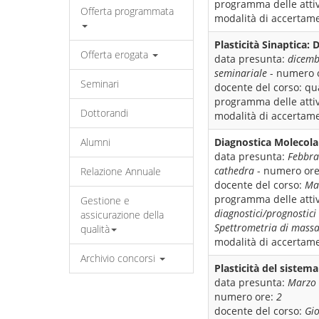
programma delle attiv
Offerta programmata
modalità di accertame
Plasticità Sinaptica: 
Offerta erogata
data presunta:
dicemb
seminariale
- numero 
Seminari
docente del corso:
qua
programma delle attiv
Dottorandi
modalità di accertame
Alumni
Diagnostica Molecol
data presunta:
Febbra
cathedra
- numero or
Relazione Annuale
docente del corso:
Ma
programma delle attiv
Gestione e
diagnostici/prognostici
assicurazione della
Spettrometria di massa,
qualità
modalità di accertame
Archivio concorsi
Plasticità del sistem
data presunta:
Marzo
numero ore:
2
docente del corso:
Gi