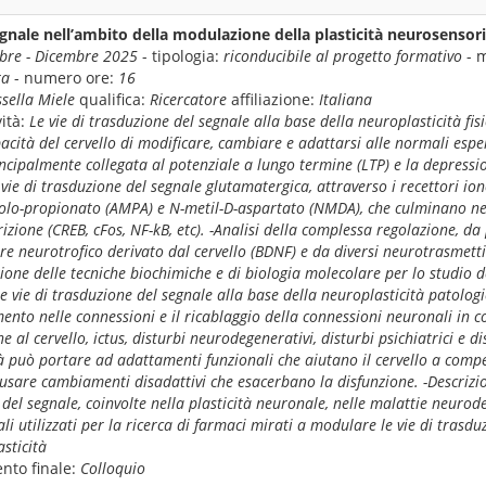
gnale nell’ambito della modulazione della plasticità neurosensori
re - Dicembre 2025
- tipologia:
riconducibile al progetto formativo
- m
ra
- numero ore:
16
sella Miele
qualifica:
Ricercatore
affiliazione:
Italiana
ità:
Le vie di trasduzione del segnale alla base della neuroplasticità fis
pacità del cervello di modificare, cambiare e adattarsi alle normali esper
incipalmente collegata al potenziale a lungo termine (LTP) e la depress
e vie di trasduzione del segnale glutamatergica, attraverso i recettori i
zolo-propionato (AMPA) e N-metil-D-aspartato (NMDA), che culminano nel
scrizione (CREB, cFos, NF-kB, etc). -Analisi della complessa regolazione, da
tore neurotrofico derivato dal cervello (BDNF) e da diversi neurotrasmetti
ione delle tecniche biochimiche e di biologia molecolare per lo studio de
e vie di trasduzione del segnale alla base della neuroplasticità patologi
ento nelle connessioni e il ricablaggio della connessioni neuronali in c
e al cervello, ictus, disturbi neurodegenerativi, disturbi psichiatrici e d
tà può portare ad adattamenti funzionali che aiutano il cervello a compe
sare cambiamenti disadattivi che esacerbano la disfunzione. -Descrizio
 del segnale, coinvolte nella plasticità neuronale, nelle malattie neurod
i utilizzati per la ricerca di farmaci mirati a modulare le vie di trasdu
asticità
nto finale:
Colloquio