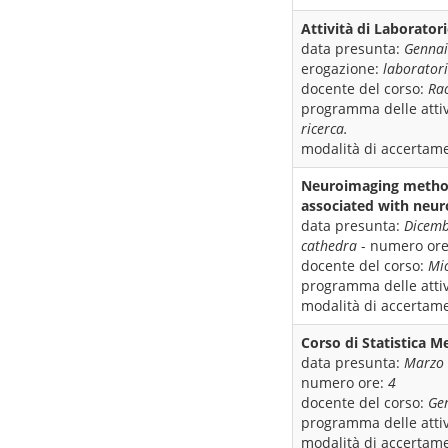
Attività di Laborator
data presunta:
Gennai
erogazione:
laborator
docente del corso:
Rac
programma delle attiv
ricerca.
modalità di accertame
Neuroimaging methodo
associated with neuro
data presunta:
Dicemb
cathedra
- numero or
docente del corso:
Mic
programma delle attiv
modalità di accertame
Corso di Statistica M
data presunta:
Marzo
numero ore:
4
docente del corso:
Ge
programma delle attiv
modalità di accertame