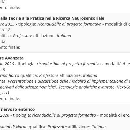
ità:
nto finale:
Dalla Teoria alla Pratica nella Ricerca Neurosensoriale
re 2025
- tipologia:
riconducibile al progetto formativo
- modalità di 
ore:
2
lifica:
Professore
affiliazione:
Italiana
ità:
nto finale:
are Avanzata
io 2026
- tipologia:
riconducibile al progetto formativo
- modalità di 
e:
6
rina Borro
qualifica:
Professore
affiliazione:
Italiana
ità:
Presentazione e discussione delle modalità di implementazione di 
 derivati dalle scienze "-omiche". Tecnologie analitiche avanzate (Next-
 ecc)
nto finale:
a nervoso enterico
 2026
- tipologia:
riconducibile al progetto formativo
- modalità di er
ovanni di Nardo
qualifica:
Professore
affiliazione:
Italiana