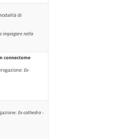
modalità di
da impiegare nella
ain connectome
erogazione:
Ex-
ogazione:
Ex-cathedra
-