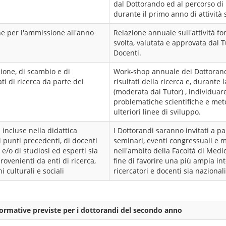
dal Dottorando ed al percorso di 
durante il primo anno di attività s
he per l'ammissione all'anno
Relazione annuale sull'attività fo
svolta, valutata e approvata dal T
Docenti.
one, di scambio e di
Work-shop annuale dei Dottorandi
ti di ricerca da parte dei
risultati della ricerca e, durante 
(moderata dai Tutor) , individuar
problematiche scientifiche e me
ulteriori linee di sviluppo.
 incluse nella didattica
I Dottorandi saranno invitati a par
 punti precedenti, di docenti
seminari, eventi congressuali e 
 e/o di studiosi ed esperti sia
nell'ambito della Facoltà di Medic
provenienti da enti di ricerca,
fine di favorire una più ampia in
i culturali e sociali
ricercatori e docenti sia nazionali
 formative previste per i dottorandi del secondo anno