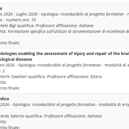
io
o 2026 - Luglio 2026
- tipologia:
riconducibile al progetto formativo
- 
io
- numero ore:
10
hele Bigi
qualifica:
Professore
affiliazione:
Italiana
ità:
Formazione specifica sull'utilizzo di strumentazione di eccellenza 
nto finale:
logies enabling the assessment of injury and repair of the br
logical diseases
re 2026
- tipologia:
riconducibile al progetto formativo
- modalità di 
e:
2
herle Cavallari
qualifica:
Professore
affiliazione:
Estera
ità:
nto finale:
edica
 2026
- tipologia:
riconducibile al progetto formativo
- modalità di er
rardo Salerno
qualifica:
Professore
affiliazione:
Italiana
ità:
nto finale: