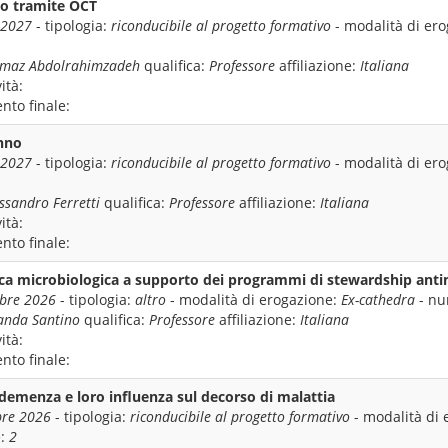
co tramite OCT
 2027
- tipologia:
riconducibile al progetto formativo
- modalità di er
lmaz Abdolrahimzadeh
qualifica:
Professore
affiliazione:
Italiana
ità:
nto finale:
onno
 2027
- tipologia:
riconducibile al progetto formativo
- modalità di er
ssandro Ferretti
qualifica:
Professore
affiliazione:
Italiana
ità:
nto finale:
ica microbiologica a supporto dei programmi di stewardship anti
bre 2026
- tipologia:
altro
- modalità di erogazione:
Ex-cathedra
- nu
anda Santino
qualifica:
Professore
affiliazione:
Italiana
ità:
nto finale:
r demenza e loro influenza sul decorso di malattia
re 2026
- tipologia:
riconducibile al progetto formativo
- modalità di 
e:
2