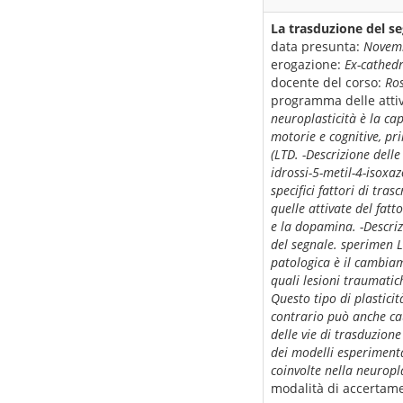
La trasduzione del se
data presunta:
Novemb
erogazione:
Ex-cathed
docente del corso:
Ros
programma delle attiv
neuroplasticità è la ca
motorie e cognitive, pr
(LTD. -Descrizione dell
idrossi-5-metil-4-isoxa
specifici fattori di tra
quelle attivate del fat
e la dopamina. -Descriz
del segnale. sperimen L
patologica è il cambiam
quali lesioni traumatich
Questo tipo di plastici
contrario può anche cau
delle vie di trasduzione
dei modelli esperimental
coinvolte nella neuropl
modalità di accertame