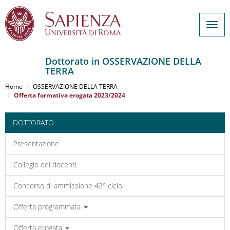
Togg
navig
Dottorato in OSSERVAZIONE DELLA
TERRA
Salta
al
Home
OSSERVAZIONE DELLA TERRA
contenuto
Offerta formativa erogata 2023/2024
principale
DOTTORATO
Presentazione
Collegio dei docenti
Concorso di ammissione 42° ciclo
Offerta programmata
Offerta erogata