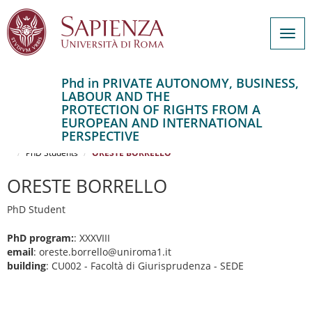
Togg
navig
Phd in PRIVATE AUTONOMY, BUSINESS,
LABOUR AND THE
Salta
PROTECTION OF RIGHTS FROM A
al
Home
EUROPEAN AND INTERNATIONAL
contenuto
PRIVATE AUTONOMY, BUSINESS, LABOUR AND THE PROTECTION OF
PERSPECTIVE
RIGHTS FROM A EUROPEAN AND INTERNATIONAL PERSPECTIVE
principale
PhD Students
ORESTE BORRELLO
ORESTE BORRELLO
PhD Student
PhD program:
: XXXVIII
email
: oreste.borrello@uniroma1.it
building
: CU002 - Facoltà di Giurisprudenza - SEDE