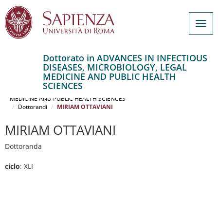
Togg
navig
Dottorato in ADVANCES IN INFECTIOUS
DISEASES, MICROBIOLOGY, LEGAL
Salta
MEDICINE AND PUBLIC HEALTH
al
Home
SCIENCES
contenuto
ADVANCES IN INFECTIOUS DISEASES, MICROBIOLOGY, LEGAL
MEDICINE AND PUBLIC HEALTH SCIENCES
principale
Dottorandi
MIRIAM OTTAVIANI
MIRIAM OTTAVIANI
Dottoranda
ciclo
: XLI