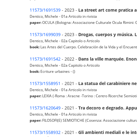
11573/1691539
- 2023 -
La street art come pratica a
Dentico, Michele - 01a Articolo in rivista
paper:
OCULA (Bologna: Associazione Culturale Ocula Rimini: Gia
11573/1699039
- 2023 -
Drogas, cuerpos y música. L
Dentico, Michele - 02a Capitolo o Articolo
book:
Las Artes del Cuerpo. Celebración de la Vida y el Encuen
11573/1691542
- 2022 -
Dans la ville marquée. Enon
Dentico, Michele - 02a Capitolo o Articolo
book:
Ecriture urbaines - ()
11573/1558951
- 2021 -
La statua del carabiniere nel
Dentico, Michele - 01a Articolo in rivista
paper:
LEXIA (-Roma : Aracne -Torino : Centro Ricerche Semiotich
11573/1620649
- 2021 -
Tra decoro e degrado. Appun
Dentico, Michele - 01a Articolo in rivista
paper:
FILOSOFI(E) SEMIOTICHE (Cosenza: Associazione culturale I
11573/1558932
- 2021 -
Gli ambienti mediali e le in