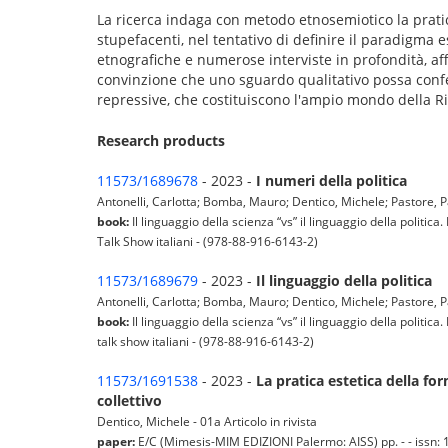
La ricerca indaga con metodo etnosemiotico la pratica 
stupefacenti, nel tentativo di definire il paradigma e
etnografiche e numerose interviste in profondità, aff
convinzione che uno sguardo qualitativo possa confer
repressive, che costituiscono l'ampio mondo della 
Research products
11573/1689678
- 2023 -
I numeri della politica
Antonelli, Carlotta; Bomba, Mauro; Dentico, Michele; Pastore, Pa
book:
Il linguaggio della scienza “vs” il linguaggio della poli
Talk Show italiani - (978-88-916-6143-2)
11573/1689679
- 2023 -
Il linguaggio della politica
Antonelli, Carlotta; Bomba, Mauro; Dentico, Michele; Pastore, Pa
book:
Il linguaggio della scienza “vs” il linguaggio della poli
talk show italiani - (978-88-916-6143-2)
11573/1691538
- 2023 -
La pratica estetica della fo
collettivo
Dentico, Michele - 01a Articolo in rivista
paper:
E/C (Mimesis-MIM EDIZIONI Palermo: AISS) pp. - - issn: 1