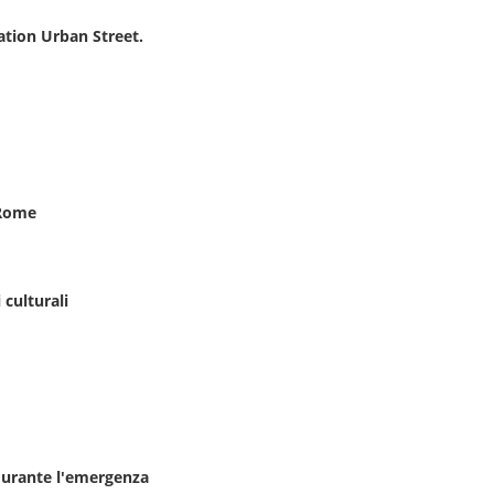
ration Urban Street.
 Rome
 culturali
e durante l'emergenza