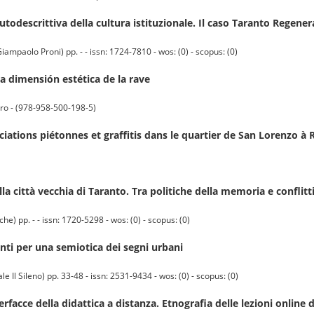
utodescrittiva della cultura istituzionale. Il caso Taranto Regene
mpaolo Proni) pp. - - issn: 1724-7810 - wos: (0) - scopus: (0)
a dimensión estética de la rave
tro - (978-958-500-198-5)
ciations piétonnes et graffitis dans le quartier de San Lorenzo à
la città vecchia di Taranto. Tra politiche della memoria e conflitti
e) pp. - - issn: 1720-5298 - wos: (0) - scopus: (0)
ti per una semiotica dei segni urbani
l Sileno) pp. 33-48 - issn: 2531-9434 - wos: (0) - scopus: (0)
terfacce della didattica a distanza. Etnografia delle lezioni onlin