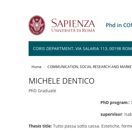
Phd in C
CORIS DEPARTMENT, VIA SALARIA 113, 00198 RO
Salta
al
Home
COMMUNICATION, SOCIAL RESEARCH AND MARKE
contenuto
principale
MICHELE DENTICO
PhD Graduate
PhD program:
:
supervisor
: Isa
Thesis title:
Tutto passa sotto cassa. Estetiche, forme