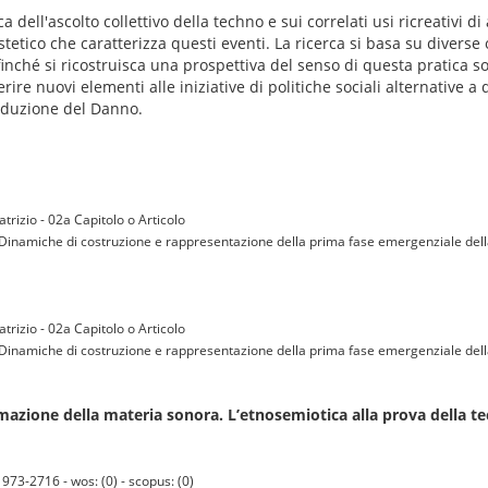
dell'ascolto collettivo della techno e sui correlati usi ricreativi d
stetico che caratterizza questi eventi. La ricerca si basa su diverse
inché si ricostruisca una prospettiva del senso di questa pratica soc
ire nuovi elementi alle iniziative di politiche sociali alternative 
Riduzione del Danno.
trizio - 02a Capitolo o Articolo
tica. Dinamiche di costruzione e rappresentazione della prima fase emergenziale de
trizio - 02a Capitolo o Articolo
tica. Dinamiche di costruzione e rappresentazione della prima fase emergenziale de
rmazione della materia sonora. L’etnosemiotica alla prova della t
973-2716 - wos: (0) - scopus: (0)