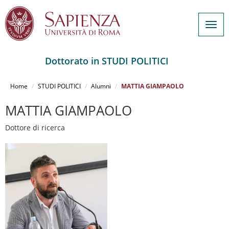
Togg
navig
Dottorato in STUDI POLITICI
Salta
al
Home
STUDI POLITICI
Alumni
MATTIA GIAMPAOLO
contenuto
principale
MATTIA GIAMPAOLO
Dottore di ricerca